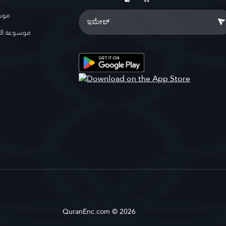
موسو
موسوعة ال
QuranEnc.com © 2026