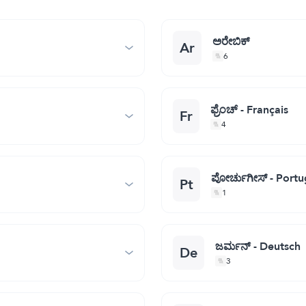
ಅರೇಬಿಕ್
Ar
6
ಫ್ರೆಂಚ್ - Français
Fr
4
ಪೋರ್ಚುಗೀಸ್ - Port
Pt
1
ಜರ್ಮನ್ - Deutsch
De
3