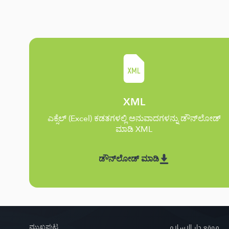
XML
ಎಕ್ಸೆಲ್ (Excel) ಕಡತಗಳಲ್ಲಿ ಅನುವಾದಗಳನ್ನು ಡೌನ್‌ಲೋಡ್
ಮಾಡಿ XML
ಡೌನ್‌ಲೋಡ್ ಮಾಡಿ
ಮುಖಪುಟ
موقع دار الإسلام