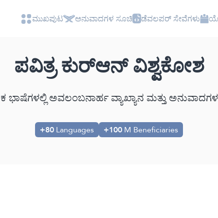
ಮುಖಪುಟ
ಅನುವಾದಗಳ ಸೂಚಿ
ಡೆವಲಪರ್ ಸೇವೆಗಳು
ಯೋ
ಪವಿತ್ರ ಕುರ್‌ಆನ್ ವಿಶ್ವಕೋಶ
ಾಗತಿಕ ಭಾಷೆಗಳಲ್ಲಿ ಅವಲಂಬನಾರ್ಹ ವ್ಯಾಖ್ಯಾನ ಮತ್ತು ಅನುವಾದಗಳ
+80
Languages
+100
M Beneficiaries