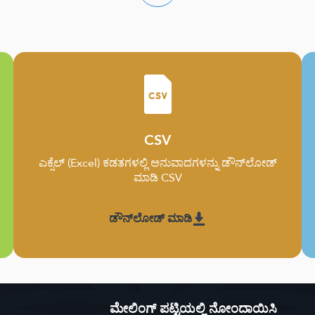
CSV
ಎಕ್ಸೆಲ್ (Excel) ಕಡತಗಳಲ್ಲಿ ಅನುವಾದಗಳನ್ನು ಡೌನ್‌ಲೋಡ್
ಮಾಡಿ CSV
ಡೌನ್‌ಲೋಡ್ ಮಾಡಿ
ಮೇಲಿಂಗ್ ಪಟ್ಟಿಯಲ್ಲಿ ನೋಂದಾಯಿಸಿ