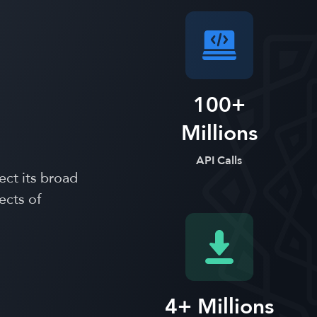
100+
Millions
API Calls
ect its broad
ects of
4+ Millions