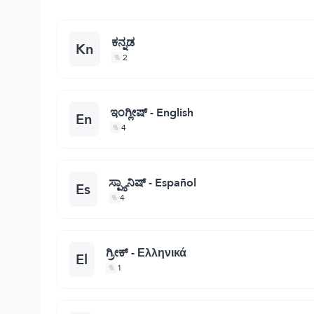
ಕನ್ನಡ
Kn
2
ಇಂಗ್ಲೀಷ್ - English
En
4
ಸ್ಪ್ಯಾನಿಷ್ - Español
Es
4
ಗ್ರೀಕ್ - Ελληνικά
El
1