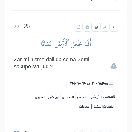
77
:
25
أَلَمۡ نَجۡعَلِ ٱلۡأَرۡضَ كِفَاتًا
Zar mi nismo dali da se na Zemlji
sakupe svi ljudi?
ߘߟߊߡߌߘߊ߫ ߜߘߍ ߟߎ߫ ߦߌ߬ߘߊ߬ߟߌ
التفاسير:
المُيسَّر
المختصر
السعدي
ابن كثير
الطبري
|
النفحات المكية
هدايات