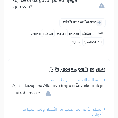
koji će onda govor pored njega
vjerovati?
ߘߟߊߡߌߘߊ߫ ߜߘߍ ߟߎ߫ ߦߌ߬ߘߊ߬ߟߌ
التفاسير:
المُيسَّر
المختصر
السعدي
ابن كثير
الطبري
|
النفحات المكية
هدايات
ߟߝߊߙߌ ߟߎ߫ ߢߊ߬ߕߣߐ ߘߏ߫ ߞߐߜߍ ߣߌ߲߬ ߞߊ߲߬:
• رعاية الله للإنسان في بطن أمه.
Ajeti ukazuju na Allahovu brigu o čovjeku dok je
u utrobi majke.
• اتساع الأرض لمن عليها من الأحياء، ولمن فيها من
الأموات.