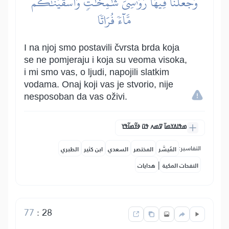
وَجَعَلۡنَا فِيهَا رَوَٰسِيَ شَٰمِخَٰتٖ وَأَسۡقَيۡنَٰكُم
مَّآءٗ فُرَاتٗا
I na njoj smo postavili čvrsta brda koja
se ne pomjeraju i koja su veoma visoka,
i mi smo vas, o ljudi, napojili slatkim
vodama. Onaj koji vas je stvorio, nije
nesposoban da vas oživi.
ߘߟߊߡߌߘߊ߫ ߜߘߍ ߟߎ߫ ߦߌ߬ߘߊ߬ߟߌ
التفاسير:
المُيسَّر
المختصر
السعدي
ابن كثير
الطبري
|
النفحات المكية
هدايات
77
:
28