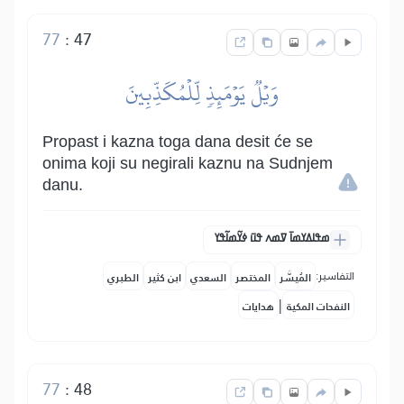
77
:
47
وَيۡلٞ يَوۡمَئِذٖ لِّلۡمُكَذِّبِينَ
Propast i kazna toga dana desit će se
onima koji su negirali kaznu na Sudnjem
danu.
ߘߟߊߡߌߘߊ߫ ߜߘߍ ߟߎ߫ ߦߌ߬ߘߊ߬ߟߌ
التفاسير:
المُيسَّر
المختصر
السعدي
ابن كثير
الطبري
|
النفحات المكية
هدايات
77
:
48