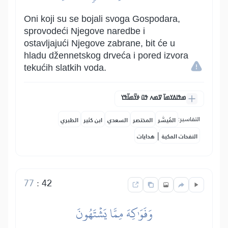
Oni koji su se bojali svoga Gospodara,
sprovodeći Njegove naredbe i
ostavljajući Njegove zabrane, bit će u
hladu džennetskog drveća i pored izvora
tekućih slatkih voda.
ߘߟߊߡߌߘߊ߫ ߜߘߍ ߟߎ߫ ߦߌ߬ߘߊ߬ߟߌ
التفاسير:
المُيسَّر
المختصر
السعدي
ابن كثير
الطبري
|
النفحات المكية
هدايات
77
:
42
وَفَوَٰكِهَ مِمَّا يَشۡتَهُونَ