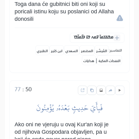
Toga dana će gubitnici biti oni koji su
poricali istinu koju su poslanici od Allaha
donosili
ߘߟߊߡߌߘߊ߫ ߜߘߍ ߟߎ߫ ߦߌ߬ߘߊ߬ߟߌ
التفاسير:
المُيسَّر
المختصر
السعدي
ابن كثير
الطبري
|
النفحات المكية
هدايات
77
:
50
فَبِأَيِّ حَدِيثِۭ بَعۡدَهُۥ يُؤۡمِنُونَ
Ako oni ne vjeruju u ovaj Kur'an koji je
od njihova Gospodara objavljen, pa u