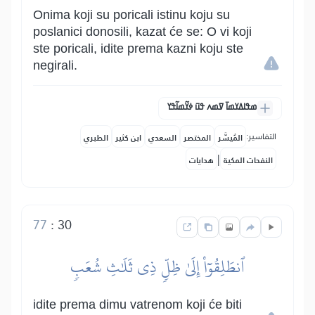
Onima koji su poricali istinu koju su
poslanici donosili, kazat će se: O vi koji
ste poricali, idite prema kazni koju ste
negirali.
ߘߟߊߡߌߘߊ߫ ߜߘߍ ߟߎ߫ ߦߌ߬ߘߊ߬ߟߌ
التفاسير:
المُيسَّر
المختصر
السعدي
ابن كثير
الطبري
|
النفحات المكية
هدايات
77
:
30
ٱنطَلِقُوٓاْ إِلَىٰ ظِلّٖ ذِي ثَلَٰثِ شُعَبٖ
idite prema dimu vatrenom koji će biti