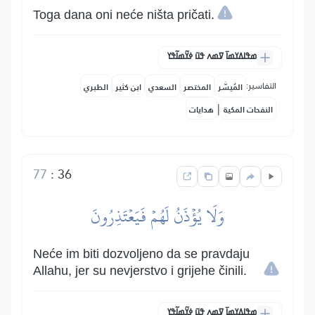
Toga dana oni neće ništa pričati.
ߘߟߊߡߌߘߊ߫ ߜߘߍ ߟߎ߫ ߦߌ߬ߘߊ߬ߟߌ
التفاسير:
المُيسَّر
المختصر
السعدي
ابن كثير
الطبري
|
النفحات المكية
هدايات
77
:
36
وَلَا يُؤۡذَنُ لَهُمۡ فَيَعۡتَذِرُونَ
Neće im biti dozvoljeno da se pravdaju
Allahu, jer su nevjerstvo i grijehe činili.
ߘߟߊߡߌߘߊ߫ ߜߘߍ ߟߎ߫ ߦߌ߬ߘߊ߬ߟߌ