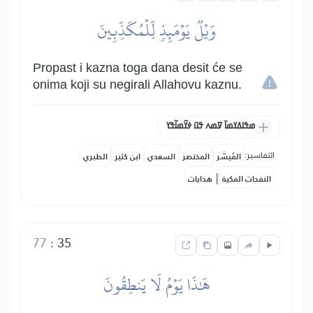
وَيۡلٞ يَوۡمَئِذٖ لِّلۡمُكَذِّبِينَ
Propast i kazna toga dana desit će se
onima koji su negirali Allahovu kaznu.
ߘߟߊߡߌߘߊ߫ ߜߘߍ ߟߎ߫ ߦߌ߬ߘߊ߬ߟߌ
التفاسير:
المُيسَّر
المختصر
السعدي
ابن كثير
الطبري
|
النفحات المكية
هدايات
77
:
35
هَٰذَا يَوۡمُ لَا يَنطِقُونَ