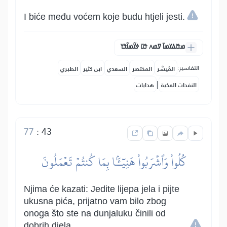
I biće među voćem koje budu htjeli jesti.
ߘߟߊߡߌߘߊ߫ ߜߘߍ ߟߎ߫ ߦߌ߬ߘߊ߬ߟߌ
التفاسير:
المُيسَّر
المختصر
السعدي
ابن كثير
الطبري
|
النفحات المكية
هدايات
77
:
43
كُلُواْ وَٱشۡرَبُواْ هَنِيٓـَٔۢا بِمَا كُنتُمۡ تَعۡمَلُونَ
Njima će kazati: Jedite lijepa jela i pijte
ukusna pića, prijatno vam bilo zbog
onoga što ste na dunjaluku činili od
dobrih djela.