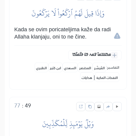
وَإِذَا قِيلَ لَهُمُ ٱرۡكَعُواْ لَا يَرۡكَعُونَ
Kada se ovim poricateljima kaže da radi
Allaha klanjaju, oni to ne čine.
ߘߟߊߡߌߘߊ߫ ߜߘߍ ߟߎ߫ ߦߌ߬ߘߊ߬ߟߌ
التفاسير:
المُيسَّر
المختصر
السعدي
ابن كثير
الطبري
|
النفحات المكية
هدايات
77
:
49
وَيۡلٞ يَوۡمَئِذٖ لِّلۡمُكَذِّبِينَ