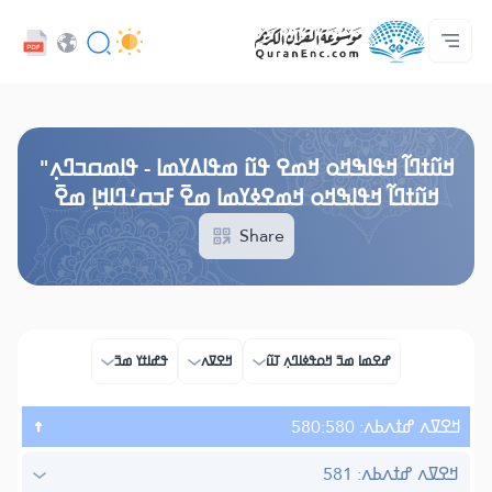
ߞߊ߲
Audio
ߓߏ߬ߟߏ߲߬ߘߊ
ߊ߲ ߟߊߛߐ߬ߘߐ߲߫ ߦߊ߲߬ ߝߍ߬
ߖߊ߬ߕߋ߬ߘߐ߬ߛߌ߮ ߞߊ߲߬ߞߎߡߊ
ߘߟߊߡߌߘߊ ߟߎ߫ ߦߌ߬ߘߊ߬ߥߟߊ
ߟߊߥߙߎߞߌߓߊ߮ ߟߎ߬ ߗߋߢߊ߬ߟߌ - API
Browse Old Version
ߞߎ߬ߙߣߊ߬ ߞߟߊߒߞߋ ߞߘߐ ߟߎ߬ ߘߟߊߡߌߘߊ - ߟߊߘߛߏߣߍ߲"
ߞߎ߬ߙߣߊ߬ ߞߟߊߒߞߋ ߞߘߐߦߌߘߊ ߘߐ߫ ߓߏߛߑߣߊߞߊ߲ ߘߐ߫
Share
ߝߐߘߊ ߘߏ߫ ߞߋߟߦߊߣߍ߲ ߠߎ߬
ߞߐߜߍ
ߟߝߊߙߌ ߘߏ߫
ߞߐߜߍ ߝߙߍߕߍ: 580:580
ߞߐߜߍ ߝߙߍߕߍ: 581