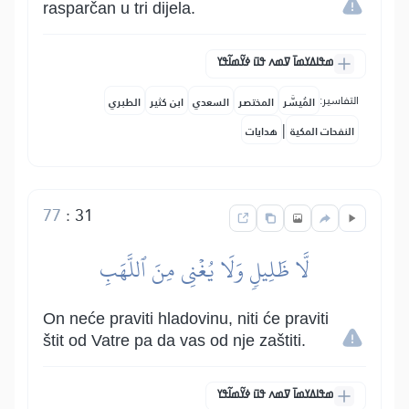
rasparčan u tri dijela.
ߘߟߊߡߌߘߊ߫ ߜߘߍ ߟߎ߫ ߦߌ߬ߘߊ߬ߟߌ
التفاسير:
المُيسَّر
المختصر
السعدي
ابن كثير
الطبري
|
النفحات المكية
هدايات
77
:
31
لَّا ظَلِيلٖ وَلَا يُغۡنِي مِنَ ٱللَّهَبِ
On neće praviti hladovinu, niti će praviti
štit od Vatre pa da vas od nje zaštiti.
ߘߟߊߡߌߘߊ߫ ߜߘߍ ߟߎ߫ ߦߌ߬ߘߊ߬ߟߌ