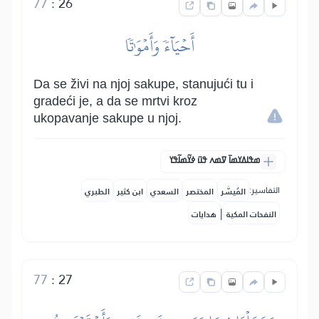
77
:
26
أَحۡيَآءٗ وَأَمۡوَٰتٗا
Da se živi na njoj sakupe, stanujući tu i
gradeći je, a da se mrtvi kroz
ukopavanje sakupe u njoj.
ߘߟߊߡߌߘߊ߫ ߜߘߍ ߟߎ߫ ߦߌ߬ߘߊ߬ߟߌ
التفاسير:
المُيسَّر
المختصر
السعدي
ابن كثير
الطبري
|
النفحات المكية
هدايات
77
:
27