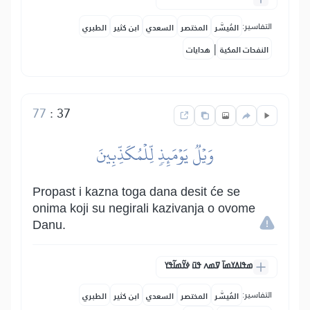
التفاسير:
المُيسَّر
المختصر
السعدي
ابن كثير
الطبري
|
النفحات المكية
هدايات
77
:
37
وَيۡلٞ يَوۡمَئِذٖ لِّلۡمُكَذِّبِينَ
Propast i kazna toga dana desit će se
onima koji su negirali kazivanja o ovome
Danu.
ߘߟߊߡߌߘߊ߫ ߜߘߍ ߟߎ߫ ߦߌ߬ߘߊ߬ߟߌ
التفاسير:
المُيسَّر
المختصر
السعدي
ابن كثير
الطبري