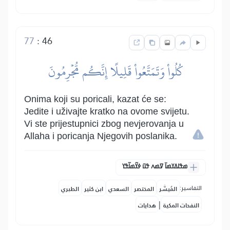
77
:
46
كُلُواْ وَتَمَتَّعُواْ قَلِيلًا إِنَّكُم مُّجۡرِمُونَ
Onima koji su poricali, kazat će se:
Jedite i uživajte kratko na ovome svijetu.
Vi ste prijestupnici zbog nevjerovanja u
Allaha i poricanja Njegovih poslanika.
ߘߟߊߡߌߘߊ߫ ߜߘߍ ߟߎ߫ ߦߌ߬ߘߊ߬ߟߌ
التفاسير:
المُيسَّر
المختصر
السعدي
ابن كثير
الطبري
|
النفحات المكية
هدايات