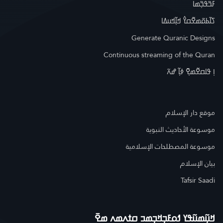
ߓߏ߬ߟߏ߲߬ߘߊ
ߖߊ߬ߕߋ߬ߘߐ߬ߛߌ߮ ߞߊ߲߬ߞߎߡߊ
Generate Quranic Designs
Continuous streaming of the Quran
ߊ߲ ߟߊߛߐ߬ߘߐ߲߫ ߦߊ߲߬ ߝߍ߬
موقع دار الإسلام
موسوعة الأحاديث النبوية
موسوعة المصطلحات الإسلامية
بيان الإسلام
Tafsir Saadi
ߞߎ߲߬ߘߎ߬ߟߌ ߗߋߓߏ߲ߞߏ߲ߘߏ ߛߙߍߘߍ ߘߐ߫