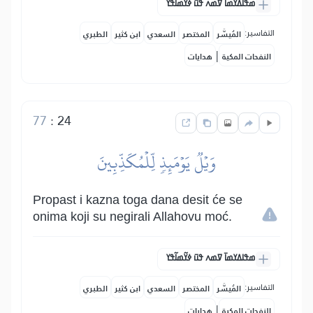
ߘߟߊߡߌߘߊ߫ ߜߘߍ ߟߎ߫ ߦߌ߬ߘߊ߬ߟߌ
التفاسير:
المُيسَّر
المختصر
السعدي
ابن كثير
الطبري
|
النفحات المكية
هدايات
77
:
24
وَيۡلٞ يَوۡمَئِذٖ لِّلۡمُكَذِّبِينَ
Propast i kazna toga dana desit će se
onima koji su negirali Allahovu moć.
ߘߟߊߡߌߘߊ߫ ߜߘߍ ߟߎ߫ ߦߌ߬ߘߊ߬ߟߌ
التفاسير:
المُيسَّر
المختصر
السعدي
ابن كثير
الطبري
|
النفحات المكية
هدايات