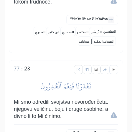
tokom trudnoće.
ߘߟߊߡߌߘߊ߫ ߜߘߍ ߟߎ߫ ߦߌ߬ߘߊ߬ߟߌ
التفاسير:
المُيسَّر
المختصر
السعدي
ابن كثير
الطبري
|
النفحات المكية
هدايات
77
:
23
فَقَدَرۡنَا فَنِعۡمَ ٱلۡقَٰدِرُونَ
Mi smo odredili svojstva novorođenčeta,
njegovu veličinu, boju i druge osobine, a
divno li to Mi činimo.