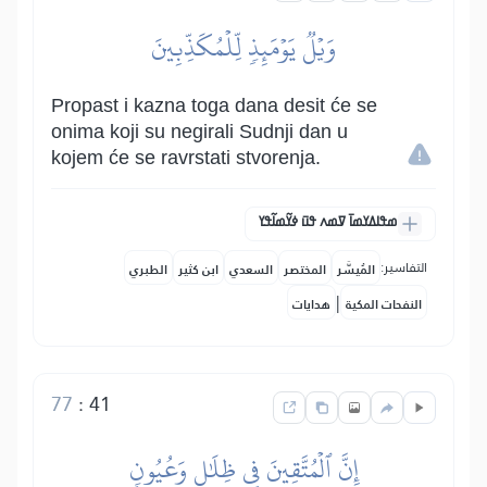
وَيۡلٞ يَوۡمَئِذٖ لِّلۡمُكَذِّبِينَ
Propast i kazna toga dana desit će se
onima koji su negirali Sudnji dan u
kojem će se ravrstati stvorenja.
ߘߟߊߡߌߘߊ߫ ߜߘߍ ߟߎ߫ ߦߌ߬ߘߊ߬ߟߌ
التفاسير:
المُيسَّر
المختصر
السعدي
ابن كثير
الطبري
|
النفحات المكية
هدايات
77
:
41
إِنَّ ٱلۡمُتَّقِينَ فِي ظِلَٰلٖ وَعُيُونٖ