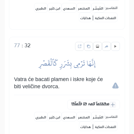
التفاسير:
المُيسَّر
المختصر
السعدي
ابن كثير
الطبري
|
النفحات المكية
هدايات
77
:
32
إِنَّهَا تَرۡمِي بِشَرَرٖ كَٱلۡقَصۡرِ
Vatra će bacati plamen i iskre koje će
biti veličine dvorca.
ߘߟߊߡߌߘߊ߫ ߜߘߍ ߟߎ߫ ߦߌ߬ߘߊ߬ߟߌ
التفاسير:
المُيسَّر
المختصر
السعدي
ابن كثير
الطبري
|
النفحات المكية
هدايات