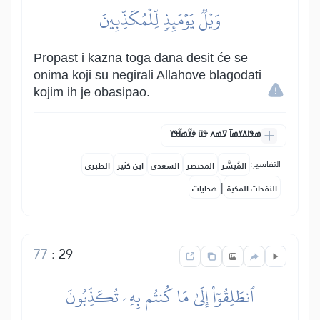
وَيۡلٞ يَوۡمَئِذٖ لِّلۡمُكَذِّبِينَ
Propast i kazna toga dana desit će se
onima koji su negirali Allahove blagodati
kojim ih je obasipao.
ߘߟߊߡߌߘߊ߫ ߜߘߍ ߟߎ߫ ߦߌ߬ߘߊ߬ߟߌ
التفاسير:
المُيسَّر
المختصر
السعدي
ابن كثير
الطبري
|
النفحات المكية
هدايات
77
:
29
ٱنطَلِقُوٓاْ إِلَىٰ مَا كُنتُم بِهِۦ تُكَذِّبُونَ