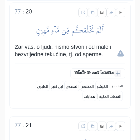
77
:
20
أَلَمۡ نَخۡلُقكُّم مِّن مَّآءٖ مَّهِينٖ
Zar vas, o ljudi, nismo stvorili od male i
bezvrijedne tekućine, tj. od sperme.
ߘߟߊߡߌߘߊ߫ ߜߘߍ ߟߎ߫ ߦߌ߬ߘߊ߬ߟߌ
التفاسير:
المُيسَّر
المختصر
السعدي
ابن كثير
الطبري
|
النفحات المكية
هدايات
77
:
21