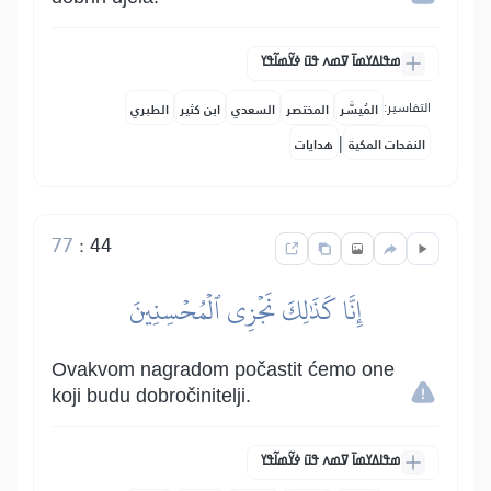
ߘߟߊߡߌߘߊ߫ ߜߘߍ ߟߎ߫ ߦߌ߬ߘߊ߬ߟߌ
التفاسير:
المُيسَّر
المختصر
السعدي
ابن كثير
الطبري
|
النفحات المكية
هدايات
77
:
44
إِنَّا كَذَٰلِكَ نَجۡزِي ٱلۡمُحۡسِنِينَ
Ovakvom nagradom počastit ćemo one
koji budu dobročinitelji.
ߘߟߊߡߌߘߊ߫ ߜߘߍ ߟߎ߫ ߦߌ߬ߘߊ߬ߟߌ