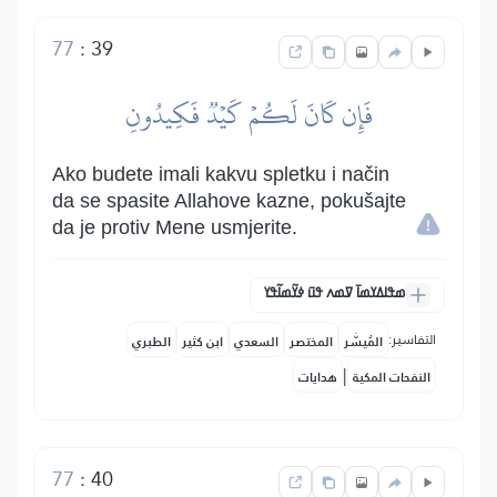
77
:
39
فَإِن كَانَ لَكُمۡ كَيۡدٞ فَكِيدُونِ
Ako budete imali kakvu spletku i način
da se spasite Allahove kazne, pokušajte
da je protiv Mene usmjerite.
ߘߟߊߡߌߘߊ߫ ߜߘߍ ߟߎ߫ ߦߌ߬ߘߊ߬ߟߌ
التفاسير:
المُيسَّر
المختصر
السعدي
ابن كثير
الطبري
|
النفحات المكية
هدايات
77
:
40