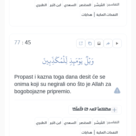
التفاسير:
المُيسَّر
المختصر
السعدي
ابن كثير
الطبري
|
النفحات المكية
هدايات
77
:
45
وَيۡلٞ يَوۡمَئِذٖ لِّلۡمُكَذِّبِينَ
Propast i kazna toga dana desit će se
onima koji su negirali ono što je Allah za
bogobojazne pripremio.
ߘߟߊߡߌߘߊ߫ ߜߘߍ ߟߎ߫ ߦߌ߬ߘߊ߬ߟߌ
التفاسير:
المُيسَّر
المختصر
السعدي
ابن كثير
الطبري
|
النفحات المكية
هدايات