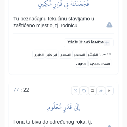
فَجَعَلۡنَٰهُ فِي قَرَارٖ مَّكِينٍ
Tu beznačajnu tekućinu stavljamo u
zaštićeno mjestio, tj. rodnicu.
ߘߟߊߡߌߘߊ߫ ߜߘߍ ߟߎ߫ ߦߌ߬ߘߊ߬ߟߌ
التفاسير:
المُيسَّر
المختصر
السعدي
ابن كثير
الطبري
|
النفحات المكية
هدايات
77
:
22
إِلَىٰ قَدَرٖ مَّعۡلُومٖ
I ona tu biva do određenog roka, tj.