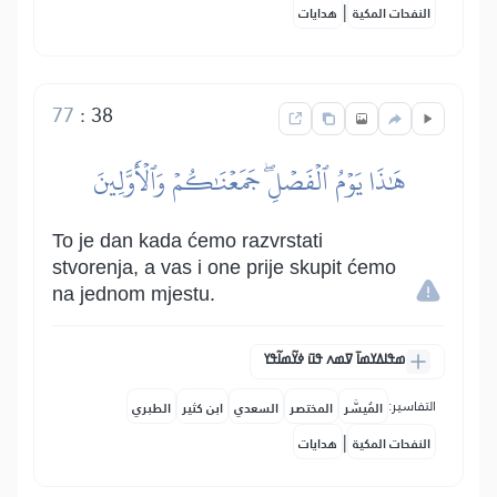
|
النفحات المكية
هدايات
77
:
38
هَٰذَا يَوۡمُ ٱلۡفَصۡلِۖ جَمَعۡنَٰكُمۡ وَٱلۡأَوَّلِينَ
To je dan kada ćemo razvrstati
stvorenja, a vas i one prije skupit ćemo
na jednom mjestu.
ߘߟߊߡߌߘߊ߫ ߜߘߍ ߟߎ߫ ߦߌ߬ߘߊ߬ߟߌ
التفاسير:
المُيسَّر
المختصر
السعدي
ابن كثير
الطبري
|
النفحات المكية
هدايات