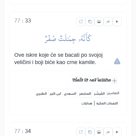
77
:
33
كَأَنَّهُۥ جِمَٰلَتٞ صُفۡرٞ
Ove iskre koje će se bacati po svojoj
veličini i boji biće kao crne kamile.
ߘߟߊߡߌߘߊ߫ ߜߘߍ ߟߎ߫ ߦߌ߬ߘߊ߬ߟߌ
التفاسير:
المُيسَّر
المختصر
السعدي
ابن كثير
الطبري
|
النفحات المكية
هدايات
77
:
34