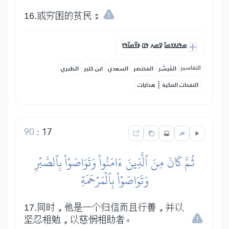
16.或穷困的贫民；
ߘߟߊߡߌߘߊ߫ ߜߘߍ ߟߎ߫ ߦߌ߬ߘߊ߬ߟߌ
التفاسير:
المُيسَّر
المختصر
السعدي
ابن كثير
الطبري
|
النفحات المكية
هدايات
90
:
17
ثُمَّ كَانَ مِنَ ٱلَّذِينَ ءَامَنُواْ وَتَوَاصَوۡاْ بِٱلصَّبۡرِ
وَتَوَاصَوۡاْ بِٱلۡمَرۡحَمَةِ
17.同时，他是一个归信而且行善，并以
坚忍相勉，以慈悯相助者。