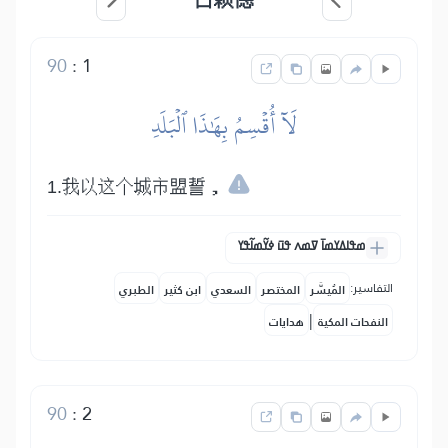
90
:
1
لَآ أُقۡسِمُ بِهَٰذَا ٱلۡبَلَدِ
1.我以这个城市盟誓，
ߘߟߊߡߌߘߊ߫ ߜߘߍ ߟߎ߫ ߦߌ߬ߘߊ߬ߟߌ
التفاسير:
المُيسَّر
المختصر
السعدي
ابن كثير
الطبري
|
النفحات المكية
هدايات
90
:
2