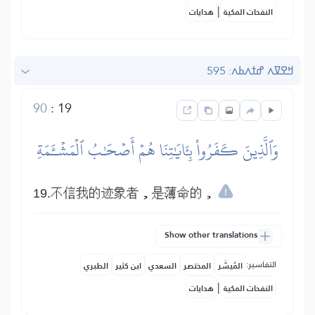
|
النفحات المكية
هدايات
ߞߐߜߍ ߝߙߍߕߍ: 595
90
:
19
وَٱلَّذِينَ كَفَرُواْ بِـَٔايَٰتِنَا هُمۡ أَصۡحَٰبُ ٱلۡمَشۡـَٔمَةِ
19.不信我的迹象者，是薄命的，
Show other translations
التفاسير:
المُيسَّر
المختصر
السعدي
ابن كثير
الطبري
|
النفحات المكية
هدايات