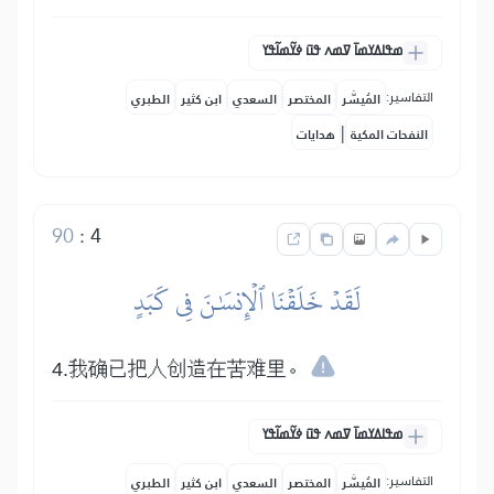
ߘߟߊߡߌߘߊ߫ ߜߘߍ ߟߎ߫ ߦߌ߬ߘߊ߬ߟߌ
التفاسير:
المُيسَّر
المختصر
السعدي
ابن كثير
الطبري
|
النفحات المكية
هدايات
90
:
4
لَقَدۡ خَلَقۡنَا ٱلۡإِنسَٰنَ فِي كَبَدٍ
4.我确已把人创造在苦难里。
ߘߟߊߡߌߘߊ߫ ߜߘߍ ߟߎ߫ ߦߌ߬ߘߊ߬ߟߌ
التفاسير:
المُيسَّر
المختصر
السعدي
ابن كثير
الطبري