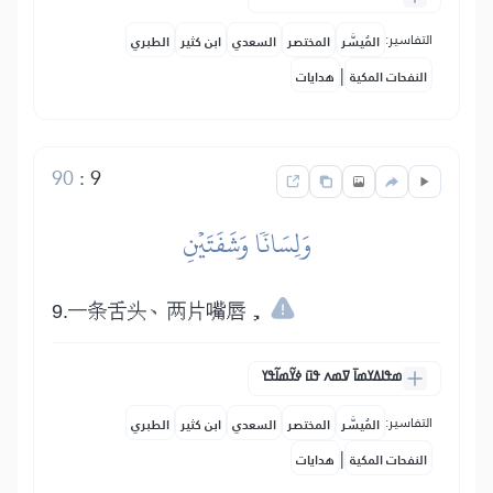
التفاسير:
المُيسَّر
المختصر
السعدي
ابن كثير
الطبري
|
النفحات المكية
هدايات
90
:
9
وَلِسَانٗا وَشَفَتَيۡنِ
9.一条舌头、两片嘴唇，
ߘߟߊߡߌߘߊ߫ ߜߘߍ ߟߎ߫ ߦߌ߬ߘߊ߬ߟߌ
التفاسير:
المُيسَّر
المختصر
السعدي
ابن كثير
الطبري
|
النفحات المكية
هدايات