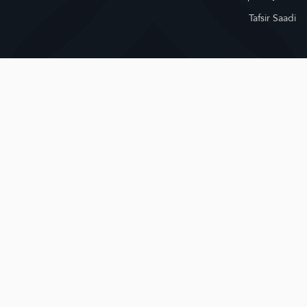
Tafsir Saadi
ߞߎ߲߬ߘߎ߬ߟߌ ߗߋߓߏ߲ߞߏ߲ߘߏ ߛߙߍߘߍ ߘߐ߫
Important note:
It is noteworthy that no matter how accurate any
translation of the meanings of the Qur’an may be, it will still fall short
in conveying the transcendent meanings of the miraculous Qur’anic
text, and that the meanings conveyed by this translation is only the
product reached by the extent of the team’s knowledge in
understanding this Sacred Book. Hence, this translation cannot be