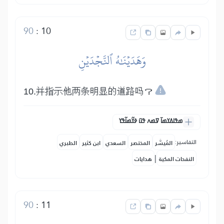
90
:
10
وَهَدَيۡنَٰهُ ٱلنَّجۡدَيۡنِ
10.并指示他两条明显的道路吗？
ߘߟߊߡߌߘߊ߫ ߜߘߍ ߟߎ߫ ߦߌ߬ߘߊ߬ߟߌ
التفاسير:
المُيسَّر
المختصر
السعدي
ابن كثير
الطبري
|
النفحات المكية
هدايات
90
:
11