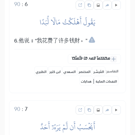
90
:
6
يَقُولُ أَهۡلَكۡتُ مَالٗا لُّبَدًا
6.他说：“我花费了许多钱财。”
ߘߟߊߡߌߘߊ߫ ߜߘߍ ߟߎ߫ ߦߌ߬ߘߊ߬ߟߌ
التفاسير:
المُيسَّر
المختصر
السعدي
ابن كثير
الطبري
|
النفحات المكية
هدايات
90
:
7
أَيَحۡسَبُ أَن لَّمۡ يَرَهُۥٓ أَحَدٌ