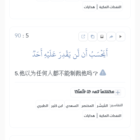
|
النفحات المكية
هدايات
90
:
5
أَيَحۡسَبُ أَن لَّن يَقۡدِرَ عَلَيۡهِ أَحَدٞ
5.他以为任何人都不能制裁他吗？
ߘߟߊߡߌߘߊ߫ ߜߘߍ ߟߎ߫ ߦߌ߬ߘߊ߬ߟߌ
التفاسير:
المُيسَّر
المختصر
السعدي
ابن كثير
الطبري
|
النفحات المكية
هدايات