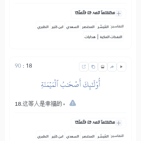
ߘߟߊߡߌߘߊ߫ ߜߘߍ ߟߎ߫ ߦߌ߬ߘߊ߬ߟߌ
التفاسير:
المُيسَّر
المختصر
السعدي
ابن كثير
الطبري
|
النفحات المكية
هدايات
90
:
18
أُوْلَٰٓئِكَ أَصۡحَٰبُ ٱلۡمَيۡمَنَةِ
18.这等人是幸福的。
ߘߟߊߡߌߘߊ߫ ߜߘߍ ߟߎ߫ ߦߌ߬ߘߊ߬ߟߌ
التفاسير:
المُيسَّر
المختصر
السعدي
ابن كثير
الطبري