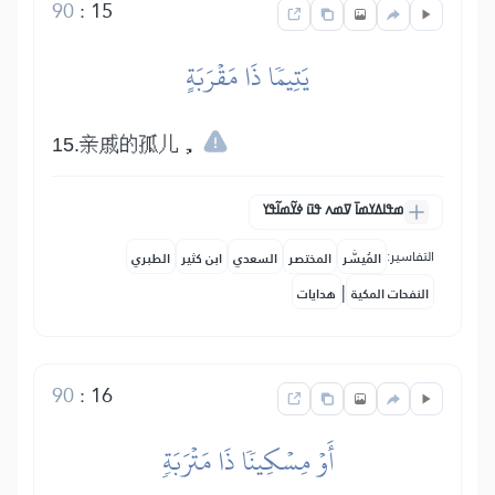
90
:
15
يَتِيمٗا ذَا مَقۡرَبَةٍ
15.亲戚的孤儿，
ߘߟߊߡߌߘߊ߫ ߜߘߍ ߟߎ߫ ߦߌ߬ߘߊ߬ߟߌ
التفاسير:
المُيسَّر
المختصر
السعدي
ابن كثير
الطبري
|
النفحات المكية
هدايات
90
:
16
أَوۡ مِسۡكِينٗا ذَا مَتۡرَبَةٖ