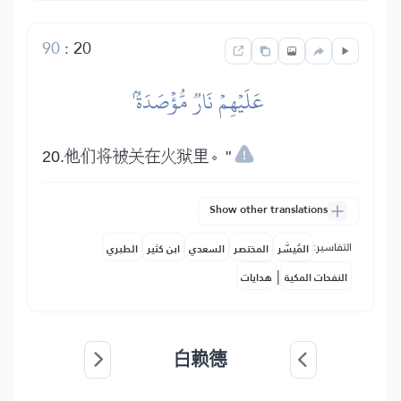
90
:
20
عَلَيۡهِمۡ نَارٞ مُّؤۡصَدَةُۢ
20.他们将被关在火狱里。"
Show other translations
التفاسير:
المُيسَّر
المختصر
السعدي
ابن كثير
الطبري
|
النفحات المكية
هدايات
白赖德