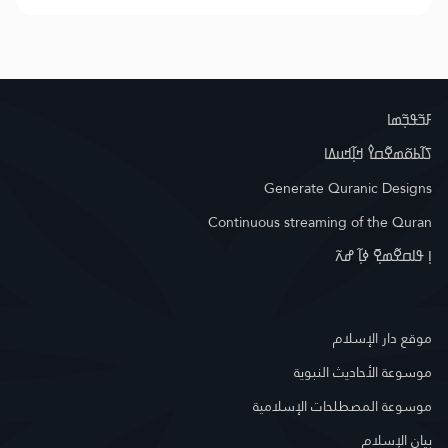
ߓߏ߬ߟߏ߲߬ߘߊ
ߖߊ߬ߕߋ߬ߘߐ߬ߛߌ߮ ߞߊ߲߬ߞߎߡߊ
Generate Quranic Designs
Continuous streaming of the Quran
ߊ߲ ߟߊߛߐ߬ߘߐ߲߫ ߦߊ߲߬ ߝߍ߬
موقع دار الإسلام
موسوعة الأحاديث النبوية
موسوعة المصطلحات الإسلامية
بيان الإسلام