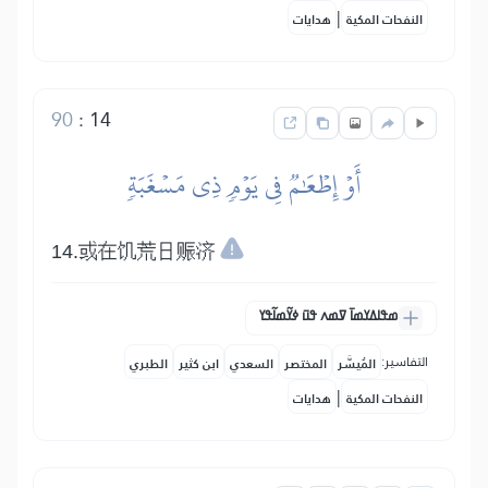
|
النفحات المكية
هدايات
90
:
14
أَوۡ إِطۡعَٰمٞ فِي يَوۡمٖ ذِي مَسۡغَبَةٖ
14.或在饥荒日赈济
ߘߟߊߡߌߘߊ߫ ߜߘߍ ߟߎ߫ ߦߌ߬ߘߊ߬ߟߌ
التفاسير:
المُيسَّر
المختصر
السعدي
ابن كثير
الطبري
|
النفحات المكية
هدايات