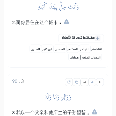
وَأَنتَ حِلُّۢ بِهَٰذَا ٱلۡبَلَدِ
2.而你居住在这个城市；
ߘߟߊߡߌߘߊ߫ ߜߘߍ ߟߎ߫ ߦߌ߬ߘߊ߬ߟߌ
التفاسير:
المُيسَّر
المختصر
السعدي
ابن كثير
الطبري
|
النفحات المكية
هدايات
90
:
3
وَوَالِدٖ وَمَا وَلَدَ
3.我以一个父亲和他所生的子孙盟誓，