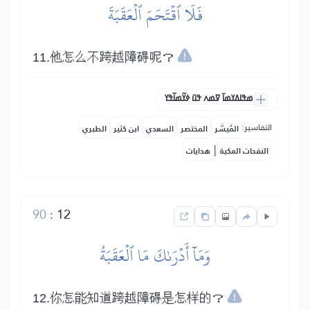
فَلَا ٱقۡتَحَمَ ٱلۡعَقَبَةَ
11.他怎么不跨越障碍呢？
ߘߟߊߡߌߘߊ߫ ߜߘߍ ߟߎ߫ ߦߌ߬ߘߊ߬ߟߌ
التفاسير:
المُيسَّر
المختصر
السعدي
ابن كثير
الطبري
|
النفحات المكية
هدايات
90
:
12
وَمَآ أَدۡرَىٰكَ مَا ٱلۡعَقَبَةُ
12.你怎能知道跨越障碍是怎样的？