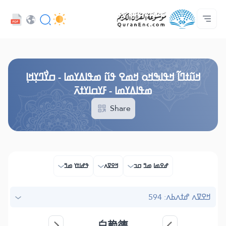
ߞߊ߲
Audio
ߓߏ߬ߟߏ߲߬ߘߊ
ߊ߲ ߟߊߛߐ߬ߘߐ߲߫ ߦߊ߲߬ ߝߍ߬
ߖߊ߬ߕߋ߬ߘߐ߬ߛߌ߮ ߞߊ߲߬ߞߎߡߊ
ߘߟߊߡߌߘߊ ߟߎ߫ ߦߌ߬ߘߊ߬ߥߟߊ
ߟߊߥߙߎߞߌߓߊ߮ ߟߎ߬ ߗߋߢߊ߬ߟߌ - API
Browse Old Version
ߞߎ߬ߙߣߊ߬ ߞߟߊߒߞߋ ߞߘߐ ߟߎ߬ ߘߟߊߡߌߘߊ - ߛߌ߯ߣߌ߲ߞߊ߲
ߘߟߊߡߌߘߊ - ߓߌߛߊߌߙߍ߫
Share
ߝߐߘߊ ߘߏ߫ ߛߏ
ߞߐߜߍ
ߟߝߊߙߌ ߘߏ߫
ߞߐߜߍ ߝߙߍߕߍ: 594
白赖德