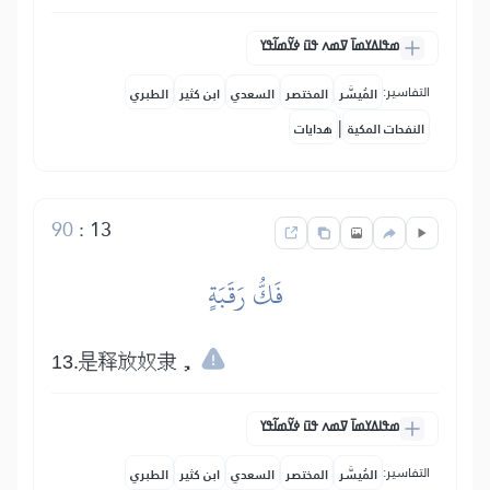
ߘߟߊߡߌߘߊ߫ ߜߘߍ ߟߎ߫ ߦߌ߬ߘߊ߬ߟߌ
التفاسير:
المُيسَّر
المختصر
السعدي
ابن كثير
الطبري
|
النفحات المكية
هدايات
90
:
13
فَكُّ رَقَبَةٍ
13.是释放奴隶，
ߘߟߊߡߌߘߊ߫ ߜߘߍ ߟߎ߫ ߦߌ߬ߘߊ߬ߟߌ
التفاسير:
المُيسَّر
المختصر
السعدي
ابن كثير
الطبري