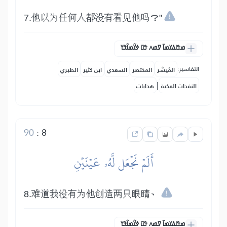
7.他以为任何人都没有看见他吗？"
ߘߟߊߡߌߘߊ߫ ߜߘߍ ߟߎ߫ ߦߌ߬ߘߊ߬ߟߌ
التفاسير:
المُيسَّر
المختصر
السعدي
ابن كثير
الطبري
|
النفحات المكية
هدايات
90
:
8
أَلَمۡ نَجۡعَل لَّهُۥ عَيۡنَيۡنِ
8.难道我没有为他创造两只眼睛、
ߘߟߊߡߌߘߊ߫ ߜߘߍ ߟߎ߫ ߦߌ߬ߘߊ߬ߟߌ