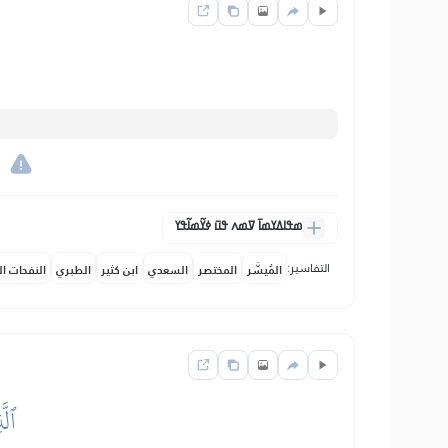
。
ߘߟߊߡߌߘߊ߫ ߜߘߍ ߟߎ߫ ߦߌ߬ߘߊ߬ߟߌ
التفاسير:
المُيسَّر
المختصر
السعدي
ابن كثير
الطبري
النفحات ال
ٱلّ