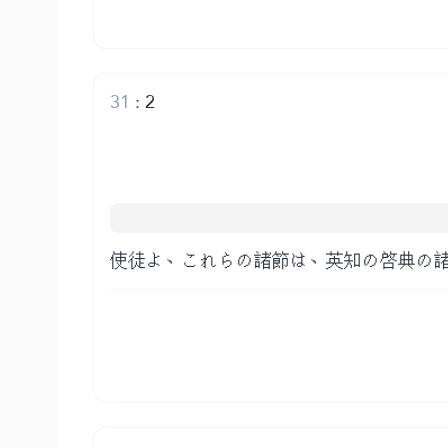
31
:
2
使徒よ、これらの諸節は、英知の啓典の