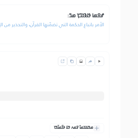
ߝߐߘߊ ߟߊߢߌߣߌ߲ ߘߏ߫:
الأمر باتباع الحكمة التي تضمّنها القرآن، والتحذير من ال
ߘߟߊߡߌߘߊ߫ ߜߘߍ ߟߎ߫ ߦߌ߬ߘߊ߬ߟߌ