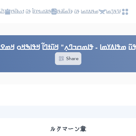
ߓߏ߬ߟߏ߲߬ߘߊ
ߘߟߊߡߌߘߊ ߟߎ߫ ߦߌ߬ߘߊ߬ߥߟߊ
ߟߊߥߙߎߞߌߓߊ߮ ߟߎ߬ ߗߋߢߊ߬ߟߌ
ߖߊ߬
ߎ߬ ߘߟߊߡߌߘߊ - ߟߊߘߛߏߣߍ߲" ߞߎ߬ߙߣߊ߬ ߞߟߊߒߞߋ ߞߘߐߦߌ
Share
ルクマーン章