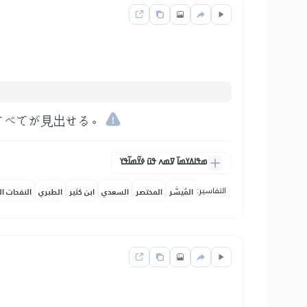
すべてが見出せる。
ߘߟߊߡߌߘߊ߫ ߜߘߍ ߟߎ߫ ߦߌ߬ߘߊ߬ߟߌ
التفاسير:
المُيسَّر
المختصر
السعدي
ابن كثير
الطبري
النفحات ال