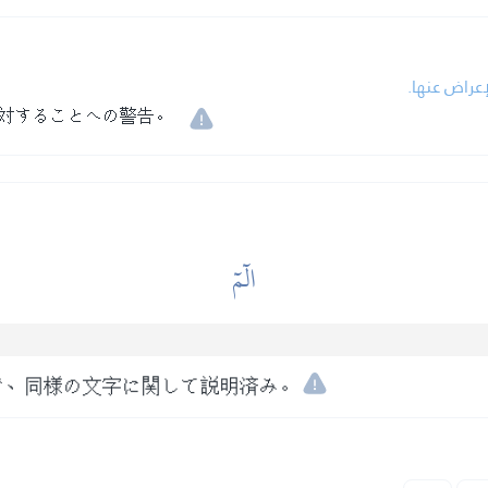
إعراض عنها.
対することへの警告。
الٓمٓ
で、同様の文字に関して説明済み。