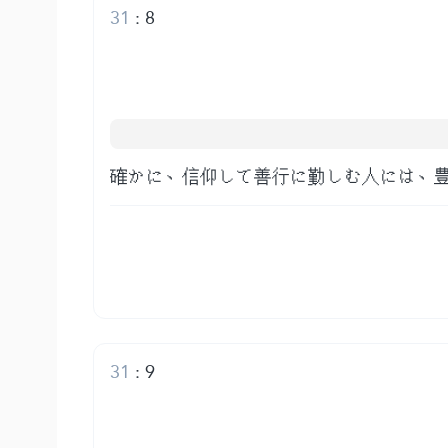
31
:
8
確かに、信仰して善行に勤しむ人には、
31
:
9