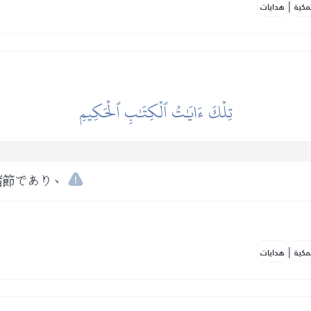
|
مكية
هدايات
تِلۡكَ ءَايَٰتُ ٱلۡكِتَٰبِ ٱلۡحَكِيمِ
諸節であり、
|
مكية
هدايات