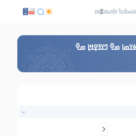
ߕߋ߬ߘߐ߬ߛߌ߮ ߞߊ߲߬ߞߎߡߊ
ߞߊ߲
ߘߊ ߘߐ߫ ߣߌߔߐ߲ߞߊ߲ ߘߐ߫