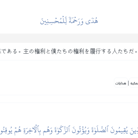
هُدٗى وَرَحۡمَةٗ لِّلۡمُحۡسِنِينَ
悲である。主の権利と僕たちの権利を履行する人たちだ
|
مكية
هدايات
َذِينَ يُقِيمُونَ ٱلصَّلَوٰةَ وَيُؤۡتُونَ ٱلزَّكَوٰةَ وَهُم بِٱلۡأٓخِرَةِ هُمۡ يُوقِنُو