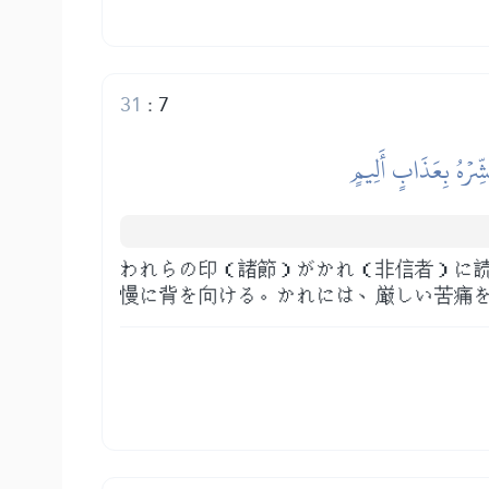
31
:
7
َشِّرۡهُ بِعَذَابٍ أَلِيمٍ
われらの印（諸節）がかれ（非信者）に
慢に背を向ける。かれには、厳しい苦痛