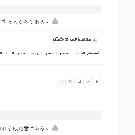
信する人たちである。
ߘߟߊߡߌߘߊ߫ ߜߘߍ ߟߎ߫ ߦߌ߬ߘߊ߬ߟߌ
التفاسير:
المُيسَّر
المختصر
السعدي
ابن كثير
الطبري
النفحات ال
離れる成功者である。