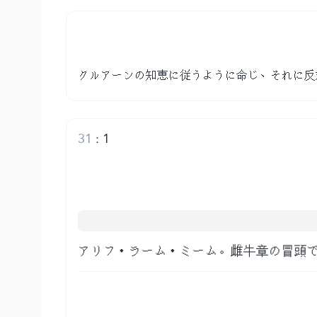
クルアーンの知恵に従うように命じ、それに反
31
:
1
アリフ・ラーム・ミーム。雌牛章の冒頭