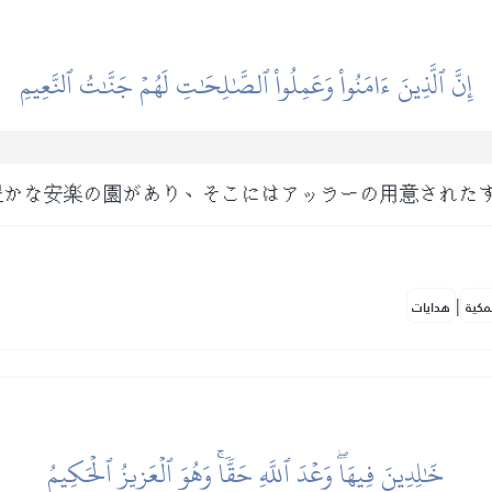
إِنَّ ٱلَّذِينَ ءَامَنُواْ وَعَمِلُواْ ٱلصَّٰلِحَٰتِ لَهُمۡ جَنَّٰتُ ٱلنَّعِيمِ
豊かな安楽の園があり、そこにはアッラーの用意された
|
مكية
هدايات
خَٰلِدِينَ فِيهَاۖ وَعۡدَ ٱللَّهِ حَقّٗاۚ وَهُوَ ٱلۡعَزِيزُ ٱلۡحَكِيمُ