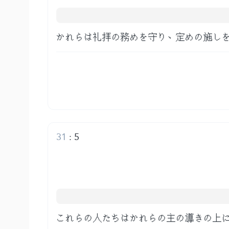
かれらは礼拝の務めを守り、定めの施し
31
:
5
これらの人たちはかれらの主の導きの上