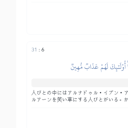
31
:
6
أُوْلَٰٓئِكَ لَهُمۡ عَذَابٞ مُّهِينٞ
人びとの中にはアルナドゥル・イブン・
ルアーンを笑い草にする人びとがいる。