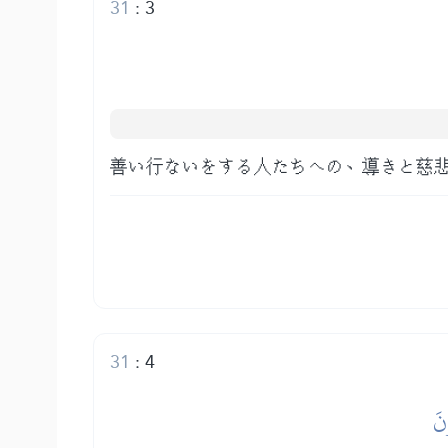
31
:
3
善い行ないをする人たちへの、導きと慈
31
:
4
نَ