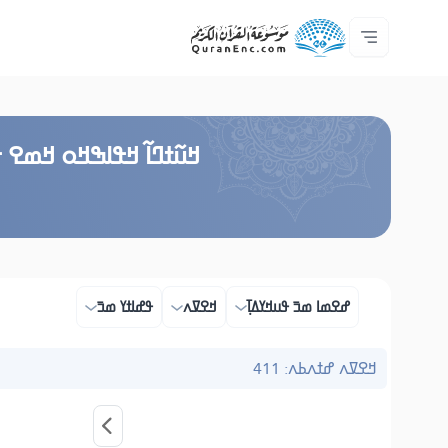
ߞߊ߲
Audio
ߓߏ߬ߟߏ߲߬ߘߊ
ߊ߲ ߟߊߛߐ߬ߘߐ߲߫ ߦߊ߲߬ ߝߍ߬
ߖߊ߬ߕߋ߬ߘߐ߬ߛߌ߮ ߞߊ߲߬ߞߎߡߊ
ߘߟߊߡߌߘߊ ߟߎ߫ ߦߌ߬ߘߊ߬ߥߟߊ
ߟߊߥߙߎߞߌߓߊ߮ ߟߎ߬ ߗߋߢߊ߬ߟߌ - API
Browse Old Version
ߞߎ߬ߙߣߊ߬ ߞߟߊߒߞߋ ߞߘߐ ߟ
ߝߐߘߊ ߘߏ߫ ߟߎߞߌߡߊ߲߫
ߞߐߜߍ
ߟߝߊߙߌ ߘߏ߫
ߞߐߜߍ ߝߙߍߕߍ: 411