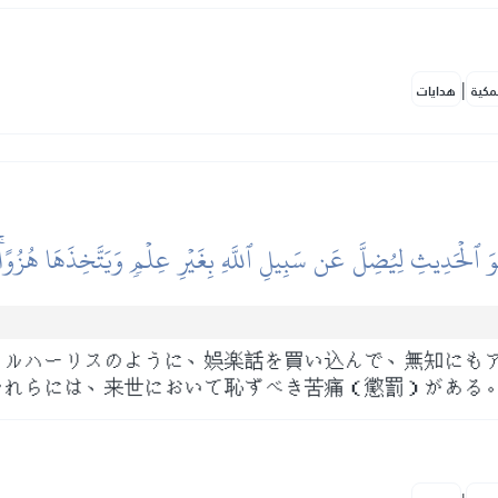
|
مكية
هدايات
ٱلۡحَدِيثِ لِيُضِلَّ عَن سَبِيلِ ٱللَّهِ بِغَيۡرِ عِلۡمٖ وَيَتَّخِذَهَا هُزُوًاۚ 
アルハーリスのように、娯楽話を買い込んで、無知にも
かれらには、来世において恥ずべき苦痛（懲罰）がある