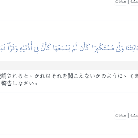
|
مكية
هدايات
َايَٰتُنَا وَلَّىٰ مُسۡتَكۡبِرٗا كَأَن لَّمۡ يَسۡمَعۡهَا كَأَنَّ فِيٓ أُذُنَيۡهِ وَقۡرٗاۖ فَب
読誦されると、かれはそれを聞こえないかのように、（
を警告しなさい。
|
مكية
هدايات