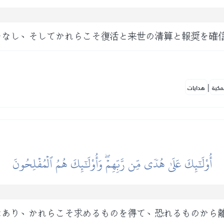
をなし、そしてかれらこそ復活と来世の清算と報奨を確
|
مكية
هدايات
أُوْلَٰٓئِكَ عَلَىٰ هُدٗى مِّن رَّبِّهِمۡۖ وَأُوْلَٰٓئِكَ هُمُ ٱلۡمُفۡلِحُونَ
にあり、かれらこそ求めるものを得て、恐れるものから