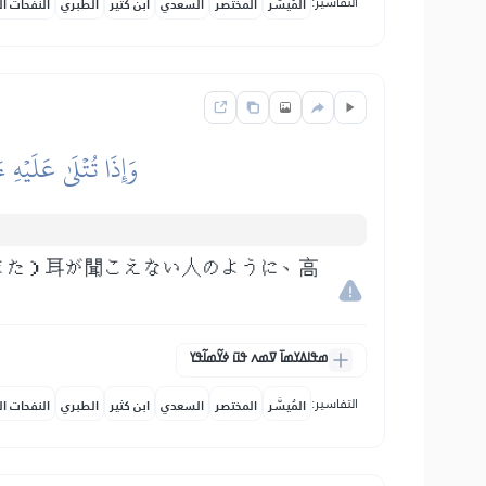
التفاسير:
المُيسَّر
المختصر
السعدي
ابن كثير
الطبري
النفحات ال
وَإِذَا تُتۡلَىٰ عَلَيۡهِ ء
また）耳が聞こえない人のように、高
ߘߟߊߡߌߘߊ߫ ߜߘߍ ߟߎ߫ ߦߌ߬ߘߊ߬ߟߌ
التفاسير:
المُيسَّر
المختصر
السعدي
ابن كثير
الطبري
النفحات ال