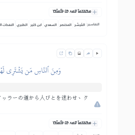
ߘߟߊߡߌߘߊ߫ ߜߘߍ ߟߎ߫ ߦߌ߬ߘߊ߬ߟߌ
التفاسير:
المُيسَّر
المختصر
السعدي
ابن كثير
الطبري
النفحات ال
وَمِنَ ٱلنَّاسِ مَن يَشۡتَرِي لَهۡوَ 
アッラーの道から人びとを迷わせ、ク
。
ߘߟߊߡߌߘߊ߫ ߜߘߍ ߟߎ߫ ߦߌ߬ߘߊ߬ߟߌ