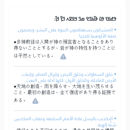
ߟߝߊߙߌ ߟߎ߫ ߢߊ߬ߕߣߐ ߘߏ߫ ߞߐߜߍ ߣߌ߲߬ ߞߊ߲߬:
• المشركون يستعظمون النبوة على البشر، ويمنحون
صفة الألوهية للحجر!
●多神教徒は人間が神の預言者となることをあり
得ないこととするが、岩が神の特性を持つことに
は平然としている。
• خلق السماوات، وخلق الأرض، وإنزال المطر، وإنبات
الأرض القاحلة، والخلق الأول: كلها أدلة على البعث.
●天地の創造、雨を降らせ、大地を生い茂らせる
こと、最初の創造は、全て復活があり得る証拠で
ある。
• التكذيب بالرسل عادة الأمم السابقة، وعقاب المكذبين
سُنَّة إلهية.