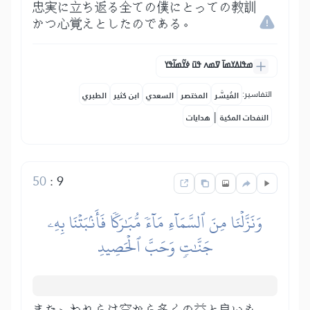
忠実に立ち返る全ての僕にとっての教訓
かつ心覚えとしたのである。
ߘߟߊߡߌߘߊ߫ ߜߘߍ ߟߎ߫ ߦߌ߬ߘߊ߬ߟߌ
التفاسير:
المُيسَّر
المختصر
السعدي
ابن كثير
الطبري
|
النفحات المكية
هدايات
50
:
9
وَنَزَّلۡنَا مِنَ ٱلسَّمَآءِ مَآءٗ مُّبَٰرَكٗا فَأَنۢبَتۡنَا بِهِۦ
جَنَّٰتٖ وَحَبَّ ٱلۡحَصِيدِ