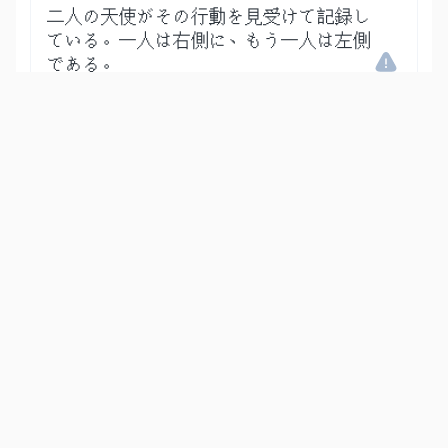
二人の天使がその行動を見受けて記録し
ている。一人は右側に、もう一人は左側
である。
Show other translations
التفاسير:
المُيسَّر
المختصر
السعدي
ابن كثير
الطبري
|
النفحات المكية
هدايات
50
:
18
مَّا يَلۡفِظُ مِن قَوۡلٍ إِلَّا لَدَيۡهِ رَقِيبٌ عَتِيدٞ
何を言うにも、天使がその場にいて監視