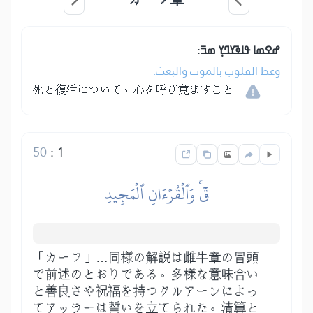
ߝߐߘߊ ߟߊߢߌߣߌ߲ ߘߏ߫:
وعظ القلوب بالموت والبعث.
死と復活について、心を呼び覚ますこと
50
:
1
قٓۚ وَٱلۡقُرۡءَانِ ٱلۡمَجِيدِ
「カーフ」…同様の解説は雌牛章の冒頭
で前述のとおりである。多様な意味合い
と善良さや祝福を持つクルアーンによっ
てアッラーは誓いを立てられた。清算と