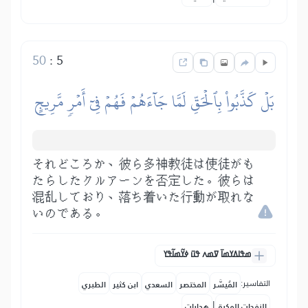
50
:
5
بَلۡ كَذَّبُواْ بِٱلۡحَقِّ لَمَّا جَآءَهُمۡ فَهُمۡ فِيٓ أَمۡرٖ مَّرِيجٍ
それどころか、彼ら多神教徒は使徒がも
たらしたクルアーンを否定した。彼らは
混乱しており、落ち着いた行動が取れな
いのである。
ߘߟߊߡߌߘߊ߫ ߜߘߍ ߟߎ߫ ߦߌ߬ߘߊ߬ߟߌ
التفاسير:
المُيسَّر
المختصر
السعدي
ابن كثير
الطبري
|
النفحات المكية
هدايات