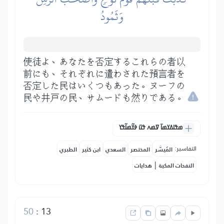
وَثَمُودُ
使徒よ、あなたを否定するこれらの者以
前にも、それぞれに遣わされた預言者を
否定した民はいくつもあった。ヌーフの
民や井戸の民、サムードも然りである。
ߘߟߊߡߌߘߊ߫ ߜߘߍ ߟߎ߫ ߦߌ߬ߘߊ߬ߟߌ
التفاسير:
المُيسَّر
المختصر
السعدي
ابن كثير
الطبري
|
النفحات المكية
هدايات
50
:
13