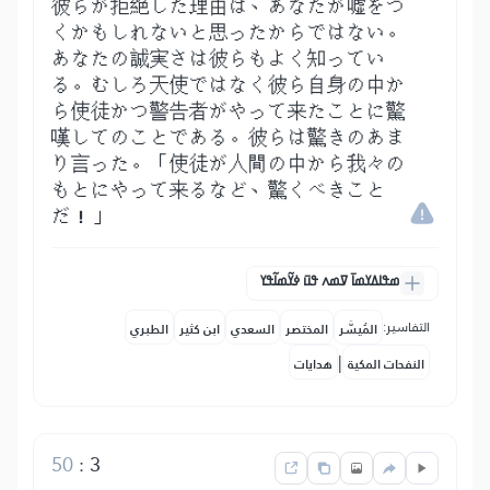
彼らが拒絶した理由は、あなたが嘘をつ
くかもしれないと思ったからではない。
あなたの誠実さは彼らもよく知ってい
る。むしろ天使ではなく彼ら自身の中か
ら使徒かつ警告者がやって来たことに驚
嘆してのことである。彼らは驚きのあま
り言った。「使徒が人間の中から我々の
もとにやって来るなど、驚くべきこと
だ！」
ߘߟߊߡߌߘߊ߫ ߜߘߍ ߟߎ߫ ߦߌ߬ߘߊ߬ߟߌ
التفاسير:
المُيسَّر
المختصر
السعدي
ابن كثير
الطبري
|
النفحات المكية
هدايات
50
:
3