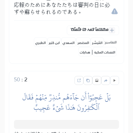
応報のためにあなたたちは審判の日に必
ずや蘇らせられるのである。
ߘߟߊߡߌߘߊ߫ ߜߘߍ ߟߎ߫ ߦߌ߬ߘߊ߬ߟߌ
التفاسير:
المُيسَّر
المختصر
السعدي
ابن كثير
الطبري
|
النفحات المكية
هدايات
50
:
2
بَلۡ عَجِبُوٓاْ أَن جَآءَهُم مُّنذِرٞ مِّنۡهُمۡ فَقَالَ
ٱلۡكَٰفِرُونَ هَٰذَا شَيۡءٌ عَجِيبٌ