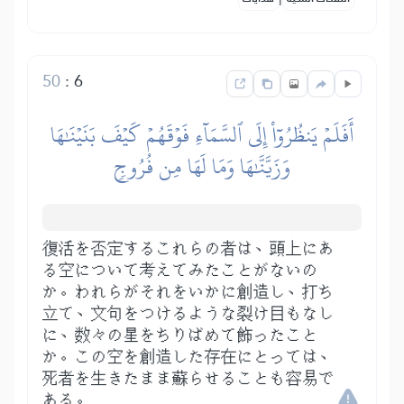
50
:
6
أَفَلَمۡ يَنظُرُوٓاْ إِلَى ٱلسَّمَآءِ فَوۡقَهُمۡ كَيۡفَ بَنَيۡنَٰهَا
وَزَيَّنَّٰهَا وَمَا لَهَا مِن فُرُوجٖ
復活を否定するこれらの者は、頭上にあ
る空について考えてみたことがないの
か。われらがそれをいかに創造し、打ち
立て、文句をつけるような裂け目もなし
に、数々の星をちりばめて飾ったこと
か。この空を創造した存在にとっては、
死者を生きたまま蘇らせることも容易で
ある。