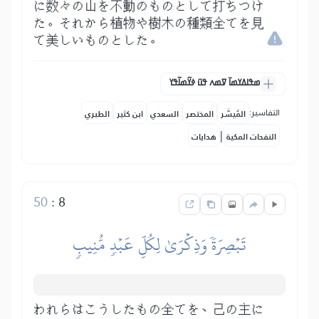
に数々の山を不動のものとして打ちつけ
た。それから植物や樹木の種類全てを見
て美しいものとした。
ߘߟߊߡߌߘߊ߫ ߜߘߍ ߟߎ߫ ߦߌ߬ߘߊ߬ߟߌ
التفاسير:
المُيسَّر
المختصر
السعدي
ابن كثير
الطبري
|
النفحات المكية
هدايات
50
:
8
تَبۡصِرَةٗ وَذِكۡرَىٰ لِكُلِّ عَبۡدٖ مُّنِيبٖ
われらはこうしたもの全てを、己の主に