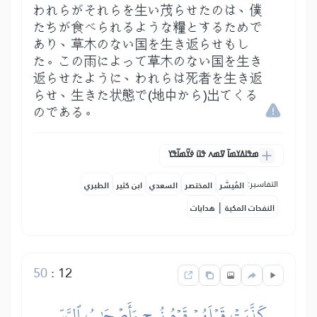
われらがそれらを生い茂らせたのは、僕
たちが食べられるような糧とするためで
あり、草木のない国を生き返らせもし
た。この雨によって草木のない国を生き
返らせたように、われらは死者を生き返
らせ、生きた状態で(地中から)出てくる
のである。
ߘߟߊߡߌߘߊ߫ ߜߘߍ ߟߎ߫ ߦߌ߬ߘߊ߬ߟߌ
التفاسير:
المُيسَّر
المختصر
السعدي
ابن كثير
الطبري
|
النفحات المكية
هدايات
50
:
12
كَذَّبَتۡ قَبۡلَهُمۡ قَوۡمُ نُوحٖ وَأَصۡحَٰبُ ٱلرَّسِّ