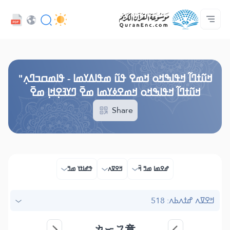
ߞߊ߲
Audio
ߓߏ߬ߟߏ߲߬ߘߊ
ߊ߲ ߟߊߛߐ߬ߘߐ߲߫ ߦߊ߲߬ ߝߍ߬
ߖߊ߬ߕߋ߬ߘߐ߬ߛߌ߮ ߞߊ߲߬ߞߎߡߊ
ߘߟߊߡߌߘߊ ߟߎ߫ ߦߌ߬ߘߊ߬ߥߟߊ
ߟߊߥߙߎߞߌߓߊ߮ ߟߎ߬ ߗߋߢߊ߬ߟߌ - API
Browse Old Version
ߞߎ߬ߙߣߊ߬ ߞߟߊߒߞߋ ߞߘߐ ߟߎ߬ ߘߟߊߡߌߘߊ - ߟߊߘߛߏߣߍ߲"
ߞߎ߬ߙߣߊ߬ ߞߟߊߒߞߋ ߞߘߐߦߌߘߊ ߘߐ߫ ߣߌߔߐ߲ߞߊ߲ ߘߐ߫
Share
ߝߐߘߊ ߘߏ߫ ߞ߫
ߞߐߜߍ
ߟߝߊߙߌ ߘߏ߫
ߞߐߜߍ ߝߙߍߕߍ: 518
カーフ章