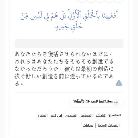
أَفَعَيِينَا بِٱلۡخَلۡقِ ٱلۡأَوَّلِۚ بَلۡ هُمۡ فِي لَبۡسٖ مِّنۡ
خَلۡقٖ جَدِيدٖ
あなたたちを復活させられないほどに、
われらはあなたたちをそもそも創造でき
なかっただろうか。彼らは最初の創造に
次ぐ新しい創造を前に迷っているのであ
る。
ߘߟߊߡߌߘߊ߫ ߜߘߍ ߟߎ߫ ߦߌ߬ߘߊ߬ߟߌ
التفاسير:
المُيسَّر
المختصر
السعدي
ابن كثير
الطبري
|
النفحات المكية
هدايات