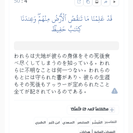
50
:
4
قَدۡ عَلِمۡنَا مَا تَنقُصُ ٱلۡأَرۡضُ مِنۡهُمۡۖ وَعِندَنَا
كِتَٰبٌ حَفِيظُۢ
われらは大地が彼らの身体をその死後食
べ尽くしてしまうのを知っている。われ
らに不明なことは何一つない。われらの
もとには守られた書があり、彼らの生涯
もその死後もアッラーが定められたこと
全てが記されているのである。
ߘߟߊߡߌߘߊ߫ ߜߘߍ ߟߎ߫ ߦߌ߬ߘߊ߬ߟߌ
التفاسير:
المُيسَّر
المختصر
السعدي
ابن كثير
الطبري
|
النفحات المكية
هدايات