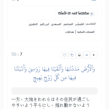
ߘߟߊߡߌߘߊ߫ ߜߘߍ ߟߎ߫ ߦߌ߬ߘߊ߬ߟߌ
التفاسير:
المُيسَّر
المختصر
السعدي
ابن كثير
الطبري
|
النفحات المكية
هدايات
50
:
7
وَٱلۡأَرۡضَ مَدَدۡنَٰهَا وَأَلۡقَيۡنَا فِيهَا رَوَٰسِيَ وَأَنۢبَتۡنَا
فِيهَا مِن كُلِّ زَوۡجِۭ بَهِيجٖ
一方、大地をわれらはその住民が過ごし
やすいよう平らにし、揺れ動かないよう