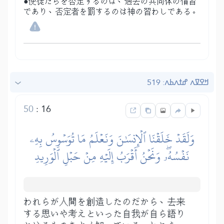
●使徒たちを否定するのは、過去の共同体の慣習
であり、否定者を罰するのは神の習わしである。
ߞߐߜߍ ߝߙߍߕߍ: 519
50
:
16
وَلَقَدۡ خَلَقۡنَا ٱلۡإِنسَٰنَ وَنَعۡلَمُ مَا تُوَسۡوِسُ بِهِۦ
نَفۡسُهُۥۖ وَنَحۡنُ أَقۡرَبُ إِلَيۡهِ مِنۡ حَبۡلِ ٱلۡوَرِيدِ
われらが人間を創造したのだから、去来
する思いや考えといった自我が自ら語り