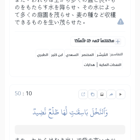
また、われらは空から多くの益と良いも
のをもたらす水を降らせ、その水によっ
て多くの庭園を茂らせ、麦の種など収穫
できるものを生い茂らせた。
ߘߟߊߡߌߘߊ߫ ߜߘߍ ߟߎ߫ ߦߌ߬ߘߊ߬ߟߌ
التفاسير:
المُيسَّر
المختصر
السعدي
ابن كثير
الطبري
|
النفحات المكية
هدايات
50
:
10
وَٱلنَّخۡلَ بَاسِقَٰتٖ لَّهَا طَلۡعٞ نَّضِيدٞ