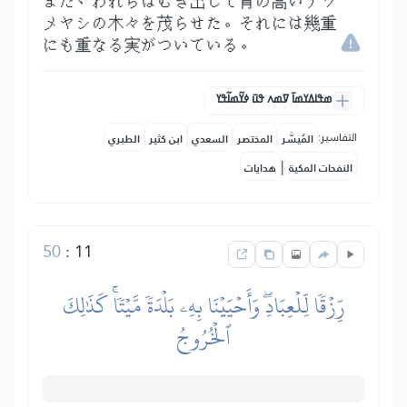
また、われらはむき出しで背の高いナツ
メヤシの木々を茂らせた。それには幾重
にも重なる実がついている。
ߘߟߊߡߌߘߊ߫ ߜߘߍ ߟߎ߫ ߦߌ߬ߘߊ߬ߟߌ
التفاسير:
المُيسَّر
المختصر
السعدي
ابن كثير
الطبري
|
النفحات المكية
هدايات
50
:
11
رِّزۡقٗا لِّلۡعِبَادِۖ وَأَحۡيَيۡنَا بِهِۦ بَلۡدَةٗ مَّيۡتٗاۚ كَذَٰلِكَ
ٱلۡخُرُوجُ