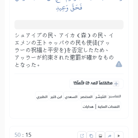
فَحَقَّ وَعِيدِ
シュアイブの民、アイカ（森）の民、イ
エメンの王トゥッバウの民も使徒(アッ
ラーの祝福と平安を)を否定したため、
アッラーが約束された懲罰が確かなもの
となった。
ߘߟߊߡߌߘߊ߫ ߜߘߍ ߟߎ߫ ߦߌ߬ߘߊ߬ߟߌ
التفاسير:
المُيسَّر
المختصر
السعدي
ابن كثير
الطبري
|
النفحات المكية
هدايات
50
:
15