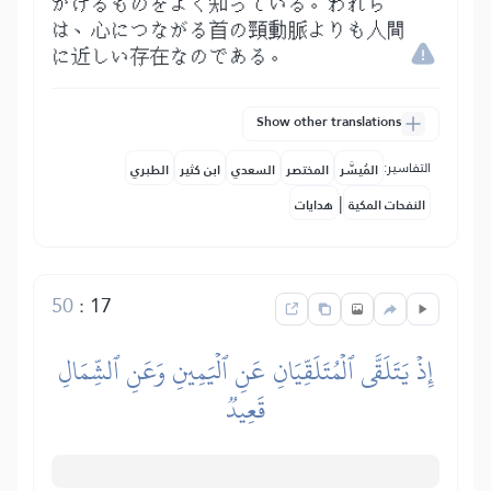
かけるものをよく知っている。われら
は、心につながる首の頸動脈よりも人間
に近しい存在なのである。
Show other translations
التفاسير:
المُيسَّر
المختصر
السعدي
ابن كثير
الطبري
|
النفحات المكية
هدايات
50
:
17
إِذۡ يَتَلَقَّى ٱلۡمُتَلَقِّيَانِ عَنِ ٱلۡيَمِينِ وَعَنِ ٱلشِّمَالِ
قَعِيدٞ