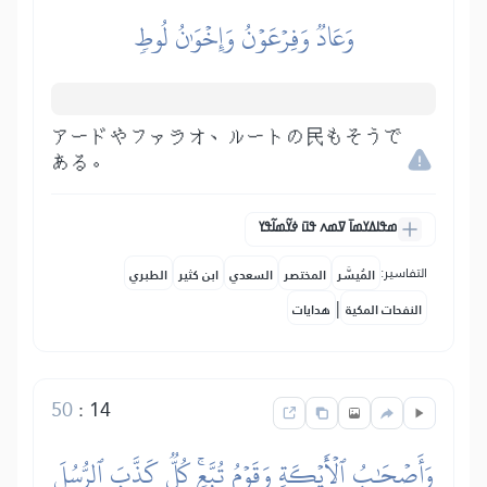
وَعَادٞ وَفِرۡعَوۡنُ وَإِخۡوَٰنُ لُوطٖ
アードやファラオ、ルートの民もそうで
ある。
ߘߟߊߡߌߘߊ߫ ߜߘߍ ߟߎ߫ ߦߌ߬ߘߊ߬ߟߌ
التفاسير:
المُيسَّر
المختصر
السعدي
ابن كثير
الطبري
|
النفحات المكية
هدايات
50
:
14
وَأَصۡحَٰبُ ٱلۡأَيۡكَةِ وَقَوۡمُ تُبَّعٖۚ كُلّٞ كَذَّبَ ٱلرُّسُلَ