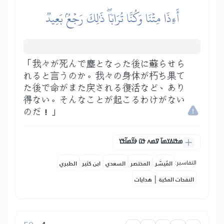
أَءِذَا مِتۡنَا وَكُنَّا تُرَابٗاۖ ذَٰلِكَ رَجۡعُۢ بَعِيدٞ
「我々が死んで塵となった後に蘇らせら
れると言うのか。我々の身体が朽ち果て
た後で命がまた戻される復活など、あり
得ない。そんなことが起こるわけがない
のだ！」
ߘߟߊߡߌߘߊ߫ ߜߘߍ ߟߎ߫ ߦߌ߬ߘߊ߬ߟߌ
التفاسير:
المُيسَّر
المختصر
السعدي
ابن كثير
الطبري
|
النفحات المكية
هدايات