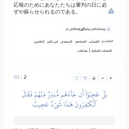
応報のためにあなたたちは審判の日に必
ずや蘇らせられるのである。
پیشاندانی وەرگێڕاوەکانی تر
التفاسير:
المُيسَّر
المختصر
السعدي
ابن كثير
الطبري
|
النفحات المكية
هدايات
50
:
2
بَلۡ عَجِبُوٓاْ أَن جَآءَهُم مُّنذِرٞ مِّنۡهُمۡ فَقَالَ
ٱلۡكَٰفِرُونَ هَٰذَا شَيۡءٌ عَجِيبٌ