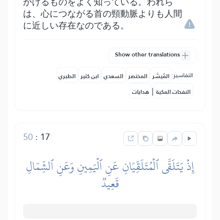
かけるものをよく知っている。われら
は、心につながる首の頸動脈よりも人間
に近しい存在なのである。
Show other translations
التفاسير:
المُيسَّر
المختصر
السعدي
ابن كثير
الطبري
|
النفحات المكية
هدايات
50
:
17
إِذۡ يَتَلَقَّى ٱلۡمُتَلَقِّيَانِ عَنِ ٱلۡيَمِينِ وَعَنِ ٱلشِّمَالِ
قَعِيدٞ