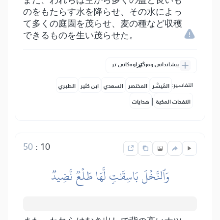
また、われらは空から多くの益と良いも
のをもたらす水を降らせ、その水によっ
て多くの庭園を茂らせ、麦の種など収穫
できるものを生い茂らせた。
پیشاندانی وەرگێڕاوەکانی تر
التفاسير:
المُيسَّر
المختصر
السعدي
ابن كثير
الطبري
|
النفحات المكية
هدايات
50
:
10
وَٱلنَّخۡلَ بَاسِقَٰتٖ لَّهَا طَلۡعٞ نَّضِيدٞ