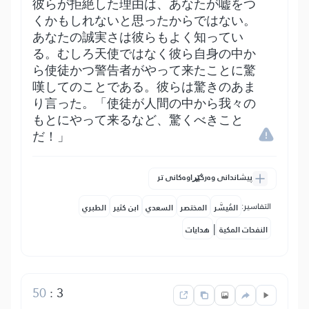
彼らが拒絶した理由は、あなたが嘘をつ
くかもしれないと思ったからではない。
あなたの誠実さは彼らもよく知ってい
る。むしろ天使ではなく彼ら自身の中か
ら使徒かつ警告者がやって来たことに驚
嘆してのことである。彼らは驚きのあま
り言った。「使徒が人間の中から我々の
もとにやって来るなど、驚くべきこと
だ！」
پیشاندانی وەرگێڕاوەکانی تر
التفاسير:
المُيسَّر
المختصر
السعدي
ابن كثير
الطبري
|
النفحات المكية
هدايات
50
:
3