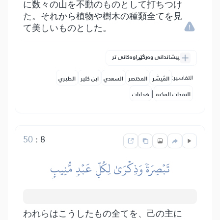
に数々の山を不動のものとして打ちつけ
た。それから植物や樹木の種類全てを見
て美しいものとした。
پیشاندانی وەرگێڕاوەکانی تر
التفاسير:
المُيسَّر
المختصر
السعدي
ابن كثير
الطبري
|
النفحات المكية
هدايات
50
:
8
تَبۡصِرَةٗ وَذِكۡرَىٰ لِكُلِّ عَبۡدٖ مُّنِيبٖ
われらはこうしたもの全てを、己の主に