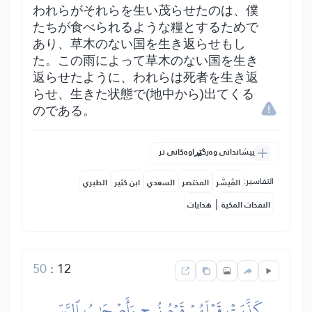
われらがそれらを生い茂らせたのは、僕
たちが食べられるような糧とするためで
あり、草木のない国を生き返らせもし
た。この雨によって草木のない国を生き
返らせたように、われらは死者を生き返
らせ、生きた状態で(地中から)出てくる
のである。
پیشاندانی وەرگێڕاوەکانی تر
التفاسير:
المُيسَّر
المختصر
السعدي
ابن كثير
الطبري
|
النفحات المكية
هدايات
50
:
12
كَذَّبَتۡ قَبۡلَهُمۡ قَوۡمُ نُوحٖ وَأَصۡحَٰبُ ٱلرَّسِّ