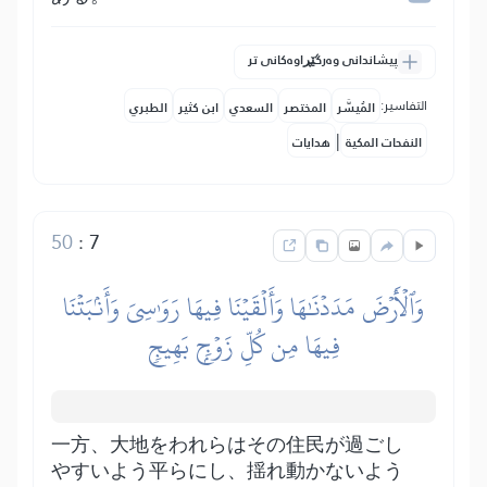
پیشاندانی وەرگێڕاوەکانی تر
التفاسير:
المُيسَّر
المختصر
السعدي
ابن كثير
الطبري
|
النفحات المكية
هدايات
50
:
7
وَٱلۡأَرۡضَ مَدَدۡنَٰهَا وَأَلۡقَيۡنَا فِيهَا رَوَٰسِيَ وَأَنۢبَتۡنَا
فِيهَا مِن كُلِّ زَوۡجِۭ بَهِيجٖ
一方、大地をわれらはその住民が過ごし
やすいよう平らにし、揺れ動かないよう