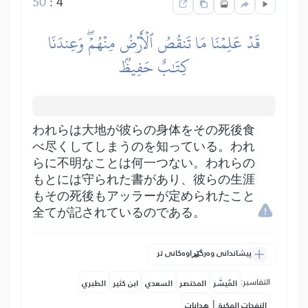
50
:
4
قَدۡ عَلِمۡنَا مَا تَنقُصُ ٱلۡأَرۡضُ مِنۡهُمۡۖ وَعِندَنَا
كِتَٰبٌ حَفِيظُۢ
われらは大地が彼らの身体をその死後食
べ尽くしてしまうのを知っている。われ
らに不明なことは何一つない。われらの
もとには守られた書があり、彼らの生涯
もその死後もアッラーが定められたこと
全てが記されているのである。
پیشاندانی وەرگێڕاوەکانی تر
التفاسير:
المُيسَّر
المختصر
السعدي
ابن كثير
الطبري
|
النفحات المكية
هدايات