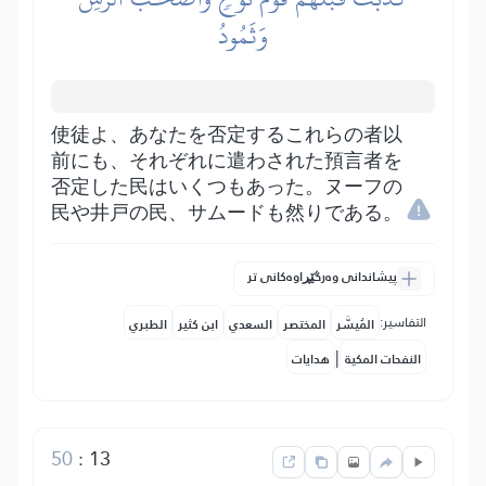
وَثَمُودُ
使徒よ、あなたを否定するこれらの者以
前にも、それぞれに遣わされた預言者を
否定した民はいくつもあった。ヌーフの
民や井戸の民、サムードも然りである。
پیشاندانی وەرگێڕاوەکانی تر
التفاسير:
المُيسَّر
المختصر
السعدي
ابن كثير
الطبري
|
النفحات المكية
هدايات
50
:
13