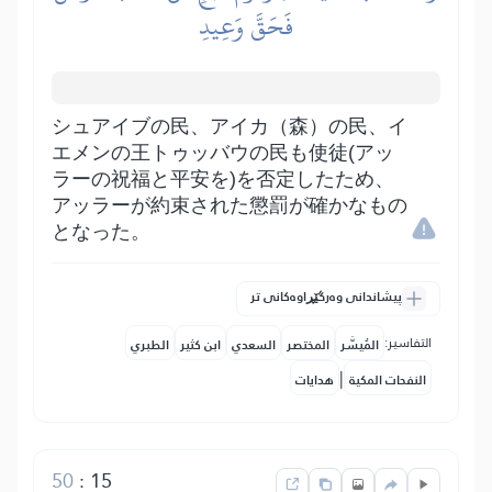
فَحَقَّ وَعِيدِ
シュアイブの民、アイカ（森）の民、イ
エメンの王トゥッバウの民も使徒(アッ
ラーの祝福と平安を)を否定したため、
アッラーが約束された懲罰が確かなもの
となった。
پیشاندانی وەرگێڕاوەکانی تر
التفاسير:
المُيسَّر
المختصر
السعدي
ابن كثير
الطبري
|
النفحات المكية
هدايات
50
:
15