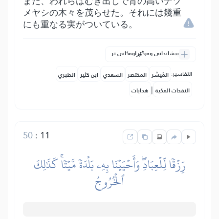
また、われらはむき出しで背の高いナツ
メヤシの木々を茂らせた。それには幾重
にも重なる実がついている。
پیشاندانی وەرگێڕاوەکانی تر
التفاسير:
المُيسَّر
المختصر
السعدي
ابن كثير
الطبري
|
النفحات المكية
هدايات
50
:
11
رِّزۡقٗا لِّلۡعِبَادِۖ وَأَحۡيَيۡنَا بِهِۦ بَلۡدَةٗ مَّيۡتٗاۚ كَذَٰلِكَ
ٱلۡخُرُوجُ