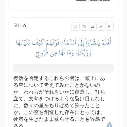
50
:
6
أَفَلَمۡ يَنظُرُوٓاْ إِلَى ٱلسَّمَآءِ فَوۡقَهُمۡ كَيۡفَ بَنَيۡنَٰهَا
وَزَيَّنَّٰهَا وَمَا لَهَا مِن فُرُوجٖ
復活を否定するこれらの者は、頭上にあ
る空について考えてみたことがないの
か。われらがそれをいかに創造し、打ち
立て、文句をつけるような裂け目もなし
に、数々の星をちりばめて飾ったこと
か。この空を創造した存在にとっては、
死者を生きたまま蘇らせることも容易で
ある。