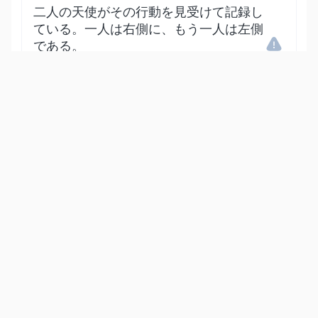
二人の天使がその行動を見受けて記録し
ている。一人は右側に、もう一人は左側
である。
Show other translations
التفاسير:
المُيسَّر
المختصر
السعدي
ابن كثير
الطبري
|
النفحات المكية
هدايات
50
:
18
مَّا يَلۡفِظُ مِن قَوۡلٍ إِلَّا لَدَيۡهِ رَقِيبٌ عَتِيدٞ
何を言うにも、天使がその場にいて監視