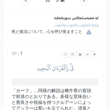
لە مەبەستەکانی سورەتەکە:
وعظ القلوب بالموت والبعث.
死と復活について、心を呼び覚ますこと
50
:
1
قٓۚ وَٱلۡقُرۡءَانِ ٱلۡمَجِيدِ
「カーフ」…同様の解説は雌牛章の冒頭
で前述のとおりである。多様な意味合い
と善良さや祝福を持つクルアーンによっ
てアッラーは誓いを立てられた。清算と