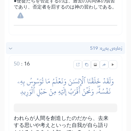
●使徒たちを否定するのは、過去の共同体の慣習
であり、否定者を罰するのは神の習わしである。
ژمارەی پەڕە: 519
50
:
16
وَلَقَدۡ خَلَقۡنَا ٱلۡإِنسَٰنَ وَنَعۡلَمُ مَا تُوَسۡوِسُ بِهِۦ
نَفۡسُهُۥۖ وَنَحۡنُ أَقۡرَبُ إِلَيۡهِ مِنۡ حَبۡلِ ٱلۡوَرِيدِ
われらが人間を創造したのだから、去来
する思いや考えといった自我が自ら語り