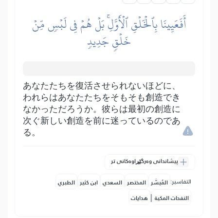
أَفَعَيِينَا بِٱلۡخَلۡقِ ٱلۡأَوَّلِۚ بَلۡ هُمۡ فِي لَبۡسٖ مِّنۡ
خَلۡقٖ جَدِيدٖ
あなたたちを復活させられないほどに、
われらはあなたたちをそもそも創造でき
なかっただろうか。彼らは最初の創造に
次ぐ新しい創造を前に迷っているのであ
る。
پیشاندانی وەرگێڕاوەکانی تر
التفاسير:
المُيسَّر
المختصر
السعدي
ابن كثير
الطبري
|
النفحات المكية
هدايات