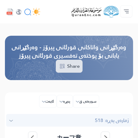
زمان
Audio
سه‌ره‌كی
دەربارەی پرۆژە
په‌یوه‌ندیمان پێوه‌ بكه‌
پێڕستی وه‌رگێڕاوه‌كان
خزمەتگوزاریەکانی پەرەپێدەران - API
Browse Old Version
وه‌رگێڕانی واتاکانی قورئانی پیرۆز - وەرگێڕانی
یابانی بۆ پوختەی تەفسیری قورئانی پیرۆز
Share
سوره‌تی ق
پەڕە
ئایه‌ت
ژمارەی پەڕە: 518
カーフ章