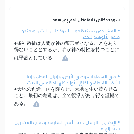
سوودەکانی ئایەتەکان لەم پەڕەیەدا:
• المشركون يستعظمون النبوة على البشر، ويمنحون
صفة الألوهية للحجر!
●多神教徒は人間が神の預言者となることをあり
得ないこととするが、岩が神の特性を持つことに
は平然としている。
• خلق السماوات، وخلق الأرض، وإنزال المطر، وإنبات
الأرض القاحلة، والخلق الأول: كلها أدلة على البعث.
●天地の創造、雨を降らせ、大地を生い茂らせる
こと、最初の創造は、全て復活があり得る証拠で
ある。
• التكذيب بالرسل عادة الأمم السابقة، وعقاب المكذبين
سُنَّة إلهية.