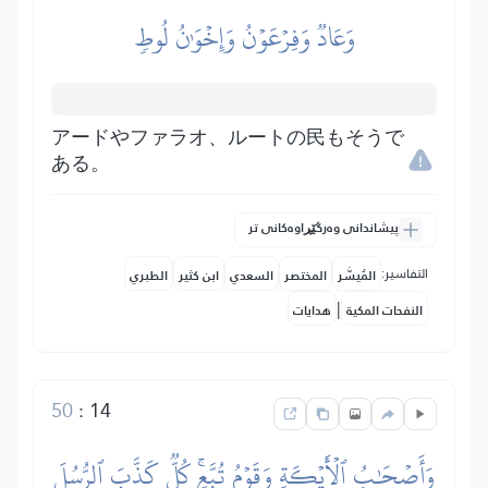
وَعَادٞ وَفِرۡعَوۡنُ وَإِخۡوَٰنُ لُوطٖ
アードやファラオ、ルートの民もそうで
ある。
پیشاندانی وەرگێڕاوەکانی تر
التفاسير:
المُيسَّر
المختصر
السعدي
ابن كثير
الطبري
|
النفحات المكية
هدايات
50
:
14
وَأَصۡحَٰبُ ٱلۡأَيۡكَةِ وَقَوۡمُ تُبَّعٖۚ كُلّٞ كَذَّبَ ٱلرُّسُلَ