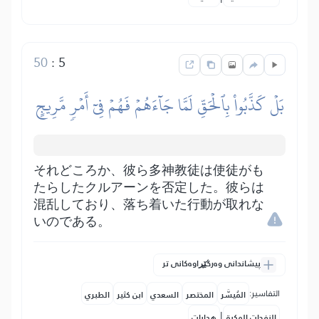
50
:
5
بَلۡ كَذَّبُواْ بِٱلۡحَقِّ لَمَّا جَآءَهُمۡ فَهُمۡ فِيٓ أَمۡرٖ مَّرِيجٍ
それどころか、彼ら多神教徒は使徒がも
たらしたクルアーンを否定した。彼らは
混乱しており、落ち着いた行動が取れな
いのである。
پیشاندانی وەرگێڕاوەکانی تر
التفاسير:
المُيسَّر
المختصر
السعدي
ابن كثير
الطبري
|
النفحات المكية
هدايات