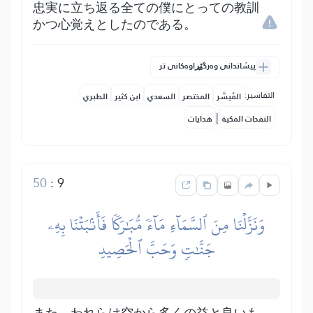
忠実に立ち返る全ての僕にとっての教訓
かつ心覚えとしたのである。
پیشاندانی وەرگێڕاوەکانی تر
التفاسير:
المُيسَّر
المختصر
السعدي
ابن كثير
الطبري
|
النفحات المكية
هدايات
50
:
9
وَنَزَّلۡنَا مِنَ ٱلسَّمَآءِ مَآءٗ مُّبَٰرَكٗا فَأَنۢبَتۡنَا بِهِۦ
جَنَّٰتٖ وَحَبَّ ٱلۡحَصِيدِ