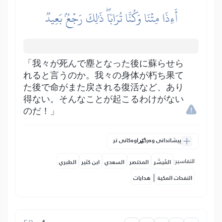
أَءِذَا مِتۡنَا وَكُنَّا تُرَابٗاۖ ذَٰلِكَ رَجۡعُۢ بَعِيدٞ
「我々が死んで塵となった後に蘇らせら
れると言うのか。我々の身体が朽ち果て
た後で命がまた戻される復活など、あり
得ない。そんなことが起こるわけがない
のだ！」
پیشاندانی وەرگێڕاوەکانی تر
التفاسير:
المُيسَّر
المختصر
السعدي
ابن كثير
الطبري
|
النفحات المكية
هدايات