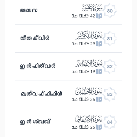
ﯽ
അബസ
80
42 ߟߝߊߙߌ ߘߏ߫
ﯾ
ത്തക്വീർ
81
29 ߟߝߊߙߌ ߘߏ߫
ﯿ
ഇൻഫിത്വാർ
82
19 ߟߝߊߙߌ ߘߏ߫
ﰀ
മുത്വഫ്ഫിഫീൻ
83
36 ߟߝߊߙߌ ߘߏ߫
ﰁ
ഇൻശിഖാഖ്
84
25 ߟߝߊߙߌ ߘߏ߫