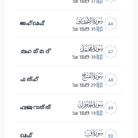
37 ߟߝߊߙߌ ߘߏ߫
ﯛ
അഹ്ഖാഫ്
46
35 ߟߝߊߙߌ ߘߏ߫
ﯜ
മുഹമ്മദ്
47
38 ߟߝߊߙߌ ߘߏ߫
ﯝ
ഫത്ഹ്
48
29 ߟߝߊߙߌ ߘߏ߫
ﯞ
ഹുജുറാത്ത്
49
18 ߟߝߊߙߌ ߘߏ߫
ﯟ
ഖാഫ്
50