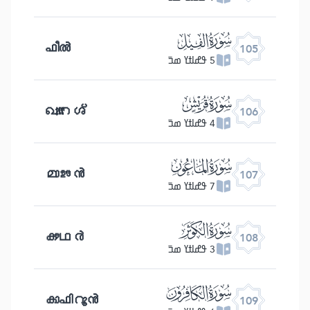
ﰖ
ഫീൽ
105
5 ߟߝߊߙߌ ߘߏ߫
ﰗ
ഖുറൈശ്
106
4 ߟߝߊߙߌ ߘߏ߫
ﰘ
മാഊൻ
107
7 ߟߝߊߙߌ ߘߏ߫
ﰙ
കൗഥർ
108
3 ߟߝߊߙߌ ߘߏ߫
ﰚ
കാഫിറൂൻ
109