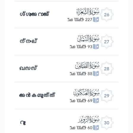
ﮦ
ശ്ശുഅറാഅ്
26
227 ߟߝߊߙߌ ߘߏ߫
ﮧ
ന്നംല്
27
93 ߟߝߊߙߌ ߘߏ߫
ﮨ
ഖസസ്
28
88 ߟߝߊߙߌ ߘߏ߫
ﮩ
അൻകബൂത്ത്
29
69 ߟߝߊߙߌ ߘߏ߫
ﮪ
റൂം
30
60 ߟߝߊߙߌ ߘߏ߫