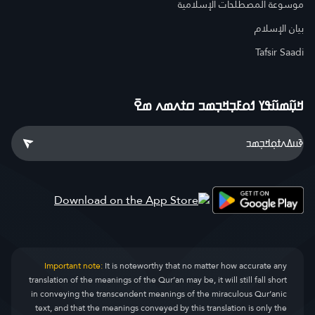
موسوعة المصطلحات الإسلامية
بيان الإسلام
Tafsir Saadi
ߞߎ߲߬ߘߎ߬ߟߌ ߗߋߓߏ߲ߞߏ߲ߘߏ ߛߙߍߘߍ ߘߐ߫
Important note:
It is noteworthy that no matter how accurate any
translation of the meanings of the Qur’an may be, it will still fall short
in conveying the transcendent meanings of the miraculous Qur’anic
text, and that the meanings conveyed by this translation is only the