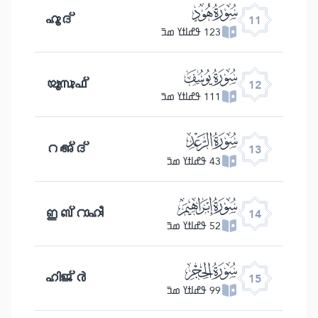
ﮗ
ഹൂദ്
11
123 ߟߝߊߙߌ ߘߏ߫
ﮘ
യൂസുഫ്
12
111 ߟߝߊߙߌ ߘߏ߫
ﮙ
റഅ്ദ്
13
43 ߟߝߊߙߌ ߘߏ߫
ﮚ
ഇബ്റാഹീം
14
52 ߟߝߊߙߌ ߘߏ߫
ﮛ
ഹിജ്ർ
15
99 ߟߝߊߙߌ ߘߏ߫