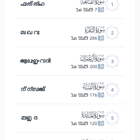
ﮍ
ഫാത്തിഹ
1
7 ߟߝߊߙߌ ߘߏ߫
ﮎ
ബഖറഃ
2
286 ߟߝߊߙߌ ߘߏ߫
ﮏ
ആലുഇംറാൻ
3
200 ߟߝߊߙߌ ߘߏ߫
ﮐ
ന്നിസാഅ്
4
176 ߟߝߊߙߌ ߘߏ߫
ﮑ
മാഇദ
5
120 ߟߝߊߙߌ ߘߏ߫