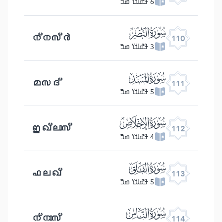
6 ߟߝߊߙߌ ߘߏ߫
ﰛ
ന്നസ്ർ
110
3 ߟߝߊߙߌ ߘߏ߫
ﰜ
മസദ്
111
5 ߟߝߊߙߌ ߘߏ߫
ﰝ
ഇഖ്ലാസ്
112
4 ߟߝߊߙߌ ߘߏ߫
ﰞ
ഫലഖ്
113
5 ߟߝߊߙߌ ߘߏ߫
ﰟ
ന്നാസ്
114