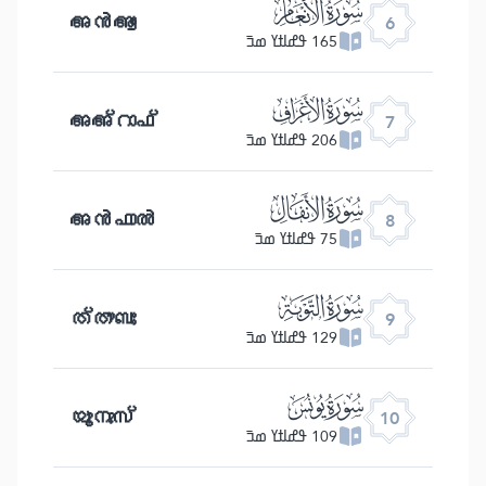
ﮒ
അൻആം
6
165 ߟߝߊߙߌ ߘߏ߫
ﮓ
അഅ്റാഫ്
7
206 ߟߝߊߙߌ ߘߏ߫
ﮔ
അൻഫാൽ
8
75 ߟߝߊߙߌ ߘߏ߫
ﮕ
ത്തൗബഃ
9
129 ߟߝߊߙߌ ߘߏ߫
ﮖ
യൂനുസ്
10
109 ߟߝߊߙߌ ߘߏ߫