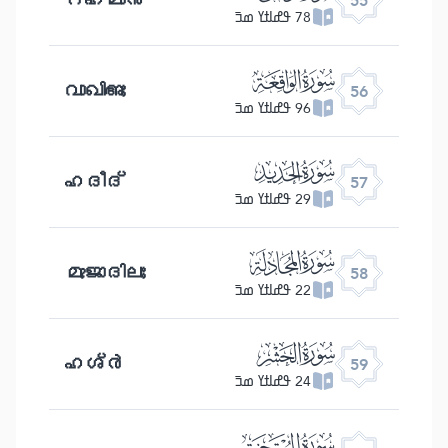
55
78 ߟߝߊߙߌ ߘߏ߫
ﯥ
വാഖിഅഃ
56
96 ߟߝߊߙߌ ߘߏ߫
ﯦ
ഹദീദ്
57
29 ߟߝߊߙߌ ߘߏ߫
ﯧ
മുജാദിലഃ
58
22 ߟߝߊߙߌ ߘߏ߫
ﯨ
ഹശ്ർ
59
24 ߟߝߊߙߌ ߘߏ߫
ﯩ