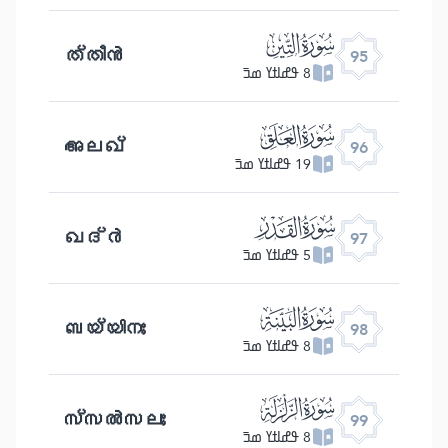
ﰌ
ത്തീൻ
95
8 ߟߝߊߙߌ ߘߏ߫
ﰍ
അലഖ്
96
19 ߟߝߊߙߌ ߘߏ߫
ﰎ
ഖദ്ർ
97
5 ߟߝߊߙߌ ߘߏ߫
ﰏ
ബയ്യിനഃ
98
8 ߟߝߊߙߌ ߘߏ߫
ﰐ
സ്സൽസലഃ
99
8 ߟߝߊߙߌ ߘߏ߫