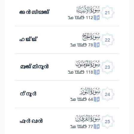
ﮡ
അൻബിയാഅ്
21
112 ߟߝߊߙߌ ߘߏ߫
ﮢ
ഹജ്ജ്
22
78 ߟߝߊߙߌ ߘߏ߫
ﮣ
മുഅ്മിനൂൻ
23
118 ߟߝߊߙߌ ߘߏ߫
ﮤ
ന്നൂർ
24
64 ߟߝߊߙߌ ߘߏ߫
ﮥ
ഫുർഖാൻ
25
77 ߟߝߊߙߌ ߘߏ߫