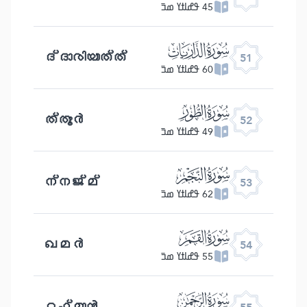
45 ߟߝߊߙߌ ߘߏ߫
ﯠ
ദ്ദാരിയാത്ത്
51
60 ߟߝߊߙߌ ߘߏ߫
ﯡ
ത്തൂർ
52
49 ߟߝߊߙߌ ߘߏ߫
ﯢ
ന്നജ്മ്
53
62 ߟߝߊߙߌ ߘߏ߫
ﯣ
ഖമർ
54
55 ߟߝߊߙߌ ߘߏ߫
ﯤ
റഹ്മാൻ