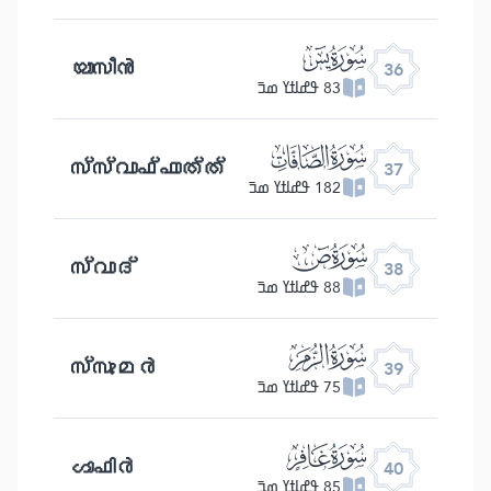
ﮰ
യാസീൻ
36
83 ߟߝߊߙߌ ߘߏ߫
ﮱ
സ്സ്വാഫ്ഫാത്ത്
37
182 ߟߝߊߙߌ ߘߏ߫
ﯓ
സ്വാദ്
38
88 ߟߝߊߙߌ ߘߏ߫
ﯔ
സ്സുമർ
39
75 ߟߝߊߙߌ ߘߏ߫
ﯕ
ഗാഫിർ
40
85 ߟߝߊߙߌ ߘߏ߫