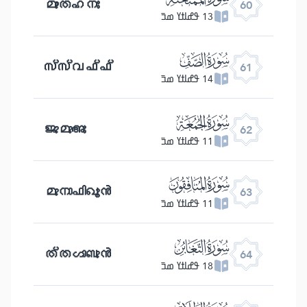
മുംതഹനഃ
60
13 ߟߝߊߙߌ ߘߏ߫
ﯪ
സ്സ്വഫ്ഫ്
61
14 ߟߝߊߙߌ ߘߏ߫
ﯫ
ജുമുഅഃ
62
11 ߟߝߊߙߌ ߘߏ߫
ﯬ
മുനാഫിഖൂൻ
63
11 ߟߝߊߙߌ ߘߏ߫
ﯭ
ത്തഗാബുൻ
64
18 ߟߝߊߙߌ ߘߏ߫