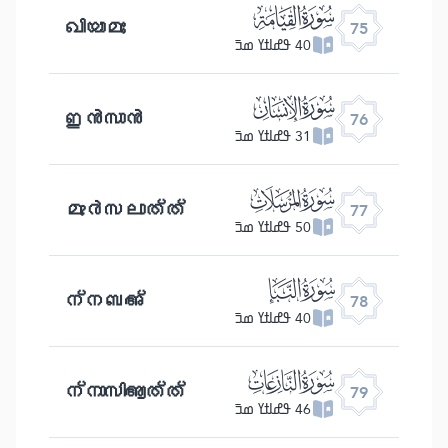
ﯸ
ഖിയാമഃ
75
40 ߟߝߊߙߌ ߘߏ߫
ﯹ
ഇൻസാൻ
76
31 ߟߝߊߙߌ ߘߏ߫
ﯺ
മുർസലാത്ത്
77
50 ߟߝߊߙߌ ߘߏ߫
ﯻ
ന്നബഅ്
78
40 ߟߝߊߙߌ ߘߏ߫
ﯼ
ന്നാസിആത്ത്
79
46 ߟߝߊߙߌ ߘߏ߫