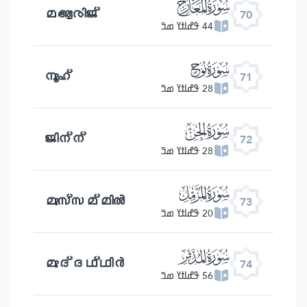
ﯳ
മആരിജ്
70
44 ߟߝߊߙߌ ߘߏ߫
ﯴ
നൂഹ്
71
28 ߟߝߊߙߌ ߘߏ߫
ﯵ
ജിന്ന്
72
28 ߟߝߊߙߌ ߘߏ߫
ﯶ
മുസ്സമ്മിൽ
73
20 ߟߝߊߙߌ ߘߏ߫
ﯷ
മുദ്ദഥ്ഥിർ
74
56 ߟߝߊߙߌ ߘߏ߫