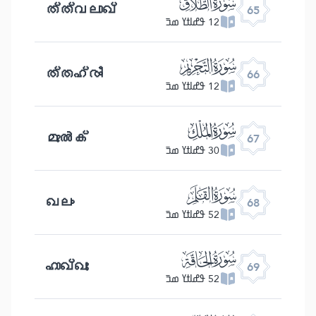
ﯮ
ത്ത്വലാഖ്
65
12 ߟߝߊߙߌ ߘߏ߫
ﯯ
ത്തഹ്രീം
66
12 ߟߝߊߙߌ ߘߏ߫
ﯰ
മുൽക്
67
30 ߟߝߊߙߌ ߘߏ߫
ﯱ
ഖലം
68
52 ߟߝߊߙߌ ߘߏ߫
ﯲ
ഹാഖ്ഖഃ
69
52 ߟߝߊߙߌ ߘߏ߫