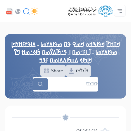
ߟߊߥߙߎߞߌߓߊ߮ ߟߎ߬ ߗߋߢߊ߬ߟߌ - API
ߘߟߊߡߌߘߊ ߟߎ߫ ߦߌ߬ߘߊ߬ߥߟߊ
ߖߊ߬ߕߋ߬ߘߐ߬ߛߌ߮ ߞߊ߲߬ߞߎߡߊ
ߊ߲ ߟߊߛߐ߬ߘߐ߲߫ ߦߊ߲߬ ߝߍ߬
ߓߏ߬ߟߏ߲߬ߘߊ
Audio
ߞߊ߲
Browse Old Version
ߞߎ߬ߙߣߊ߬ ߞߟߊߒߞߋ ߞߘߐ ߟߎ߬ ߘߟߊߡߌߘߊ - ߡߊߟߌߓߊߙߌߞߊ߲
ߘߟߊߡߌߘߊ - ߊ߳ߺߊߓߑߘߎ߫ ߊ.ߟߑߤ߭ߊ߬ߡߌ߯ߘߎ߫ ߤ߭ߊߦߑߘߊߙ ߣߌ߫
ߞߊ߲ߤߊߦ ߡߎߤ߭ߊߡߡߊߘߎ߫ ߓߟߏ߫
Share
ߟߊ߬ߖߌ߰ߟߌ