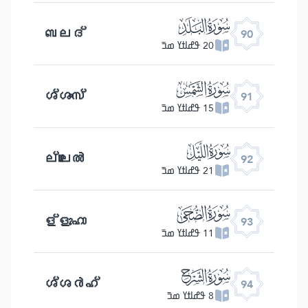
ﰇ
ബലദ്
90
20 ߟߝߊߙߌ ߘߏ߫
ﰈ
ശ്ശംസ്
91
15 ߟߝߊߙߌ ߘߏ߫
ﰉ
ല്ലൈൽ
92
21 ߟߝߊߙߌ ߘߏ߫
ﰊ
ള്ളുഹാ
93
11 ߟߝߊߙߌ ߘߏ߫
ﰋ
ശ്ശർഹ്
94
8 ߟߝߊߙߌ ߘߏ߫