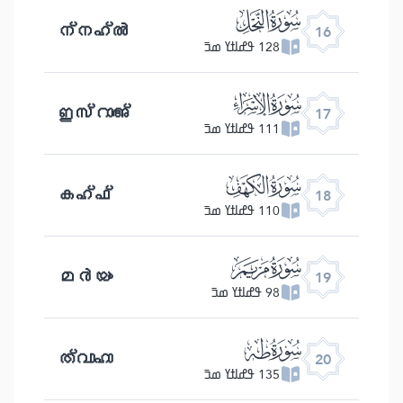
ﮜ
ന്നഹ്ൽ
16
128 ߟߝߊߙߌ ߘߏ߫
ﮝ
ഇസ്റാഅ്
17
111 ߟߝߊߙߌ ߘߏ߫
ﮞ
കഹ്ഫ്
18
110 ߟߝߊߙߌ ߘߏ߫
ﮟ
മർയം
19
98 ߟߝߊߙߌ ߘߏ߫
ﮠ
ത്വാഹാ
20
135 ߟߝߊߙߌ ߘߏ߫