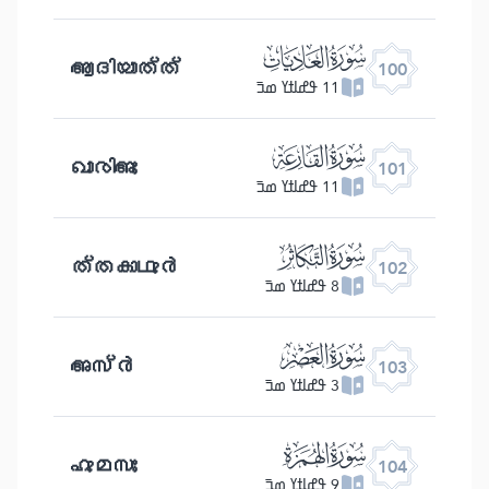
ﰑ
ആദിയാത്ത്
100
11 ߟߝߊߙߌ ߘߏ߫
ﰒ
ഖാരിഅഃ
101
11 ߟߝߊߙߌ ߘߏ߫
ﰓ
ത്തകാഥുർ
102
8 ߟߝߊߙߌ ߘߏ߫
ﰔ
അസ്ർ
103
3 ߟߝߊߙߌ ߘߏ߫
ﰕ
ഹുമസഃ
104
9 ߟߝߊߙߌ ߘߏ߫