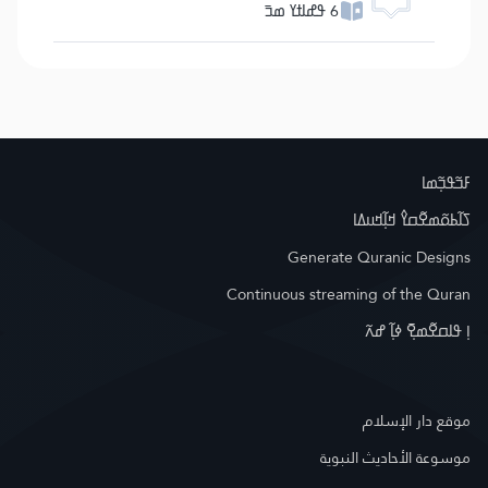
6 ߟߝߊߙߌ ߘߏ߫
ߓߏ߬ߟߏ߲߬ߘߊ
ߖߊ߬ߕߋ߬ߘߐ߬ߛߌ߮ ߞߊ߲߬ߞߎߡߊ
Generate Quranic Designs
Continuous streaming of the Quran
ߊ߲ ߟߊߛߐ߬ߘߐ߲߫ ߦߊ߲߬ ߝߍ߬
موقع دار الإسلام
موسوعة الأحاديث النبوية