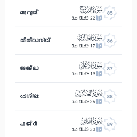
ﰂ
ബുറൂജ്
85
22 ߟߝߊߙߌ ߘߏ߫
ﰃ
ത്ത്വാരിഖ്
86
17 ߟߝߊߙߌ ߘߏ߫
ﰄ
അഅ്ലാ
87
19 ߟߝߊߙߌ ߘߏ߫
ﰅ
ഗാശിയഃ
88
26 ߟߝߊߙߌ ߘߏ߫
ﰆ
ഫജ്ർ
89
30 ߟߝߊߙߌ ߘߏ߫