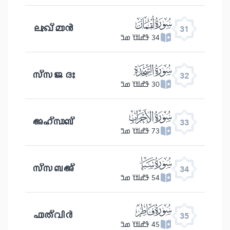
ﮫ
ലുഖ്മാൻ
31
34 ߟߝߊߙߌ ߘߏ߫
ﮬ
സ്സജദഃ
32
30 ߟߝߊߙߌ ߘߏ߫
ﮭ
അഹ്സാബ്
33
73 ߟߝߊߙߌ ߘߏ߫
ﮮ
സ്സബഅ്
34
54 ߟߝߊߙߌ ߘߏ߫
ﮯ
ഫാത്വിർ
35
45 ߟߝߊߙߌ ߘߏ߫