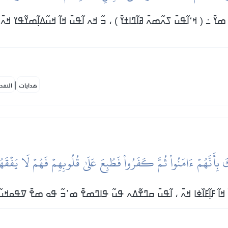
ߘߌ߫ ߸ ( ߞߵߊ߬ߟߎ߫ ߖߍ߬ߘߍ߫ ߥߊ߬ߣߊߙߌ߫ ) ، ߏ߬ ߞߍ ߊ߬ߟߎ߫ ߞߊ߬ ߞߎ߬ߡߊ߲߬ߘߌ߬ߟߌ ߞߍ߫ 
|
هدايات
النفح
َ بِأَنَّهُمۡ ءَامَنُواْ ثُمَّ كَفَرُواْ فَطُبِعَ عَلَىٰ قُلُوبِهِمۡ فَهُمۡ لَا يَفۡقَ
 ߓߊ߲߫ ߞߊ߬ ߓߊ߲߬ߓߊ߰ߦߊ ߞߍ߫ ، ߊ߬ߟߎ߫ ߛߣߐ߬ߡߍ ߟߎ߬ ߟߊߣߘߐ߫ ߘߴߏ߬ ߟߋ ߘߐ߫ ߜߟߋߞߎ߬