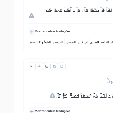
ߊߟߊ߫ ߟߊ߫ ߛߌߟߊ ߡߊ߬ ، ߤߊ߲߫ ߸ ߊ߬ߟߎ߬ ߞߍߕߊ ߟߎ߬
Mostrar outras traduções
التفاسير:
ات المكية
الطبري
ابن كثير
السعدي
المختصر
المُيسَّر
هُونَ
 ߸ ߊ߬ߟߎ߬ ߕߍ߫ ߝߏߦߌ߬ ߞߘߐ߫ ߟߐ߲߫ ߠߊ߫.
Mostrar outras traduções