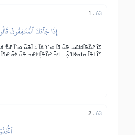
1
:
63
إِذَا جَآءَكَ ٱلۡمُنَٰفِقُونَ قَالُواْ
ߣߌ߫ ߝߌ߬ߟߊ߲߬ߞߊߝߏ ߟߎ߫ ߣߊ߬ ߘߴߌ ߡߊ߬ ߸ ߊ߬ߟߎ߬ ߘߴߊ߬ ߝߐ߫ ߞߏ
ߣߌ߫ ߊߟߊ߫ ߛߙߋߦߊߣߍ߲߫ ߸ ߞߏ߫ ߝߌ߬ߟߊ߲߬ߞߊߝߏ ߟߎ߬ ߦߋ߫ ߝߣߊ߬ 
2
:
63
ٱتَّخَذُو