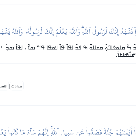
 نَشۡهَدُ إِنَّكَ لَرَسُولُ ٱللَّهِۗ وَٱللَّهُ يَعۡلَمُ إِنَّكَ لَرَسُولُهُۥ وَٱللَّهُ يَشۡه
߫ ߒ߬ ߛߙߋߦߊߣߍ߲߫ ߛߋߚߋ߫ ߒ ߞߏ߫ ߊߟߊ߫ ߟߊ߫ ߞߋߟߊ ߟߵߌ ߘߌ߫ ، ߊߟߊ߫ ߘߏ߲߬ ߞߵߊ߬ ߟ
ߝߎ߯ߝߊߕߌ߫.
|
هدايات
النفح
ٓاْ أَيۡمَٰنَهُمۡ جُنَّةٗ فَصَدُّواْ عَن سَبِيلِ ٱللَّهِۚ إِنَّهُمۡ سَآءَ مَا كَانُواْ يَع