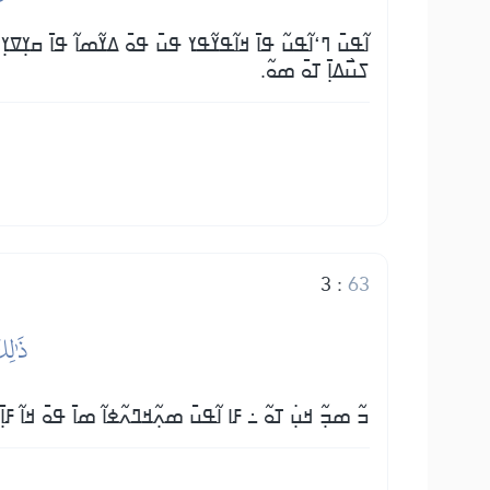
ߊ߬ߟߎ߫ ߣߵߊ߬ߟߎ߬ ߟߊ߫ ߞߊ߬ߟߌ߬ߟߌ ߟߎ߫ ߟߋ߫ ߡߌ߬ߘߊ߬ ߟߊ߫ ߛߌ߲ߜߌ߲ 
ߖߎ߯ߡߊ߲߫ ߠߋ߫ ߘߋ߬.
3
:
63
ذَٰلِك
ߏ߬ ߘߏ߲߬ ߞߎ߲߭ ߠߋ߬ ߸ ߓߊ ߊ߬ߟߎ߫ ߘߍ߲߬ߞߣߍ߬ߦߊ߬ ߘߊ߫ ߟߋ߫ ߞߊ߬