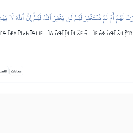
ۡتَ لَهُمۡ أَمۡ لَمۡ تَسۡتَغۡفِرۡ لَهُمۡ لَن يَغۡفِرَ ٱللَّهُ لَهُمۡۚ إِنَّ ٱللَّهَ لَا ي
ߣߌ߲߫ ߞߍ߫ ߊ߬ߟߎ߬ ߦߋ߫ ߓߊ߬ ߸ ߏ߬ ߓߍ߯ ߞߊ߫ ߞߊ߲߫ ߊ߬ߟߎ߫ ߡߊ߬ ߸ ߓߊ ߊߟߊ߫ ߕߍߣߊ߫ ߦߝߊ߬ ߟߴ
|
هدايات
النفح
نۡ عِندَ رَسُولِ ٱللَّهِ حَتَّىٰ يَنفَضُّواْۗ وَلِلَّهِ خَزَآئِنُ ٱلسَّمَٰوَٰتِ وَٱلۡ
ߡߊ߬ߓߐ߫ ߞߍ߫ ߊߟߊ߫ ߟߊ߫ ߞߋߟߊ ߓߘߊ߫ ߕߊ߯ߟߊ ߟߎ߬ ߦߋ߫ ߝߋߎ߫ ، ߝߏ߫ ߊ߬ߟߎ߬ ߓߊ߯ ߊ߬ ߡ