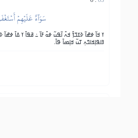
سَوَآءٌ عَلَيۡهِمۡ أَسۡتَغۡفَر
ߌ ߞߊ߬ ߦߝߊ߬ ߢߌߣߌ߲߫ ߞߍ߫ ߊ߬ߟߎ߬ ߦߋ߫ ߓߊ߬ ߸ ߥߟߊ߫ ߌ ߡߊ߫ ߦߝߊ߬ ߢߌ
ߔߊߟߊ߲ߞߊߣߍ߲ ߠߎ߬ ߞߊ߲ߘߊ߫ ߟߊ߫.
7
:
63
هُمُ ٱلَّذِينَ يَقُولُونَ لَا تُنفِقُواْ عَلَىٰ مَ
ߊ߬ߟߎ ߟߴߊ߬ ߝߐ߫ ߟߊ߫ ߢߐ߲߮ ߦߋ߫ ߛߐ߲߬ ߸ ߞߏ߫ ߊߟߎ߫ ߞߣߊ߫ ߖߘߍ߬