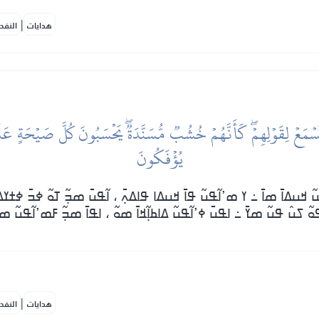
|
هدايات
النفح
يُؤۡفَكُونَ
߬ ߞߎߡߊ߫ ߘߊ߫ ߸ ߌ ߘߴߊ߬ߟߎ߬ ߟߊ߫ ߞߎߡߊ ߟߊߡߍ߲߫ ، ߊ߬ߟߎ߫ ߘߏ߲߬ ߠߋ߬ ߦߏ߫ ߦߙߌߡߐ߰
߬ ߖߎ߮ ߟߎ߬ ߘߌ߫ ߸ ߊߟߎ߫ ߦߴߊ߬ߟߎ߬ ߡߊߕߊ߲߬ߞߊ߫ ߘߋ߬ ، ߊߟߊ߫ ߘߏ߲߬ ߓߘߴߊ߬ߟߎ߬ ߘߊ߲
|
هدايات
النفح