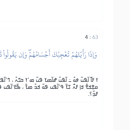
4
:
63
ߌ ߓߊ߯ ߊ߬ߟߎ߬ ߦߋ߫ ߸ ߊ߬ߟߎ߫ ߝߊ߬ߘߌ ߟߎ߬ ߘߴߌ ߤߣߍ߫ ، ߣߴߊ߬ߟߎ
ߛߐ߲ߞߐ߫ ߞߊ߲ ߓߍ߯ ߖߌ߰ ߟߴߊ߬ߟߎ ߟߋ߬ ߞߏ߫ ߘߌ߫ ، ߒ߬ߓߵߊ߬ߟߎ ߟߋ
ߓߏ߲߰؟.