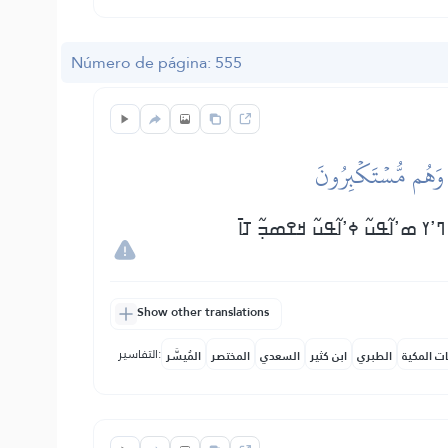
Número de página: 555
نَ وَهُم مُّسۡتَكۡبِرُونَ
 ߣߴߌ ߘߴߊ߬ߟߎ߬ ߦߴߊ߬ߟߎ߬ ߞߐߘߏ߲߬ ߠߊ߫
Show other translations
التفاسير:
ات المكية
الطبري
ابن كثير
السعدي
المختصر
المُيسَّر