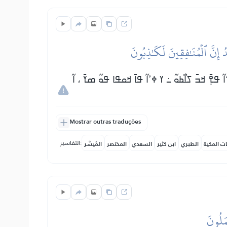
َدُ إِنَّ ٱلۡمُنَٰفِقِينَ لَكَٰذِبُونَ
ߐ߲߫ ߞߏ߫ ߖߊ߯ߕߋ߬ ߸ ߌ ߦߴߊ߬ ߟߊ߫ ߞߋߟߊ ߟߋ߬ ߘߌ߫ ، ߊ߬
Mostrar outras traduções
التفاسير:
ات المكية
الطبري
ابن كثير
السعدي
المختصر
المُيسَّر
ۡمَلُونَ