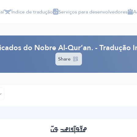
al
Índice de tradução
Serviços para desenvolvedores
A
ficados do Nobre Al-Qur’an. - Tradução I
Share
ߝߌ߬ߟߊ߲߬ߞߊߝߏ ߟߎ߬