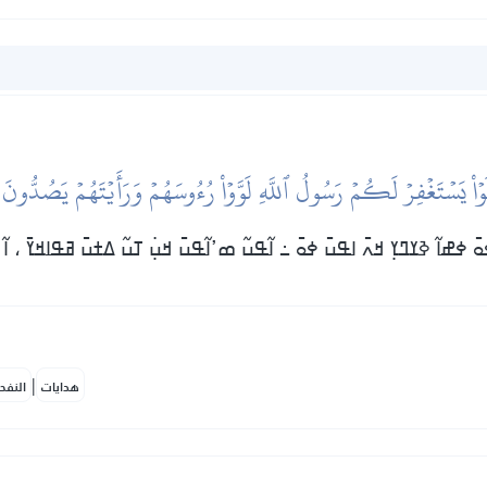
لَوۡاْ يَسۡتَغۡفِرۡ لَكُمۡ رَسُولُ ٱللَّهِ لَوَّوۡاْ رُءُوسَهُمۡ وَرَأَيۡتَهُمۡ يَصُدُّو
ߋ߫ ߦߝߊ߬ ߢߌߣߌ߲ ߞߍ߫ ߊߟߎ߫ ߦߋ߫ ߸ ߊ߬ߟߎ߬ ߘߴߊ߬ߟߎ߫ ߞߎ߲߭ ߠߎ߬ ߡߙߎ߫ ߥߟߊߞߌ߫ ، ߊ߬
|
هدايات
النفح