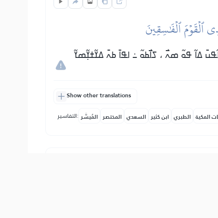
َهۡدِي ٱلۡقَوۡمَ ٱلۡفَٰسِقِينَ
ߊ߬ߟߎ߫ ߡߊ߬ ߟߋ߬ ߘߍ߯ ، ߖߊ߯ߕߋ߬ ߸ ߊߟߊ߫ ߕߍ߫ ߡߌ߬ߙߌ߲߬ߘߌ߬
Show other translations
التفاسير:
ات المكية
الطبري
ابن كثير
السعدي
المختصر
المُيسَّر
أَرۡضِ وَلَٰكِنَّ ٱلۡمُنَٰفِقِينَ لَا يَفۡقَهُونَ
ߊߥߙߍߥߙߍ߫ ߟߋ߬ ߖߐ߫ ، ߊߟߊ߫ ߘߏ߲߬ ߕߊ ߟߋ߬ ߛߊ߲ ߠߎ߬