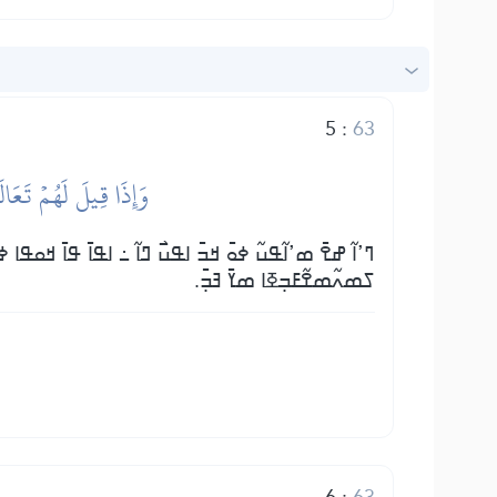
5
:
63
وَإِذَا قِيلَ لَهُمۡ تَعَا
ߣߴߊ߬ ߝߐ߫ ߘߴߊ߬ߟߎ߬ ߦߋ߫ ߞߏ߫ ߊߟߎ߯ ߣߊ߬ ߸ ߊߟߊ߫ ߟߊ߫ ߞߋߟߊ ߦ
ߖߘߍ߬ߘߐ߬ߓߏ߲ߧߊ ߘߌ߫ ߔߏ߲߫.
6
:
63