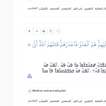
التفاسير:
ات المكية
الطبري
ابن كثير
السعدي
المختصر
المُيسَّر
۞ وَإِذَا رَأَيۡتَهُمۡ تُعۡجِبُكَ أَجۡسَامُهُمۡۖ وَإِن يَقُولُواْ تَسۡمَعۡ لِقَوۡلِهِمۡۖ كَأَنَّهُمۡ خُشُبٞ مُّسَنَّدَةٞۖ يَحۡسَبُونَ كُلَّ صَيۡحَةٍ عَلَيۡهِمۡۚ هُمُ ٱلۡعَدُوُّ فَٱحۡذَرۡهُمۡۚ قَٰتَلَهُمُ ٱللَّهُۖ أَنَّىٰ
ߣߍ߲߫ ߝߙߏ߬ߞߌ߬ߦߊ߬ ߕߌ߮ ߟߎ߫ ߟߋ߬ ، ߊ߬ߟߎ߬ ߦߋ߫
ߞߊ߫ ߥߍ߫߹ ، ߊ߬ߟߎ߬ ߦߋ߫ ߞߕߐߡߊߛߊ߬ߦߌ߬ ߟߊ߫ ߘߌ߬
Mostrar outras traduções
التفاسير:
ات المكية
الطبري
ابن كثير
السعدي
المختصر
المُيسَّر