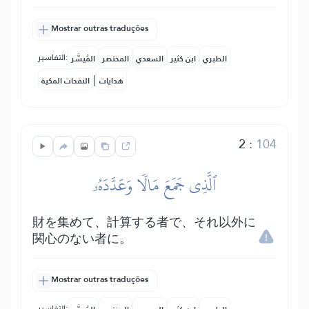
Mostrar outras traduções
التفاسير:
الطبري
ابن كثير
السعدي
المختصر
المُيسَّر
|
هدايات
النفحات المكية
2
:
104
ٱلَّذِي جَمَعَ مَالٗا وَعَدَّدَهُۥ
財を集めて、計算する者で、それ以外に
関心のない者に。
Mostrar outras traduções
التفاسير: