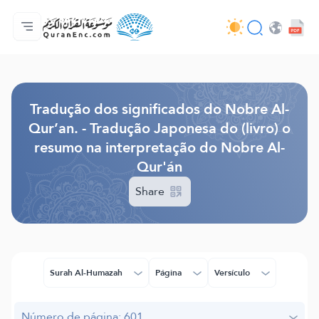
Página inicial
Índice de tradução
Audio
Serviços para desenvolvedores - API
Acerca do projeto
Contacta-nos
Idioma
Browse Old Version
Tradução dos significados do Nobre Al-
Qur’an. - Tradução Japonesa do (livro) o
resumo na interpretação do Nobre Al-
Qur'án
Share
Surah Al-Humazah
Página
Versículo
Número de página: 601