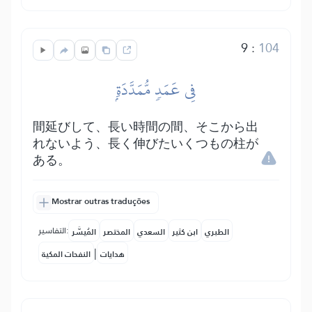
9
:
104
فِي عَمَدٖ مُّمَدَّدَةِۭ
間延びして、長い時間の間、そこから出
れないよう、長く伸びたいくつもの柱が
ある。
Mostrar outras traduções
التفاسير:
الطبري
ابن كثير
السعدي
المختصر
المُيسَّر
|
هدايات
النفحات المكية