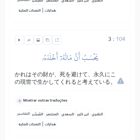
الطبري
ابن كثير
السعدي
المختصر
المُيسَّر
|
هدايات
النفحات المكية
3
:
104
يَحۡسَبُ أَنَّ مَالَهُۥٓ أَخۡلَدَهُۥ
かれはその財が、死を避けて、永久にこ
の現世で生かしてくれると考えている。
Mostrar outras traduções
التفاسير:
الطبري
ابن كثير
السعدي
المختصر
المُيسَّر
|
هدايات
النفحات المكية