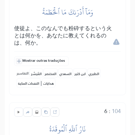
وَمَآ أَدۡرَىٰكَ مَا ٱلۡحُطَمَةُ
使徒よ、このなんでも粉砕するという火
とは何かを、あなたに教えてくれるの
は、何か。
Mostrar outras traduções
التفاسير:
الطبري
ابن كثير
السعدي
المختصر
المُيسَّر
|
هدايات
النفحات المكية
6
:
104
نَارُ ٱللَّهِ ٱلۡمُوقَدَةُ