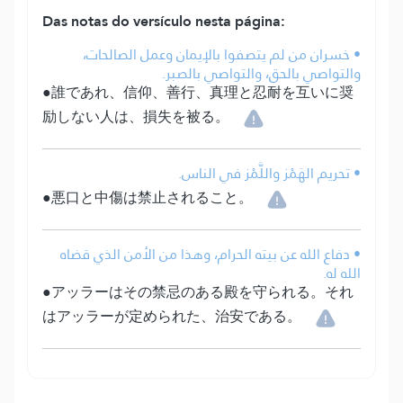
Das notas do versículo nesta página:
• خسران من لم يتصفوا بالإيمان وعمل الصالحات،
والتواصي بالحق، والتواصي بالصبر.
●誰であれ、信仰、善行、真理と忍耐を互いに奨
励しない人は、損失を被る。
• تحريم الهَمْز واللَّمْز في الناس.
●悪口と中傷は禁止されること。
• دفاع الله عن بيته الحرام، وهذا من الأمن الذي قضاه
الله له.
●アッラーはその禁忌のある殿を守られる。それ
はアッラーが定められた、治安である。