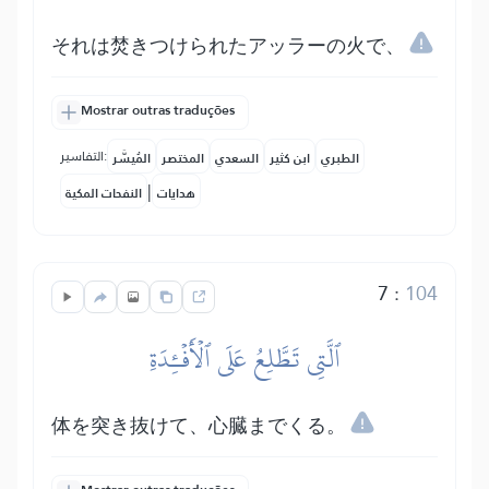
それは焚きつけられたアッラーの火で、
Mostrar outras traduções
التفاسير:
الطبري
ابن كثير
السعدي
المختصر
المُيسَّر
|
هدايات
النفحات المكية
7
:
104
ٱلَّتِي تَطَّلِعُ عَلَى ٱلۡأَفۡـِٔدَةِ
体を突き抜けて、心臓までくる。