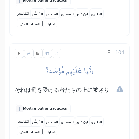
Mostrar outras traduções
التفاسير:
الطبري
ابن كثير
السعدي
المختصر
المُيسَّر
|
هدايات
النفحات المكية
8
:
104
إِنَّهَا عَلَيۡهِم مُّؤۡصَدَةٞ
それは罰を受ける者たちの上に被さり、
Mostrar outras traduções
التفاسير:
الطبري
ابن كثير
السعدي
المختصر
المُيسَّر
|
هدايات
النفحات المكية