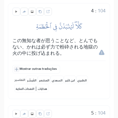
4
:
104
كَلَّاۖ لَيُنۢبَذَنَّ فِي ٱلۡحُطَمَةِ
この無知な者が思うことなど、とんでも
ない、かれは必ず力で粉砕される地獄の
火の中に投げ込まれる。
Mostrar outras traduções
التفاسير:
الطبري
ابن كثير
السعدي
المختصر
المُيسَّر
|
هدايات
النفحات المكية
5
:
104