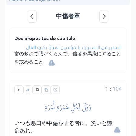
中傷者章
Dos propósitos do capítulo:
التحذير من الاستهزاء بالمؤمنين اغترارًا بكثرة المال.
富の多さで眼がくらんで、信者を馬鹿にすること
を戒めること
1
:
104
وَيۡلٞ لِّكُلِّ هُمَزَةٖ لُّمَزَةٍ
いつも悪口や中傷をする者に、災いと懲
罰あれ。