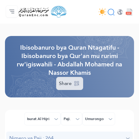
Ahabanza.
Ishakiro ry'ibisobanuro
Audio
Serivisi z'abakora amavugurura. - API
Ibijyanye n'umushinga.
Twandikire.
Ururimi.
Browse Old Version
Ibisobanuro bya Quran Ntagatifu -
Ibisobanuro bya Qur'an mu rurimi
rw'igiswahili - Abdallah Mohamed na
Nassor Khamis
Share
Isurat Al Hijri
Paji.
Umurongo
Nimero ya Paji.: 264