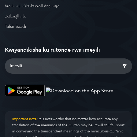
موسوعة المصطلحات الإسلامية
بيان الإسلام
Tafsir Saadi
Kwiyandikisha ku rutonde rwa imeyili
Important note:
It is noteworthy that no matter how accurate any
translation of the meanings of the Qur’an may be, it will still fall short
in conveying the transcendent meanings of the miraculous Qur’anic