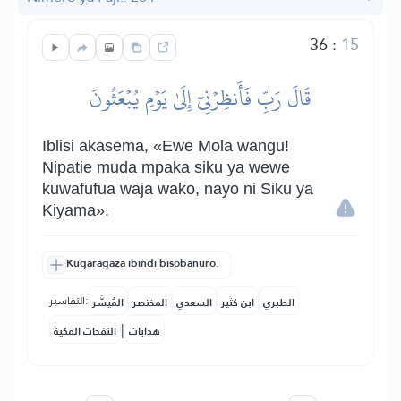
36
:
15
قَالَ رَبِّ فَأَنظِرۡنِيٓ إِلَىٰ يَوۡمِ يُبۡعَثُونَ
Iblisi akasema, «Ewe Mola wangu!
Nipatie muda mpaka siku ya wewe
kuwafufua waja wako, nayo ni Siku ya
Kiyama».
Kugaragaza ibindi bisobanuro.
التفاسير:
الطبري
ابن كثير
السعدي
المختصر
المُيسَّر
|
هدايات
النفحات المكية