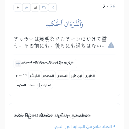
2
:
36
وَٱلۡقُرۡءَانِ ٱلۡحَكِيمِ
アッラーは英明なクルアーンにかけて誓
う。その前にも、後ろにも過ちはない。
වෙනත් පරිවර්තන පිටපත් දිග හැරුම
التفاسير:
الطبري
ابن كثير
السعدي
المختصر
المُيسَّر
|
هدايات
النفحات المكية
මෙ⁣ම පිටුවේ තිබෙන වැකිවල ප්‍රයෝජන:
• العناد مانع من الهداية إلى الحق.