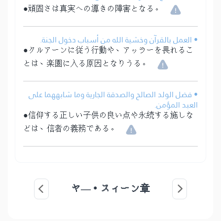
●頑固さは真実への導きの障害となる。
• العمل بالقرآن وخشية الله من أسباب دخول الجنة.
●クルアーンに従う行動や、アッラーを畏れるこ
とは、楽園に入る原因となりうる。
• فضل الولد الصالح والصدقة الجارية وما شابههما على
العبد المؤمن.
●信仰する正しい子供の良い点や永続する施しな
どは、信者の義務である。
ヤ―・スィーン章