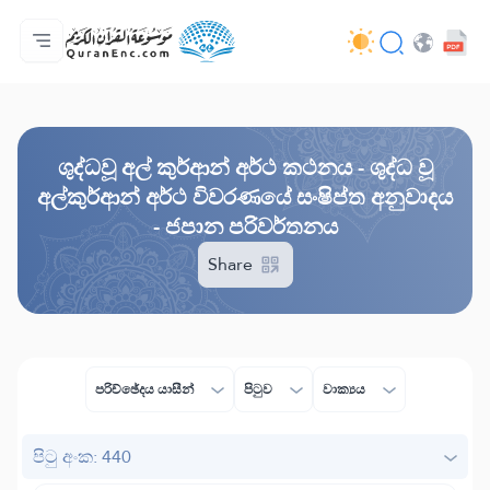
මුල් පිටුව
පරිවර්තන පටුන
Audio
සංවර්ධක සේවා - API
ව්‍යාපෘතිය ගැන
අප අමතන්න
භාෂාව
Browse Old Version
ශුද්ධවූ අල් කුර්ආන් අර්ථ කථනය - ශුද්ධ වූ
අල්කුර්ආන් අර්ථ විවරණයේ සංෂිප්ත අනුවාදය
- ජපාන පරිවර්තනය
Share
පරිච්ඡේදය යාසීන්
පිටුව
වාක්‍යය
පිටු අංක: 440