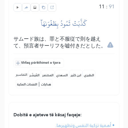
11
:
91
كَذَّبَتۡ ثَمُودُ بِطَغۡوَىٰهَآ
サムード族は、罪と不服従で則を越え
て、預言者サーリフを嘘付きだとした。
Shfaq përkthimet e tjera
التفاسير:
الطبري
ابن كثير
السعدي
المختصر
المُيسَّر
|
هدايات
النفحات المكية
Dobitë e ajeteve të kësaj faqeje:
• أهمية تزكية النفس وتطهيرها.