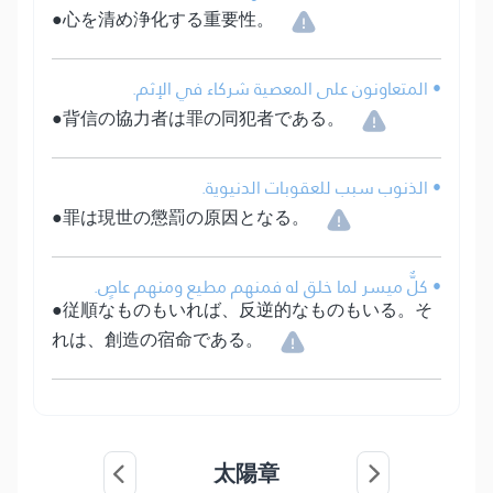
●心を清め浄化する重要性。
• المتعاونون على المعصية شركاء في الإثم.
●背信の協力者は罪の同犯者である。
• الذنوب سبب للعقوبات الدنيوية.
●罪は現世の懲罰の原因となる。
• كلٌّ ميسر لما خلق له فمنهم مطيع ومنهم عاصٍ.
●従順なものもいれば、反逆的なものもいる。そ
れは、創造の宿命である。
太陽章