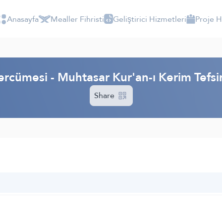
Anasayfa
Mealler Fihristi
Geliştirici Hizmetleri
Proje 
ercümesi - Muhtasar Kur'an-ı Kerim Tefs
Share