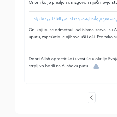
Onom ko je prisiljen da izgovori riječi nevjers
•  وسمعهم وأبصارهم، وجعلوا من الغافلين عما يراد
Oni koji su se odmetnuli od islama izazvali su A
uputu, zapečatio je njihove uši i oči. Eto tako
Dobri Allah oprostit će i uvest će u okrilje Svo
strpljivo borili na Allahovu putu.