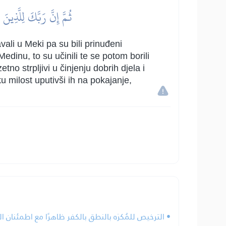
ثُمَّ إِنَّ رَبَّكَ لِلَّذِين
vali u Meki pa su bili prinuđeni
Medinu, to su učinili te se potom borili
tno strpljivi u činjenju dobrih djela i
u milost uputivši ih na pokajanje,
الترخيص للمُكرَه بالنطق بالكفر ظاهرًا مع اطمئنان الق.