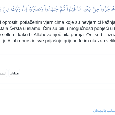
َ هَاجَرُواْ مِنۢ بَعۡدِ مَا فُتِنُواْ ثُمَّ جَٰهَدُواْ وَصَبَرُوٓاْ إِنَّ رَبَّكَ مِنۢ 
 oprostiti potlačenim vjernicima koje su nevjernici kažnja
ostala čvrsta u islamu. Čim su bili u mogućnosti pobjeći u 
sellem, kako bi Allahova riječ bila gornja. Oni su bili izuze
e Allah oprostio sve prijašnje grijehe te im ukazao velik
|
هدايات
النفح
• لب بالإيمان