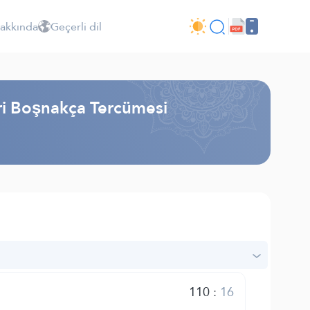
Hakkında
Geçerli dil
iri Boşnakça Tercümesi
110
:
16