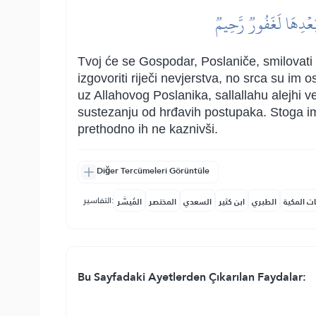
بَعۡدِهَا لَغَفُورٞ رَّحِيمٞ
Tvoj će se Gospodar, Poslaniče, smilovati i
izgovoriti riječi nevjerstva, no srca su im 
uz Allahovog Poslanika, sallallahu alejhi ve 
sustezanju od hrđavih postupaka. Stoga im j
prethodno ih ne kaznivši.
Diğer Tercümeleri Görüntüle
التفاسير:
ات المكية
الطبري
ابن كثير
السعدي
المختصر
المُيسَّر
Bu Sayfadaki Ayetlerden Çıkarılan Faydalar: