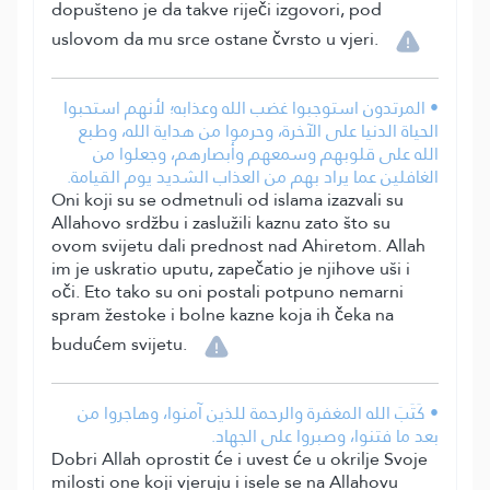
dopušteno je da takve riječi izgovori, pod
uslovom da mu srce ostane čvrsto u vjeri.
• المرتدون استوجبوا غضب الله وعذابه؛ لأنهم استحبوا
الحياة الدنيا على الآخرة، وحرموا من هداية الله، وطبع
الله على قلوبهم وسمعهم وأبصارهم، وجعلوا من
الغافلين عما يراد بهم من العذاب الشديد يوم القيامة.
Oni koji su se odmetnuli od islama izazvali su
Allahovo srdžbu i zaslužili kaznu zato što su
ovom svijetu dali prednost nad Ahiretom. Allah
im je uskratio uputu, zapečatio je njihove uši i
oči. Eto tako su oni postali potpuno nemarni
spram žestoke i bolne kazne koja ih čeka na
budućem svijetu.
• كَتَبَ الله المغفرة والرحمة للذين آمنوا، وهاجروا من
بعد ما فتنوا، وصبروا على الجهاد.
Dobri Allah oprostit će i uvest će u okrilje Svoje
milosti one koji vjeruju i isele se na Allahovu