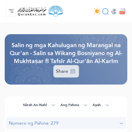
Ang Pangunahin
Indise ng mga Salin
Audio
Mga Serbisyo ng mga Developer - API
Tungkol
makipag-ugnayan sa amin
Ang Wika
Browse Old Version
Salin ng mga Kahulugan ng Marangal na
Qur'an - Salin sa Wikang Bosniyano ng Al-
Mukhtaṣar fī Tafsīr Al-Qur'ān Al-Karīm
Share
Sūrah An-Nahl
Ang Pahina
Ayah
Numero ng Pahina: 279