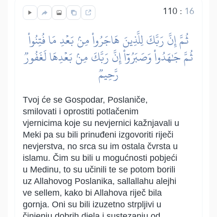
110
:
16
ثُمَّ إِنَّ رَبَّكَ لِلَّذِينَ هَاجَرُواْ مِنۢ بَعۡدِ مَا فُتِنُواْ
ثُمَّ جَٰهَدُواْ وَصَبَرُوٓاْ إِنَّ رَبَّكَ مِنۢ بَعۡدِهَا لَغَفُورٞ
رَّحِيمٞ
Tvoj će se Gospodar, Poslaniče,
smilovati i oprostiti potlačenim
vjernicima koje su nevjernici kažnjavali u
Meki pa su bili prinuđeni izgovoriti riječi
nevjerstva, no srca su im ostala čvrsta u
islamu. Čim su bili u mogućnosti pobjeći
u Medinu, to su učinili te se potom borili
uz Allahovog Poslanika, sallallahu alejhi
ve sellem, kako bi Allahova riječ bila
gornja. Oni su bili izuzetno strpljivi u
činjenju dobrih djela i sustezanju od