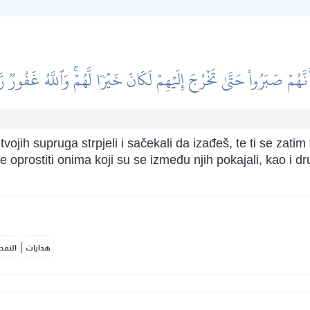
َنَّهُمۡ صَبَرُواْ حَتَّىٰ تَخۡرُجَ إِلَيۡهِمۡ لَكَانَ خَيۡرٗا لَّهُمۡۚ وَٱللَّهُ غَفُورٞ ر
ojih supruga strpjeli i sačekali da izađeš, te ti se zatim ti
e oprostiti onima koji su se između njih pokajali, kao i dr
|
هدايات
النفح