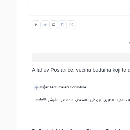
Allahov Poslaniče, većina beduina koji te 
Diğer Tercümeleri Görüntüle
التفاسير:
ات المكية
الطبري
ابن كثير
السعدي
المختصر
المُيسَّر