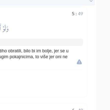
5
:
49
وَلَوۡ أ
ho obratili, bilo bi im bolje, jer se u
ugim pokajnicima, to više jer oni ne