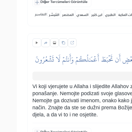
Diğer Tercümeleri Görüntüle
التفاسير:
ات المكية
الطبري
ابن كثير
السعدي
المختصر
المُيسَّر
لِبَعۡضٍ أَن تَحۡبَطَ أَعۡمَٰلُكُمۡ وَأَنتُمۡ لَا تَشۡعُرُونَ
Vi koji vjerujete u Allaha i slijedite Allah
ponašanje. Nemojte podizati svoje glasove
Nemojte ga dozivati imenom, onako kako jedn
način. Znajte da ste se dužni prema Božije
djela, a da vi to i ne osjetite.