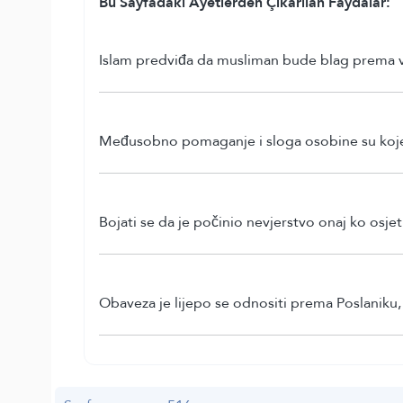
Bu Sayfadaki Ayetlerden Çıkarılan Faydalar:
Islam predviđa da musliman bude blag prema vje
Međusobno pomaganje i sloga osobine su koje 
Bojati se da je počinio nevjerstvo onaj ko osje
Obaveza je lijepo se odnositi prema Poslaniku, 