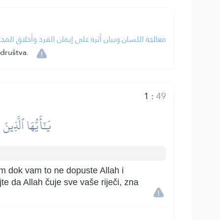
معالجة اللسان وبيان أثره على إيمان الفرد وأخلاق الم.
 društva.
1
:
49
يَٰٓأَيُّهَا ٱلَّذِينَ
erom dok vam to ne dopuste Allah i
te da Allah čuje sve vaše riječi, zna