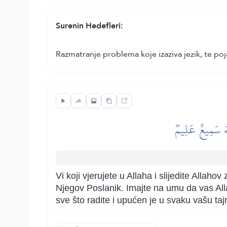
Surenin Hedefleri:
Razmatranje problema koje izaziva jezik, te po
لَّهَ سَمِيعٌ عَلِيمٞ
Vi koji vjerujete u Allaha i slijedite Allah
Njegov Poslanik. Imajte na umu da vas Allah
sve što radite i upućen je u svaku vašu ta