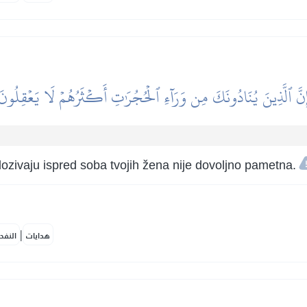
ِنَّ ٱلَّذِينَ يُنَادُونَكَ مِن وَرَآءِ ٱلۡحُجُرَٰتِ أَكۡثَرُهُمۡ لَا يَعۡقِلُونَ
dozivaju ispred soba tvojih žena nije dovoljno pametna.
|
هدايات
النفح