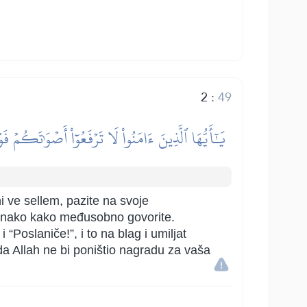
2
:
49
يَٰٓأَيُّهَا ٱلَّذِينَ ءَامَنُواْ لَا تَرۡفَعُوٓاْ أَصۡوَٰتَكُ
hi ve sellem, pazite na svoje
, onako kako međusobno govorite.
Poslaniče!”, i to na blag i umiljat
 da Allah ne bi poništio nagradu za vaša