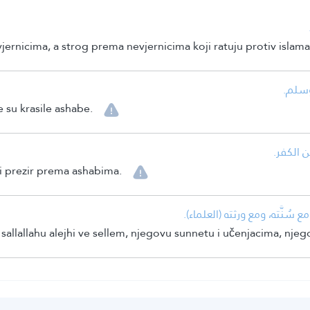
rnicima, a strog prema nevjernicima koji ratuju protiv islama
• سلم
su krasile ashabe.
• الكفر
ti prezir prema ashabima.
• ُنَّته، ومع ورثته (العلماء
sallallahu alejhi ve sellem, njegovu sunnetu i učenjacima, nje