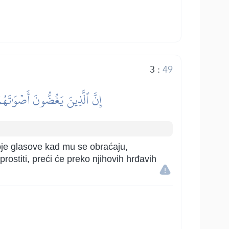
3
:
49
إِنَّ ٱلَّذِينَ يَغُضُّونَ أَصۡوَٰتَهُم
svoje glasove kad mu se obraćaju,
prostiti, preći će preko njihovih hrđavih