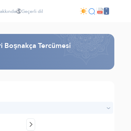
Hakkında
Geçerli dil
iri Boşnakça Tercümesi