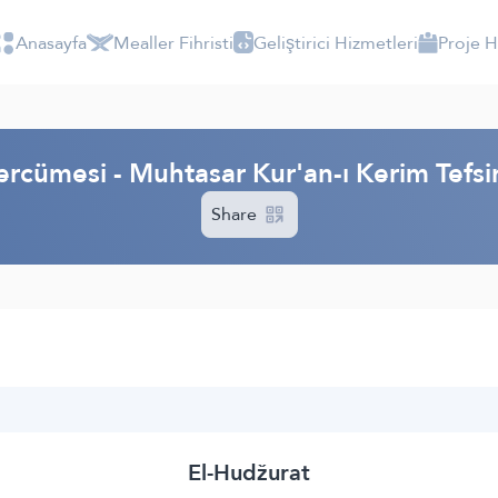
Anasayfa
Mealler Fihristi
Geliştirici Hizmetleri
Proje 
ercümesi - Muhtasar Kur'an-ı Kerim Tefs
Share
El-Hudžurat