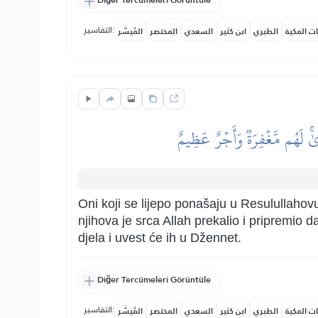
Diğer Tercümeleri Görüntüle
التفاسير:
ات المكية
الطبري
ابن كثير
السعدي
المختصر
المُيسَّر
ىٰۚ لَهُم مَّغۡفِرَةٞ وَأَجۡرٌ عَظِيمٌ
Oni koji se lijepo ponašaju u Resulullahovu
njihova je srca Allah prekalio i pripremio d
djela i uvest će ih u Džennet.
Diğer Tercümeleri Görüntüle
التفاسير:
ات المكية
الطبري
ابن كثير
السعدي
المختصر
المُيسَّر