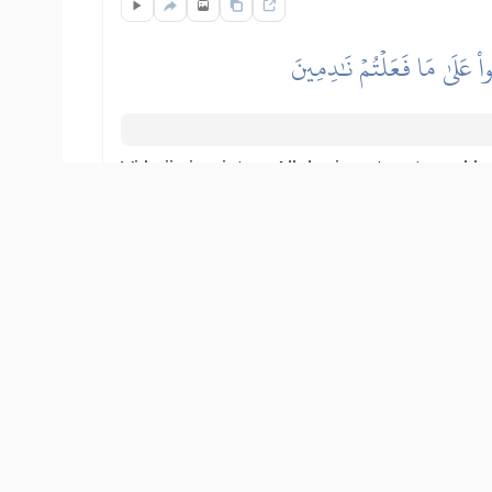
ُواْ عَلَىٰ مَا فَعَلۡتُمۡ نَٰدِمِينَ
Vi koji vjerujete u Allaha i postupate u 
provjerite je i pomno utvrdite; nemojte mu
pa da se, pošto utvrdite da je ta vijest bil
Show other translations
التفاسير:
ات المكية
الطبري
ابن كثير
السعدي
المختصر
المُيسَّر