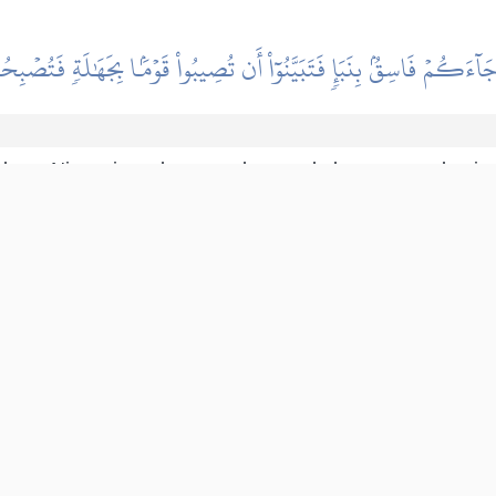
 جَآءَكُمۡ فَاسِقُۢ بِنَبَإٖ فَتَبَيَّنُوٓاْ أَن تُصِيبُواْ قَوۡمَۢا بِجَهَٰلَةٖ فَتُصۡبِح
skladu sa Njegovim zakonom, ako vam kakav nepouzdan i n
 odmah povjerovati! Nemojte sebi dozvoliti da zbog pogreš
a lažna, kajete zbog onog što uradiste!
|
هدايات
النفح