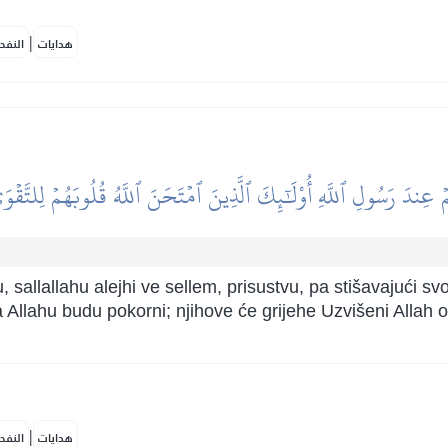
|
هدايات
النفح
ۡ عِندَ رَسُولِ ٱللَّهِ أُوْلَٰٓئِكَ ٱلَّذِينَ ٱمۡتَحَنَ ٱللَّهُ قُلُوبَهُمۡ لِلتَّقۡوَ
, sallallahu alejhi ve sellem, prisustvu, pa stišavajući 
a Allahu budu pokorni; njihove će grijehe Uzvišeni Allah o
|
هدايات
النفح