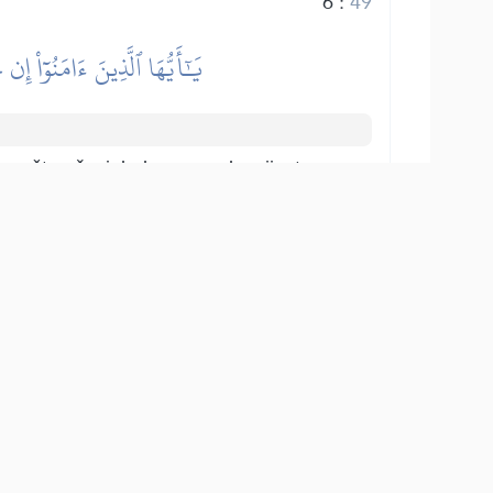
6
:
49
يَٰٓأَيُّهَا ٱلَّذِينَ ءَامَنُوٓاْ إِن
epošten čovjek donese neku vijest,
ne vijesti učinite zlo nevinu čovjeku,
7
:
49