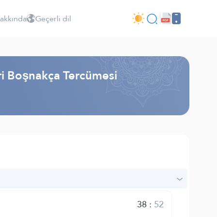
Hakkında
Geçerli dil
iri Boşnakça Tercümesi
38
:
52