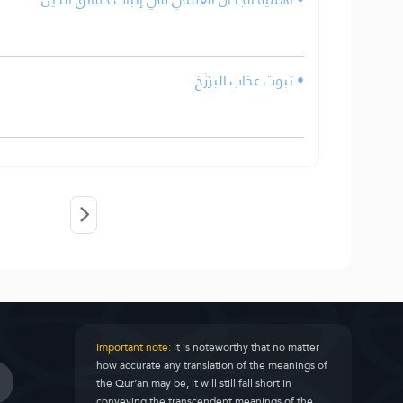
• ثبوت عذاب البَرْزَخ.
Important note:
It is noteworthy that no matter
how accurate any translation of the meanings of
the Qur’an may be, it will still fall short in
conveying the transcendent meanings of the