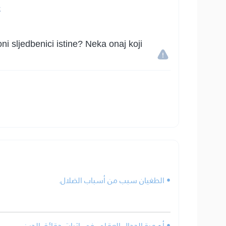
أ
i sljedbenici istine? Neka onaj koji
• الطغيان سبب من أسباب الضلال.
• أهمية الجدال العقلي في إثبات حقائق الدين.