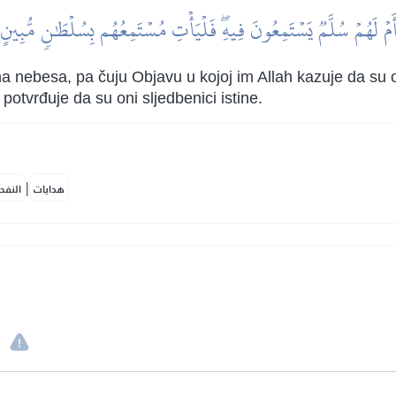
َمۡ لَهُمۡ سُلَّمٞ يَسۡتَمِعُونَ فِيهِۖ فَلۡيَأۡتِ مُسۡتَمِعُهُم بِسُلۡطَٰنٖ مُّبِينٍ
a nebesa, pa čuju Objavu u kojoj im Allah kazuje da su on
otvrđuje da su oni sljedbenici istine.
|
هدايات
النفح