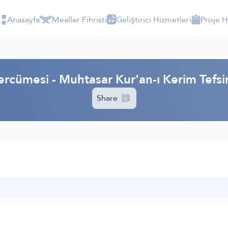
Anasayfa
Mealler Fihristi
Geliştirici Hizmetleri
Proje 
ercümesi - Muhtasar Kur'an-ı Kerim Tefs
Share