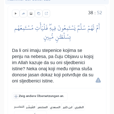
38
:
52
أَمۡ لَهُمۡ سُلَّمٞ يَسۡتَمِعُونَ فِيهِۖ فَلۡيَأۡتِ مُسۡتَمِعُهُم
بِسُلۡطَٰنٖ مُّبِينٍ
Da li oni imaju stepenice kojima se
penju na nebesa, pa čuju Objavu u kojoj
im Allah kazuje da su oni sljedbenici
istine? Neka onaj koji među njima sluša
donose jasan dokaz koji potvrđuje da su
oni sljedbenici istine.
Zeig andere Übersetzungen an.
التفاسير:
الطبري
ابن كثير
السعدي
المختصر
المُيسَّر