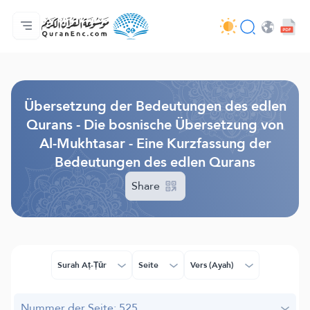
Hauptseite
Inhaltsverzeichnis der Übersetzungen
Audio
Service der Entwickler - API
Über das Projekt
Kontakt
Sprache
Browse Old Version
Übersetzung der Bedeutungen des edlen
Qurans - Die bosnische Übersetzung von
Al-Mukhtasar - Eine Kurzfassung der
Bedeutungen des edlen Qurans
Share
Surah Aṭ-Ṭūr
Seite
Vers (Ayah)
Nummer der Seite: 525