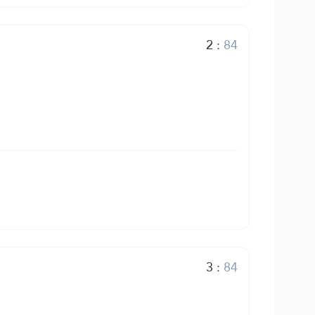
2
:
84
3
:
84