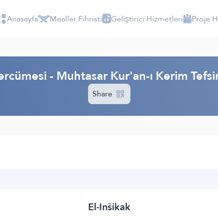
Anasayfa
Mealler Fihristi
Geliştirici Hizmetleri
Proje 
ercümesi - Muhtasar Kur'an-ı Kerim Tefs
Share
El-Inšikak