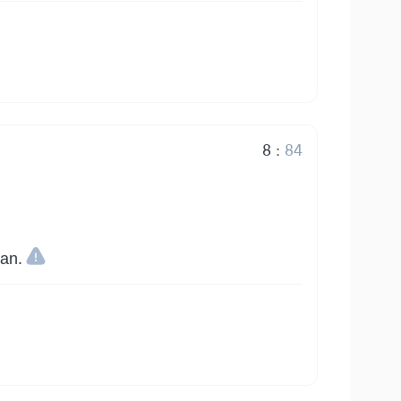
8
:
84
san.