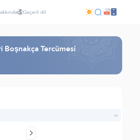
Hakkında
Geçerli dil
iri Boşnakça Tercümesi