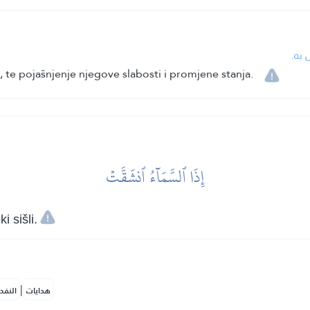
ل به
 te pojašnjenje njegove slabosti i promjene stanja.
إِذَا ٱلسَّمَآءُ ٱنشَقَّتۡ
 sišli.
|
هدايات
النفح