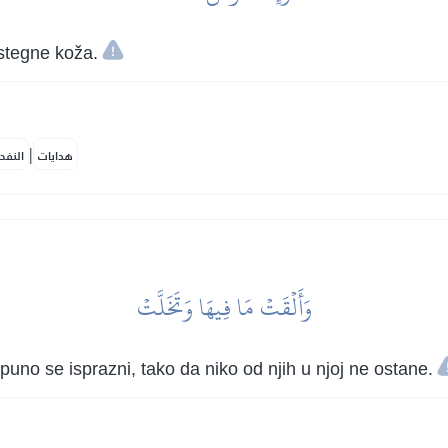
astegne koža.
|
هدايات
النفح
وَأَلۡقَتۡ مَا فِيهَا وَتَخَلَّتۡ
potpuno se isprazni, tako da niko od njih u njoj ne ostane.