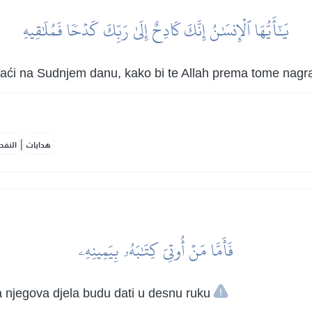
يَٰٓأَيُّهَا ٱلۡإِنسَٰنُ إِنَّكَ كَادِحٌ إِلَىٰ رَبِّكَ كَدۡحٗا فَمُلَٰقِيهِ
ćeš naći na Sudnjem danu, kako bi te Allah prema tome nagra
|
هدايات
النفح
فَأَمَّا مَنۡ أُوتِيَ كِتَٰبَهُۥ بِيَمِينِهِۦ
 njegova djela budu dati u desnu ruku