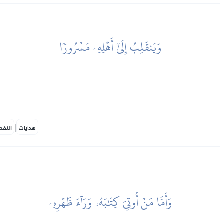
وَيَنقَلِبُ إِلَىٰٓ أَهۡلِهِۦ مَسۡرُورٗا
|
هدايات
النفح
وَأَمَّا مَنۡ أُوتِيَ كِتَٰبَهُۥ وَرَآءَ ظَهۡرِهِۦ