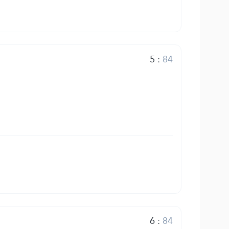
5
:
84
6
:
84