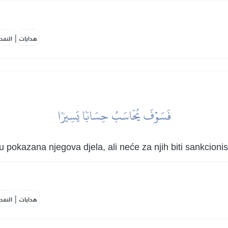
|
هدايات
النفح
فَسَوۡفَ يُحَاسَبُ حِسَابٗا يَسِيرٗا
u pokazana njegova djela, ali neće za njih biti sankcioni
|
هدايات
النفح