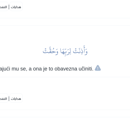
|
هدايات
النفح
وَأَذِنَتۡ لِرَبِّهَا وَحُقَّتۡ
ući mu se, a ona je to obavezna učiniti.
|
هدايات
النفح