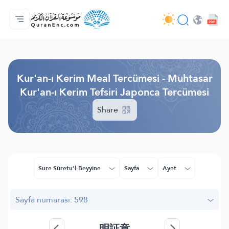
Anasayfa
Mealler Fihristi
Audio
Geliştirici Hizmetleri - API
Proje Hakkında
Biz bilen hab
Geçerli dil
Browse Old Version
Kur'an-ı Kerim Meal Tercümesi - Muhtasar
Kur'an-ı Kerim Tefsiri Japonca Tercümesi
Share
Sure Sûretu'l-Beyyine
Sayfa
Ayet
Sayfa numarası: 598
明証章