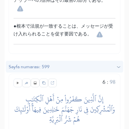
アッラーへの信仰はその最善の部分である。
●根本で法規が一致することは、メッセージが受
け入れられることを促す要因である。
Sayfa numarası: 599
6
:
98
إِنَّ ٱلَّذِينَ كَفَرُواْ مِنۡ أَهۡلِ ٱلۡكِتَٰبِ
وَٱلۡمُشۡرِكِينَ فِي نَارِ جَهَنَّمَ خَٰلِدِينَ فِيهَآۚ أُوْلَٰٓئِكَ
هُمۡ شَرُّ ٱلۡبَرِيَّةِ