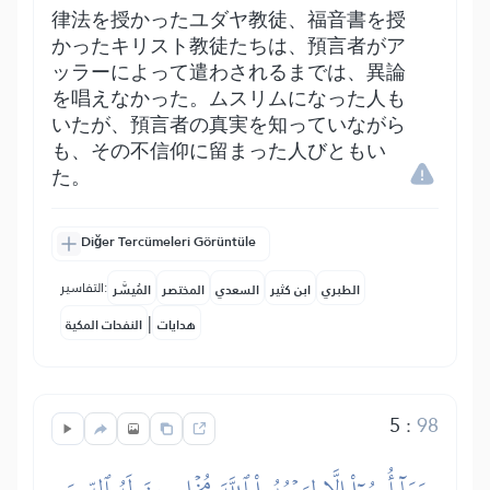
律法を授かったユダヤ教徒、福音書を授
かったキリスト教徒たちは、預言者がア
ッラーによって遣わされるまでは、異論
を唱えなかった。ムスリムになった人も
いたが、預言者の真実を知っていながら
も、その不信仰に留まった人びともい
た。
Diğer Tercümeleri Görüntüle
التفاسير:
الطبري
ابن كثير
السعدي
المختصر
المُيسَّر
|
هدايات
النفحات المكية
5
:
98