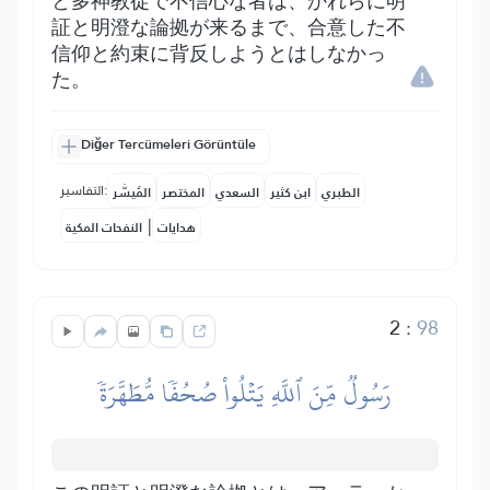
と多神教徒で不信心な者は、かれらに明
証と明澄な論拠が来るまで、合意した不
信仰と約束に背反しようとはしなかっ
た。
Diğer Tercümeleri Görüntüle
التفاسير:
الطبري
ابن كثير
السعدي
المختصر
المُيسَّر
|
هدايات
النفحات المكية
2
:
98
رَسُولٞ مِّنَ ٱللَّهِ يَتۡلُواْ صُحُفٗا مُّطَهَّرَةٗ