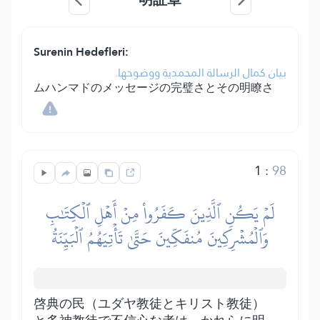
Surenin Hedefleri:
بيان كمال الرسالة المحمدية ووضوحها.
ムハンマドのメッセージの完璧さとその明瞭さ
1
:
98
لَمۡ يَكُنِ ٱلَّذِينَ كَفَرُواْ مِنۡ أَهۡلِ ٱلۡكِتَٰبِ
وَٱلۡمُشۡرِكِينَ مُنفَكِّينَ حَتَّىٰ تَأۡتِيَهُمُ ٱلۡبَيِّنَةُ
啓典の民（ユダヤ教徒とキリスト教徒）