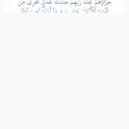
جَزَآؤُهُمۡ عِندَ رَبِّهِمۡ جَنَّٰتُ عَدۡنٖ تَجۡرِي مِن
تَحۡتِهَا ٱلۡأَنۡهَٰرُ خَٰلِدِينَ فِيهَآ أَبَدٗاۖ رَّضِيَ ٱللَّهُ
عَنۡهُمۡ وَرَضُواْ عَنۡهُۚ ذَٰلِكَ لِمَنۡ خَشِيَ رَبَّهُۥ
かれらへの主（アッラー）からの報奨
は、樹木と宮殿があり川が下を流れる楽
園で、そこに永遠に住む。アッラーはか
れらの信仰と服従に満悦され、かれらも
恩寵に喜悦している。これらは主を畏れ
る者に対するもので、その命令に従い、
禁止されたものは控えるのだ。
Show other translations
التفاسير:
الطبري
ابن كثير
السعدي
المختصر
المُيسَّر
|
هدايات
النفحات المكية