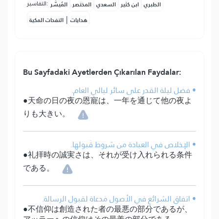
التفاسير:
الطبري
ابن كثير
السعدي
المختصر
المُيسَّر
|
هدايات
النفحات المكية
Bu Sayfadaki Ayetlerden Çıkarılan Faydalar:
• فضل ليلة القدر على سائر ليالي العام.
●天命の日の夜の恩寵は、一年を通じて他の夜よ
りも大きい。
• الإخلاص في العبادة من شروط قَبولها.
●礼拝時の誠実さは、それが受け入れられる条件
である。
• اتفاق الشرائع في الأصول مَدعاة لقبول الرسالة.
●不信仰は創造された者の最悪の部分であるが、