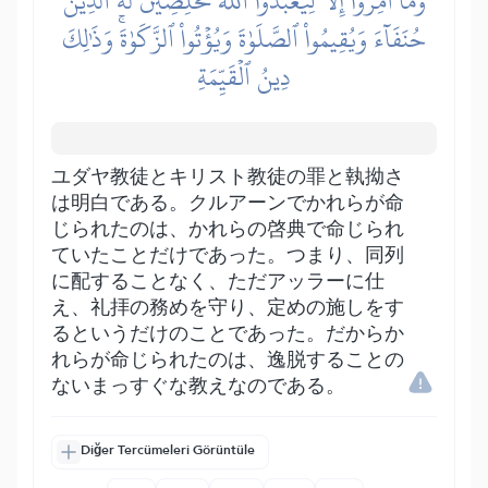
وَمَآ أُمِرُوٓاْ إِلَّا لِيَعۡبُدُواْ ٱللَّهَ مُخۡلِصِينَ لَهُ ٱلدِّينَ
حُنَفَآءَ وَيُقِيمُواْ ٱلصَّلَوٰةَ وَيُؤۡتُواْ ٱلزَّكَوٰةَۚ وَذَٰلِكَ
دِينُ ٱلۡقَيِّمَةِ
ユダヤ教徒とキリスト教徒の罪と執拗さ
は明白である。クルアーンでかれらが命
じられたのは、かれらの啓典で命じられ
ていたことだけであった。つまり、同列
に配することなく、ただアッラーに仕
え、礼拝の務めを守り、定めの施しをす
るというだけのことであった。だからか
れらが命じられたのは、逸脱することの
ないまっすぐな教えなのである。
Diğer Tercümeleri Görüntüle