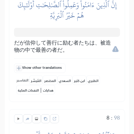
إِنَّ ٱلَّذِينَ ءَامَنُواْ وَعَمِلُواْ ٱلصَّٰلِحَٰتِ أُوْلَٰٓئِكَ
هُمۡ خَيۡرُ ٱلۡبَرِيَّةِ
だが信仰して善行に励む者たちは、被造
物の中で最善の者だ。
Show other translations
التفاسير:
الطبري
ابن كثير
السعدي
المختصر
المُيسَّر
|
هدايات
النفحات المكية
8
:
98