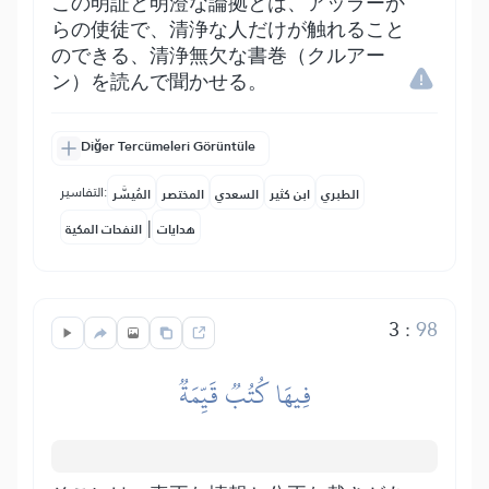
この明証と明澄な論拠とは、アッラーか
らの使徒で、清浄な人だけが触れること
のできる、清浄無欠な書巻（クルアー
ン）を読んで聞かせる。
Diğer Tercümeleri Görüntüle
التفاسير:
الطبري
ابن كثير
السعدي
المختصر
المُيسَّر
|
هدايات
النفحات المكية
3
:
98
فِيهَا كُتُبٞ قَيِّمَةٞ