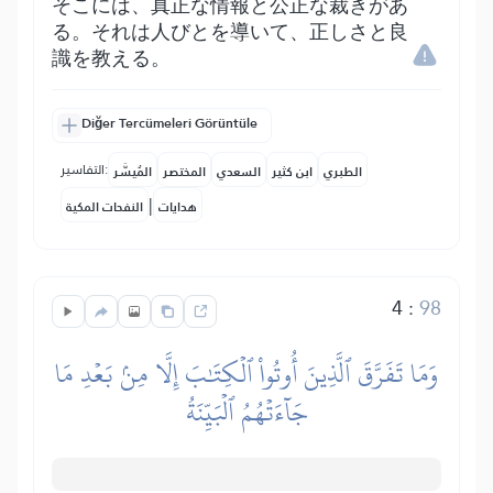
そこには、真正な情報と公正な裁きがあ
る。それは人びとを導いて、正しさと良
識を教える。
Diğer Tercümeleri Görüntüle
التفاسير:
الطبري
ابن كثير
السعدي
المختصر
المُيسَّر
|
هدايات
النفحات المكية
4
:
98
وَمَا تَفَرَّقَ ٱلَّذِينَ أُوتُواْ ٱلۡكِتَٰبَ إِلَّا مِنۢ بَعۡدِ مَا
جَآءَتۡهُمُ ٱلۡبَيِّنَةُ