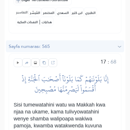
Diğer Tercümeleri Görüntüle
التفاسير:
الطبري
ابن كثير
السعدي
المختصر
المُيسَّر
|
هدايات
النفحات المكية
Sayfa numarası: 565
17
:
68
إِنَّا بَلَوۡنَٰهُمۡ كَمَا بَلَوۡنَآ أَصۡحَٰبَ ٱلۡجَنَّةِ إِذۡ
أَقۡسَمُواْ لَيَصۡرِمُنَّهَا مُصۡبِحِينَ
Sisi tumewatahini watu wa Makkah kwa
njaa na ukame, kama tulivyowatahini
wenye shamba walipoapa wakiwa
pamoja, kwamba watakwenda kuvuna