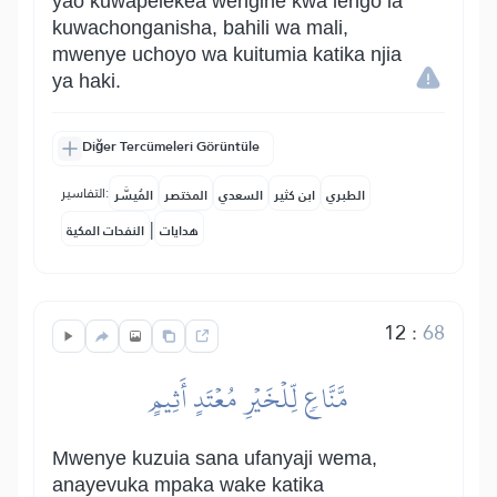
yao kuwapelekea wengine kwa lengo la
kuwachonganisha, bahili wa mali,
mwenye uchoyo wa kuitumia katika njia
ya haki.
Diğer Tercümeleri Görüntüle
التفاسير:
الطبري
ابن كثير
السعدي
المختصر
المُيسَّر
|
هدايات
النفحات المكية
12
:
68
مَّنَّاعٖ لِّلۡخَيۡرِ مُعۡتَدٍ أَثِيمٍ
Mwenye kuzuia sana ufanyaji wema,
anayevuka mpaka wake katika