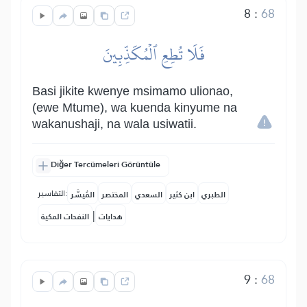
8
:
68
فَلَا تُطِعِ ٱلۡمُكَذِّبِينَ
Basi jikite kwenye msimamo ulionao,
(ewe Mtume), wa kuenda kinyume na
wakanushaji, na wala usiwatii.
Diğer Tercümeleri Görüntüle
التفاسير:
الطبري
ابن كثير
السعدي
المختصر
المُيسَّر
|
هدايات
النفحات المكية
9
:
68