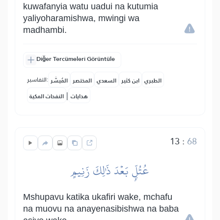
kuwafanyia watu uadui na kutumia
yaliyoharamishwa, mwingi wa
madhambi.
Diğer Tercümeleri Görüntüle
التفاسير:
الطبري
ابن كثير
السعدي
المختصر
المُيسَّر
|
هدايات
النفحات المكية
13
:
68
عُتُلِّۭ بَعۡدَ ذَٰلِكَ زَنِيمٍ
Mshupavu katika ukafiri wake, mchafu
na muovu na anayenasibishwa na baba