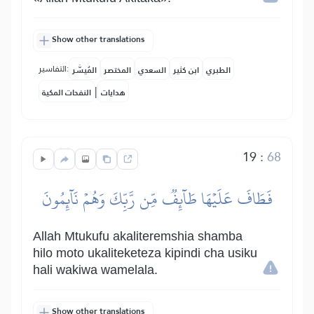
Show other translations
التفاسير:
الطبري
ابن كثير
السعدي
المختصر
المُيسَّر
|
هدايات
النفحات المكية
19
:
68
فَطَافَ عَلَيۡهَا طَآئِفٞ مِّن رَّبِّكَ وَهُمۡ نَآئِمُونَ
Allah Mtukufu akaliteremshia shamba
hilo moto ukaliteketeza kipindi cha usiku
hali wakiwa wamelala.
Show other translations