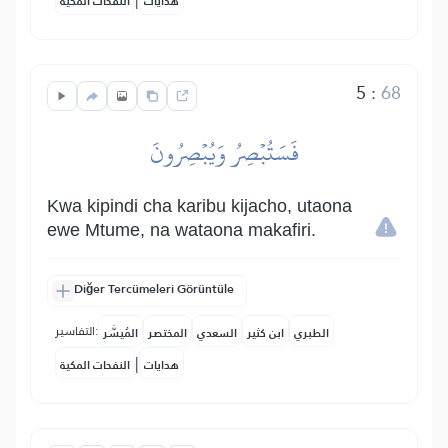
هدايات
النفحات المكية
5
:
68
فَسَتُبۡصِرُ وَيُبۡصِرُونَ
Kwa kipindi cha karibu kijacho, utaona
ewe Mtume, na wataona makafiri.
Diğer Tercümeleri Görüntüle
التفاسير:
الطبري
ابن كثير
السعدي
المختصر
المُيسَّر
|
هدايات
النفحات المكية