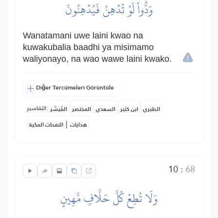
وَدُّواْ لَوۡ تُدۡهِنُ فَيُدۡهِنُونَ
Wanatamani uwe laini kwao na
kuwakubalia baadhi ya misimamo
waliyonayo, na wao wawe laini kwako.
Diğer Tercümeleri Görüntüle
التفاسير:
الطبري
ابن كثير
السعدي
المختصر
المُيسَّر
|
هدايات
النفحات المكية
10
:
68
وَلَا تُطِعۡ كُلَّ حَلَّافٖ مَّهِينٍ