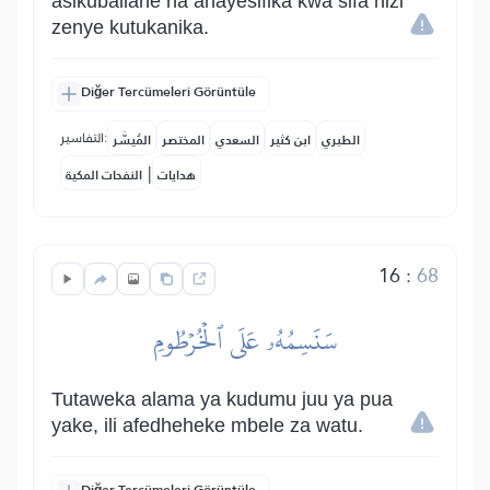
asikubaliane na anayesifika kwa sifa hizi
zenye kutukanika.
Diğer Tercümeleri Görüntüle
التفاسير:
الطبري
ابن كثير
السعدي
المختصر
المُيسَّر
|
هدايات
النفحات المكية
16
:
68
سَنَسِمُهُۥ عَلَى ٱلۡخُرۡطُومِ
Tutaweka alama ya kudumu juu ya pua
yake, ili afedheheke mbele za watu.