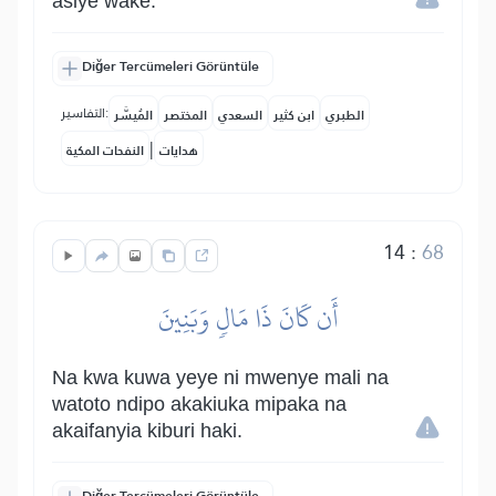
asiye wake.
Diğer Tercümeleri Görüntüle
التفاسير:
الطبري
ابن كثير
السعدي
المختصر
المُيسَّر
|
هدايات
النفحات المكية
14
:
68
أَن كَانَ ذَا مَالٖ وَبَنِينَ
Na kwa kuwa yeye ni mwenye mali na
watoto ndipo akakiuka mipaka na
akaifanyia kiburi haki.