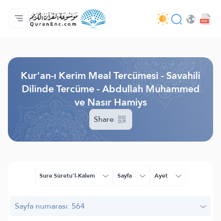
Anasayfa
Mealler Fihristi
Audio
Geliştirici Hizmetleri - API
Proje Hakkında
Biz bilen hab
Geçerli dil
Browse Old Version
Kur'an-ı Kerim Meal Tercümesi - Savahili
Dilinde Tercüme - Abdullah Muhammed
ve Nasır Hamiys
Share
Sure Sûretu'l-Kalem
Sayfa
Ayet
Sayfa numarası: 564