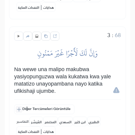
|
هدايات
النفحات المكية
3
:
68
وَإِنَّ لَكَ لَأَجۡرًا غَيۡرَ مَمۡنُونٖ
Na wewe una malipo makubwa
yasiyopunguzwa wala kukatwa kwa yale
matatizo unayopambana nayo katika
ufikishaji ujumbe.
Diğer Tercümeleri Görüntüle
التفاسير:
الطبري
ابن كثير
السعدي
المختصر
المُيسَّر
|
هدايات
النفحات المكية