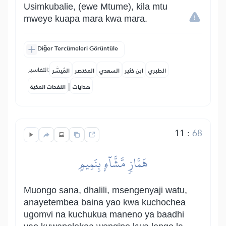
Usimkubalie, (ewe Mtume), kila mtu
mweye kuapa mara kwa mara.
Diğer Tercümeleri Görüntüle
التفاسير:
الطبري
ابن كثير
السعدي
المختصر
المُيسَّر
|
هدايات
النفحات المكية
11
:
68
هَمَّازٖ مَّشَّآءِۭ بِنَمِيمٖ
Muongo sana, dhalili, msengenyaji watu,
anayetembea baina yao kwa kuchochea
ugomvi na kuchukua maneno ya baadhi