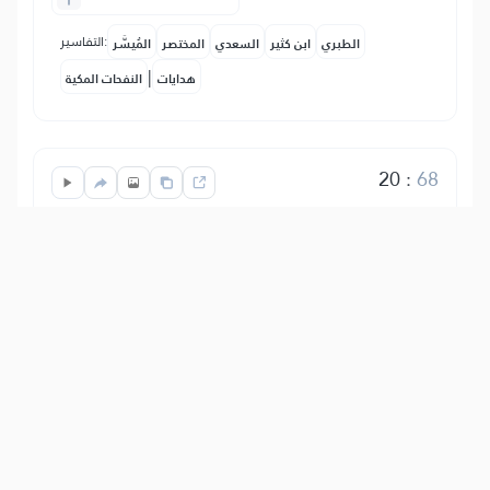
التفاسير:
الطبري
ابن كثير
السعدي
المختصر
المُيسَّر
|
هدايات
النفحات المكية
20
:
68
فَأَصۡبَحَتۡ كَٱلصَّرِيمِ
Likapambaukiwa likiwa lishachomeka na
kuwa leusi kama usiku wa giza.
Show other translations
التفاسير:
الطبري
ابن كثير
السعدي
المختصر
المُيسَّر
|
هدايات
النفحات المكية