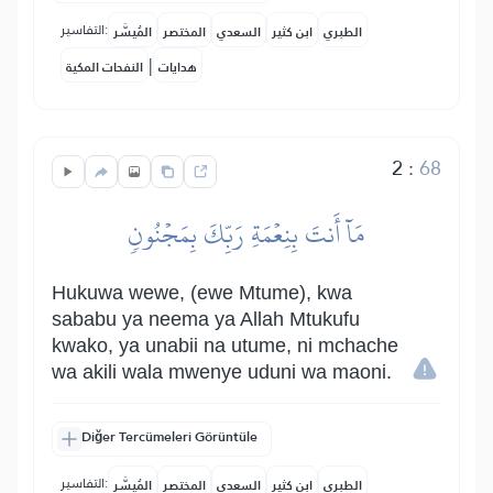
التفاسير:
الطبري
ابن كثير
السعدي
المختصر
المُيسَّر
|
هدايات
النفحات المكية
2
:
68
مَآ أَنتَ بِنِعۡمَةِ رَبِّكَ بِمَجۡنُونٖ
Hukuwa wewe, (ewe Mtume), kwa
sababu ya neema ya Allah Mtukufu
kwako, ya unabii na utume, ni mchache
wa akili wala mwenye uduni wa maoni.
Diğer Tercümeleri Görüntüle
التفاسير:
الطبري
ابن كثير
السعدي
المختصر
المُيسَّر