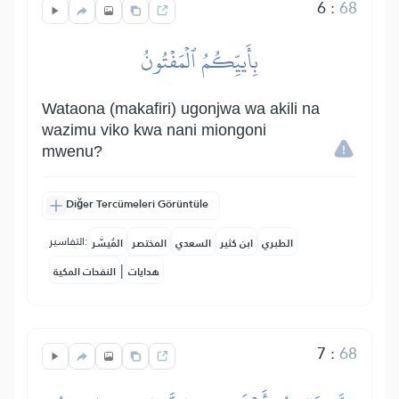
6
:
68
بِأَييِّكُمُ ٱلۡمَفۡتُونُ
Wataona (makafiri) ugonjwa wa akili na
wazimu viko kwa nani miongoni
mwenu?
Diğer Tercümeleri Görüntüle
التفاسير:
الطبري
ابن كثير
السعدي
المختصر
المُيسَّر
|
هدايات
النفحات المكية
7
:
68