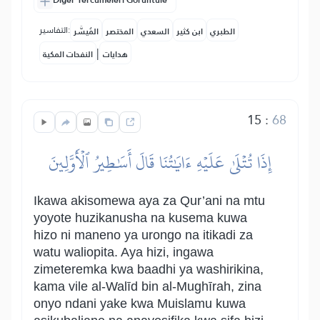
Diğer Tercümeleri Görüntüle
التفاسير:
الطبري
ابن كثير
السعدي
المختصر
المُيسَّر
|
هدايات
النفحات المكية
15
:
68
إِذَا تُتۡلَىٰ عَلَيۡهِ ءَايَٰتُنَا قَالَ أَسَٰطِيرُ ٱلۡأَوَّلِينَ
Ikawa akisomewa aya za Qur’ani na mtu
yoyote huzikanusha na kusema kuwa
hizo ni maneno ya urongo na itikadi za
watu waliopita. Aya hizi, ingawa
zimeteremka kwa baadhi ya washirikina,
kama vile al-Walīd bin al-Mughīrah, zina
onyo ndani yake kwa Muislamu kuwa