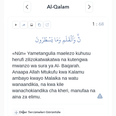
Al-Qalam
1
:
68
نٓۚ وَٱلۡقَلَمِ وَمَا يَسۡطُرُونَ
«Nūn» Yametangulia maelezo kuhusu
herufi zilizokatwakatwa na kutengwa
mwanzo wa sura ya Al- Baqarah.
Anaapa Allah Mtukufu kwa Kalamu
ambayo kwayo Malaika na watu
wanaandikia, na kwa kile
wanachokiandika cha kheri, manufaa na
aina za elimu.
Diğer Tercümeleri Görüntüle