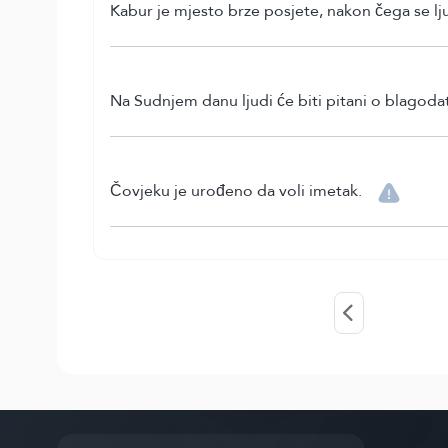
Kabur je mjesto brze posjete, nakon čega se lju
Na Sudnjem danu ljudi će biti pitani o blagoda
Čovjeku je urođeno da voli imetak.