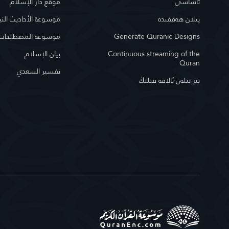
ئاساسى
موقع دار الإسلام
پىلان ھەققىدە
موسوعة الأحاديث النب
Generate Quranic Designs
موسوعة المصطلحات ا
Continuous streaming of the
بيان الإسلام
Quran
تفسير السعدي
بىز بىلەن ئالاقە قىلىڭ