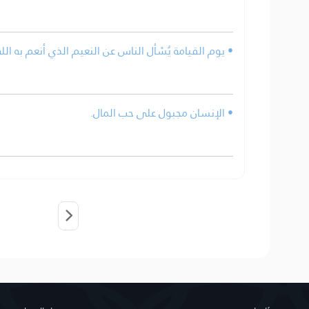
• يوم القيامة يُسْأل الناس عن النعيم الذي أنعم به الل
• الإنسان مجبول على حب المال.