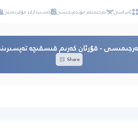
ئاساسى
تەرجىمىلەر مۇندەرىجىسى
كەسىپدارلار مۇلازىمىتى
 تەرجىمىسى - قۇرئان كەرىم قىسقىچە تەپسىرى
Share