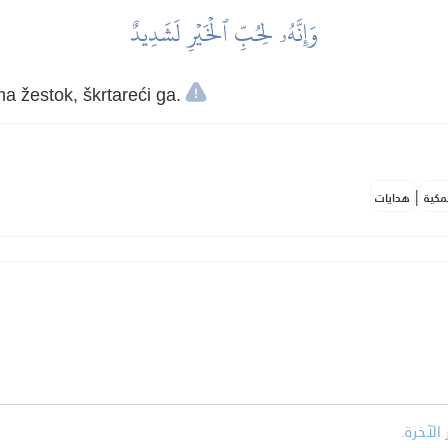
وَإِنَّهُۥ لِحُبِّ ٱلۡخَيۡرِ لَشَدِيدٌ
ma žestok, škrtareći ga.
|
مكية
هدايات
الآخرة.