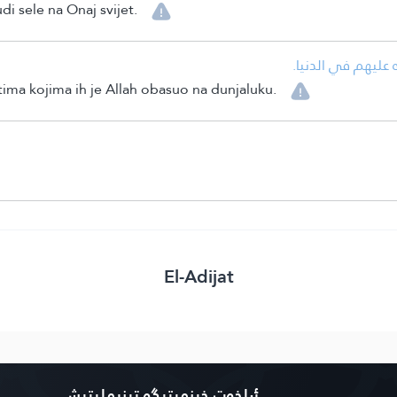
di sele na Onaj svijet.
ه عليهم في الدنيا.
tima kojima ih je Allah obasuo na dunjaluku.
El-Adijat
ئېلخەت خىزمىتىگە تىزىملىتىش