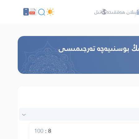
پىلان ھەققىدە
تىل
نىڭ بوسنىيەچە تەرجىمىسى
100
:
8