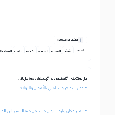
باشقا تەرجىمىلەر
التفاسير:
المُيسَّر
المختصر
السعدي
ابن كثير
الطبري
النفحات ال
بۇ بەتتىكى ئايەتلەردىن ئېلىنغان مەزمۇنلار:
• خطر التفاخر والتباهي بالأموال والأولاد.
• القبر مكان زيارة سرعان ما ينتقل منه الناس إلى الدار 