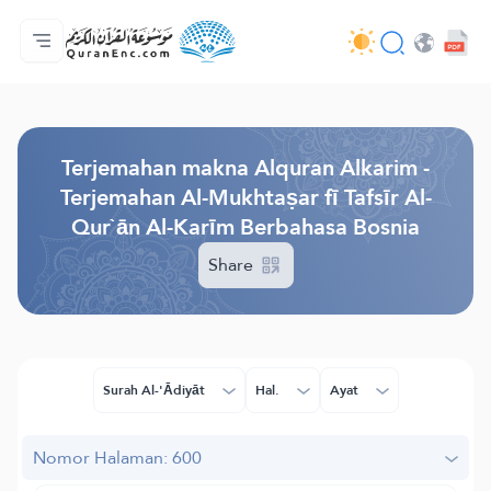
Beranda
Daftar isi terjemahan
Audio
Layanan pengembang - API
Tentang proyek ini
Hubungi kami
Bahasa
Browse Old Version
Terjemahan makna Alquran Alkarim -
Terjemahan Al-Mukhtaṣar fī Tafsīr Al-
Qur`ān Al-Karīm Berbahasa Bosnia
Share
Surah Al-'Ādiyāt
Hal.
Ayat
Nomor Halaman: 600