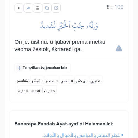
8
:
100
وَإِنَّهُۥ لِحُبِّ ٱلۡخَيۡرِ لَشَدِيدٌ
On je, uistinu, u ljubavi prema imetku
veoma žestok, škrtareći ga.
Tampilkan terjemahan lain
التفاسير:
الطبري
ابن كثير
السعدي
المختصر
المُيسَّر
|
هدايات
النفحات المكية
Beberapa Faedah Ayat-ayat di Halaman Ini:
• خطر التفاخر والتباهي بالأموال والأولاد.