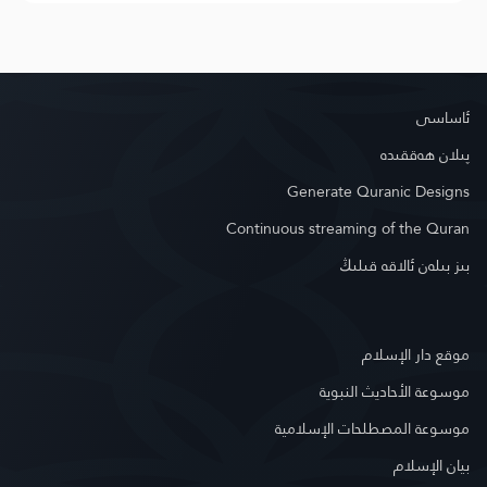
ئاساسى
پىلان ھەققىدە
Generate Quranic Designs
Continuous streaming of the Quran
بىز بىلەن ئالاقە قىلىڭ
موقع دار الإسلام
موسوعة الأحاديث النبوية
موسوعة المصطلحات الإسلامية
بيان الإسلام