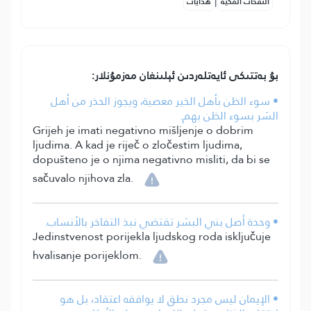
|
النفحات المكية
هدايات
بۇ بەتتىكى ئايەتلەردىن ئېلىنغان مەزمۇنلار:
• سوء الظن بأهل الخير معصية، ويجوز الحذر من أهل
الشر بسوء الظن بهم.
Grijeh je imati negativno mišljenje o dobrim
ljudima. A kad je riječ o zločestim ljudima,
dopušteno je o njima negativno misliti, da bi se
sačuvalo njihova zla.
• وحدة أصل بني البشر تقتضي نبذ التفاخر بالأنساب.
Jedinstvenost porijekla ljudskog roda isključuje
hvalisanje porijeklom.
• الإيمان ليس مجرد نطق لا يوافقه اعتقاد، بل هو