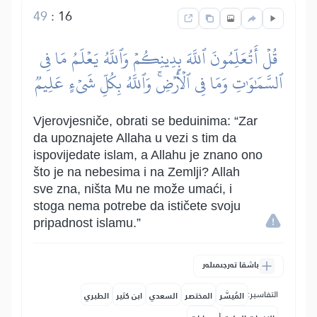
49
:
16
قُلۡ أَتُعَلِّمُونَ ٱللَّهَ بِدِينِكُمۡ وَٱللَّهُ يَعۡلَمُ مَا فِي
ٱلسَّمَٰوَٰتِ وَمَا فِي ٱلۡأَرۡضِۚ وَٱللَّهُ بِكُلِّ شَيۡءٍ عَلِيمٞ
Vjerovjesniče, obrati se beduinima: “Zar
da upoznajete Allaha u vezi s tim da
ispovijedate islam, a Allahu je znano ono
što je na nebesima i na Zemlji? Allah
sve zna, ništa Mu ne može umaći, i
stoga nema potrebe da ističete svoju
pripadnost islamu.”
باشقا تەرجىمىلەر
التفاسير:
المُيسَّر
المختصر
السعدي
ابن كثير
الطبري