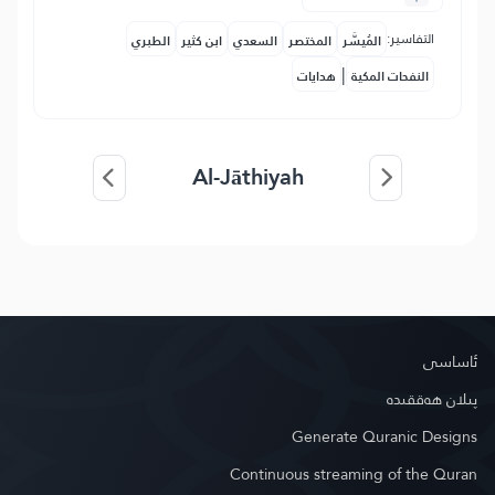
التفاسير:
المُيسَّر
المختصر
السعدي
ابن كثير
الطبري
|
النفحات المكية
هدايات
Al-Jāthiyah
ئاساسى
پىلان ھەققىدە
Generate Quranic Designs
Continuous streaming of the Quran