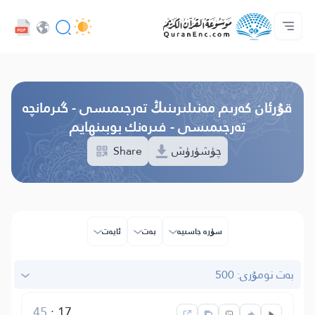
تىل
Audio
ئاساسى
پىلان ھەققىدە
بىز بىلەن ئالاقە قىلىڭ
تەرجىمىلەر مۇندەرىجىسى
كەسىپدارلار مۇلازىمىتى - API
Browse Old Version
قۇرئان كەرىم مەنىلىرىنىڭ تەرجىمىسى - گىرمانچە
تەرجىمىسى - فىرەنك بوبىنھايم
چۈشۈرۈش
Share
سۈرە جاسىيە
بەت
ئايەت
بەت نومۇرى: 500
45
:
17