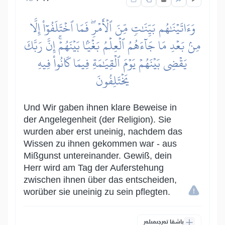
وَءَاتَيۡنَٰهُم بَيِّنَٰتٖ مِّنَ ٱلۡأَمۡرِۖ فَمَا ٱخۡتَلَفُوٓاْ إِلَّا
مِنۢ بَعۡدِ مَا جَآءَهُمُ ٱلۡعِلۡمُ بَغۡيَۢا بَيۡنَهُمۡۚ إِنَّ رَبَّكَ
يَقۡضِي بَيۡنَهُمۡ يَوۡمَ ٱلۡقِيَٰمَةِ فِيمَا كَانُواْ فِيهِ
يَخۡتَلِفُونَ
Und Wir gaben ihnen klare Beweise in
der Angelegenheit (der Religion). Sie
wurden aber erst uneinig, nachdem das
Wissen zu ihnen gekommen war - aus
Mißgunst untereinander. Gewiß, dein
Herr wird am Tag der Auferstehung
zwischen ihnen über das entscheiden,
worüber sie uneinig zu sein pflegten.
باشقا تەرجىمىلەر