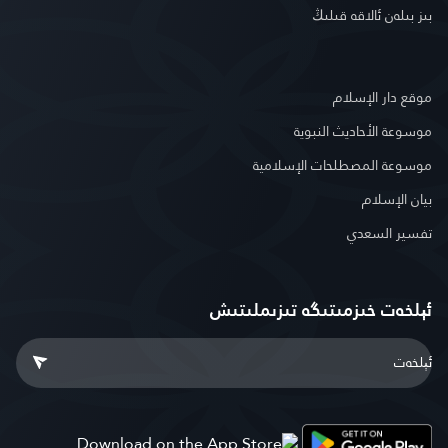
بىز بىلەن ئالاقە قىلىڭ
موقع دار الإسلام
موسوعة الأحاديث النبوية
موسوعة المصطلحات الإسلامية
بيان الإسلام
تفسير السعدي
ئېلخەت خىزمىتىگە تىزىملىتىش