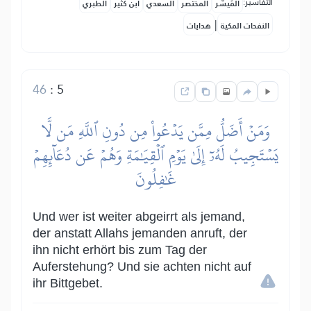
التفاسير:
المُيسَّر
المختصر
السعدي
ابن كثير
الطبري
|
النفحات المكية
هدايات
46
:
5
وَمَنۡ أَضَلُّ مِمَّن يَدۡعُواْ مِن دُونِ ٱللَّهِ مَن لَّا
يَسۡتَجِيبُ لَهُۥٓ إِلَىٰ يَوۡمِ ٱلۡقِيَٰمَةِ وَهُمۡ عَن دُعَآئِهِمۡ
غَٰفِلُونَ
Und wer ist weiter abgeirrt als jemand,
der anstatt Allahs jemanden anruft, der
ihn nicht erhört bis zum Tag der
Auferstehung? Und sie achten nicht auf
ihr Bittgebet.