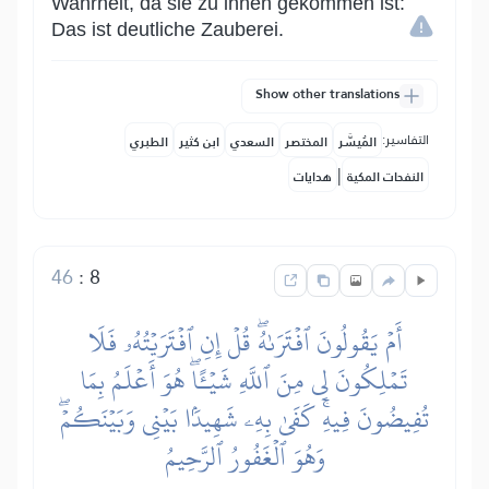
Wahrheit, da sie zu ihnen gekommen ist:
Das ist deutliche Zauberei.
Show other translations
التفاسير:
المُيسَّر
المختصر
السعدي
ابن كثير
الطبري
|
النفحات المكية
هدايات
46
:
8
أَمۡ يَقُولُونَ ٱفۡتَرَىٰهُۖ قُلۡ إِنِ ٱفۡتَرَيۡتُهُۥ فَلَا
تَمۡلِكُونَ لِي مِنَ ٱللَّهِ شَيۡـًٔاۖ هُوَ أَعۡلَمُ بِمَا
تُفِيضُونَ فِيهِۚ كَفَىٰ بِهِۦ شَهِيدَۢا بَيۡنِي وَبَيۡنَكُمۡۖ
وَهُوَ ٱلۡغَفُورُ ٱلرَّحِيمُ