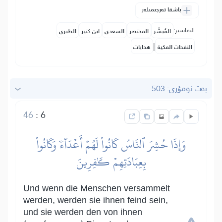
باشقا تەرجىمىلەر
التفاسير:
المُيسَّر
المختصر
السعدي
ابن كثير
الطبري
|
النفحات المكية
هدايات
بەت نومۇرى: 503
46
:
6
وَإِذَا حُشِرَ ٱلنَّاسُ كَانُواْ لَهُمۡ أَعۡدَآءٗ وَكَانُواْ
بِعِبَادَتِهِمۡ كَٰفِرِينَ
Und wenn die Menschen versammelt
werden, werden sie ihnen feind sein,
und sie werden den von ihnen