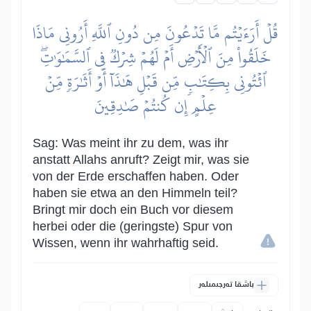
قُلۡ أَرَءَيۡتُم مَّا تَدۡعُونَ مِن دُونِ ٱللَّهِ أَرُونِي مَاذَا
خَلَقُواْ مِنَ ٱلۡأَرۡضِ أَمۡ لَهُمۡ شِرۡكٞ فِي ٱلسَّمَٰوَٰتِۖ
ٱئۡتُونِي بِكِتَٰبٖ مِّن قَبۡلِ هَٰذَآ أَوۡ أَثَٰرَةٖ مِّنۡ
عِلۡمٍ إِن كُنتُمۡ صَٰدِقِينَ
Sag: Was meint ihr zu dem, was ihr
anstatt Allahs anruft? Zeigt mir, was sie
von der Erde erschaffen haben. Oder
haben sie etwa an den Himmeln teil?
Bringt mir doch ein Buch vor diesem
herbei oder die (geringste) Spur von
Wissen, wenn ihr wahrhaftig seid.
باشقا تەرجىمىلەر