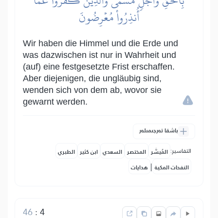
بِٱلۡحَقِّ وَأَجَلٖ مُّسَمّٗىۚ وَٱلَّذِينَ كَفَرُواْ عَمَّآ
أُنذِرُواْ مُعۡرِضُونَ
Wir haben die Himmel und die Erde und
was dazwischen ist nur in Wahrheit und
(auf) eine festgesetzte Frist erschaffen.
Aber diejenigen, die ungläubig sind,
wenden sich von dem ab, wovor sie
gewarnt werden.
باشقا تەرجىمىلەر
التفاسير:
المُيسَّر
المختصر
السعدي
ابن كثير
الطبري
|
النفحات المكية
هدايات
46
:
4