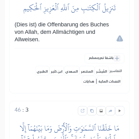
تَنزِيلُ ٱلۡكِتَٰبِ مِنَ ٱللَّهِ ٱلۡعَزِيزِ ٱلۡحَكِيمِ
(Dies ist) die Offenbarung des Buches
von Allah, dem Allmächtigen und
Allweisen.
باشقا تەرجىمىلەر
التفاسير:
المُيسَّر
المختصر
السعدي
ابن كثير
الطبري
|
النفحات المكية
هدايات
46
:
3
مَا خَلَقۡنَا ٱلسَّمَٰوَٰتِ وَٱلۡأَرۡضَ وَمَا بَيۡنَهُمَآ إِلَّا