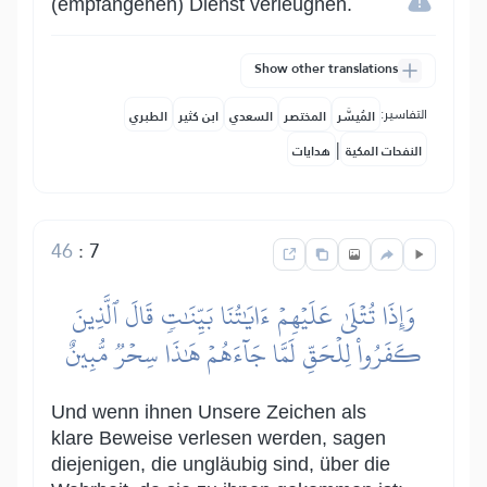
(empfangenen) Dienst verleugnen.
Show other translations
التفاسير:
المُيسَّر
المختصر
السعدي
ابن كثير
الطبري
|
النفحات المكية
هدايات
46
:
7
وَإِذَا تُتۡلَىٰ عَلَيۡهِمۡ ءَايَٰتُنَا بَيِّنَٰتٖ قَالَ ٱلَّذِينَ
كَفَرُواْ لِلۡحَقِّ لَمَّا جَآءَهُمۡ هَٰذَا سِحۡرٞ مُّبِينٌ
Und wenn ihnen Unsere Zeichen als
klare Beweise verlesen werden, sagen
diejenigen, die ungläubig sind, über die