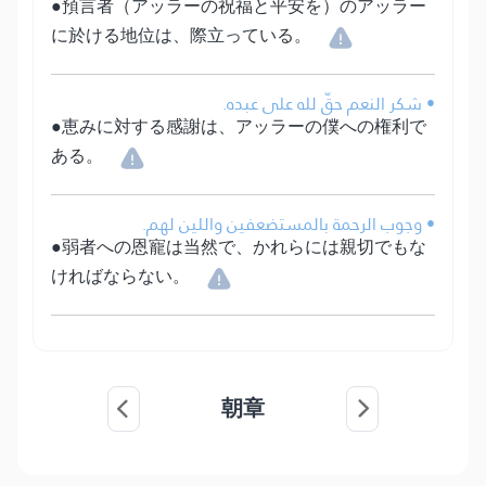
●預言者（アッラーの祝福と平安を）のアッラー
に於ける地位は、際立っている。
• شكر النعم حقّ لله على عبده.
●恵みに対する感謝は、アッラーの僕への権利で
ある。
• وجوب الرحمة بالمستضعفين واللين لهم.
●弱者への恩寵は当然で、かれらには親切でもな
ければならない。
朝章