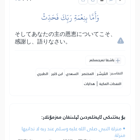
وَأَمَّا بِنِعۡمَةِ رَبِّكَ فَحَدِّثۡ
そしてあなたの主の恩恵についてこそ、
感謝し、語りなさい。
باشقا تەرجىمىلەر
التفاسير:
المُيسَّر
المختصر
السعدي
ابن كثير
الطبري
|
النفحات المكية
هدايات
بۇ بەتتىكى ئايەتلەردىن ئېلىنغان مەزمۇنلار:
• منزلة النبي صلى الله عليه وسلم عند ربه لا تدانيها
منزلة.