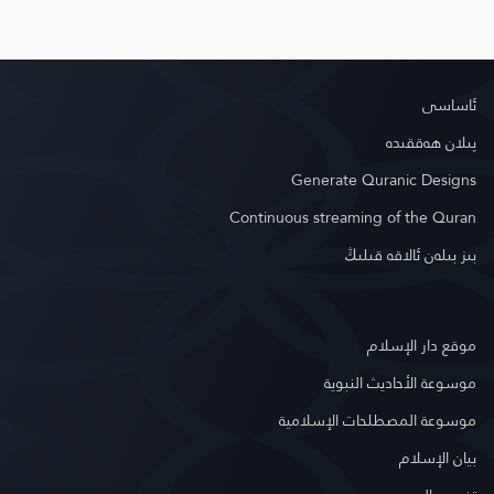
ئاساسى
پىلان ھەققىدە
Generate Quranic Designs
Continuous streaming of the Quran
بىز بىلەن ئالاقە قىلىڭ
موقع دار الإسلام
موسوعة الأحاديث النبوية
موسوعة المصطلحات الإسلامية
بيان الإسلام