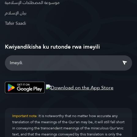
موسوعة المصطلحات الإسلامية
بيان الإسلام
Tafsir Saadi
Kwiyandikisha ku rutonde rwa imeyili
Important note:
It is noteworthy that no matter how accurate any
translation of the meanings of the Qur’an may be, it will still fall short
in conveying the transcendent meanings of the miraculous Qur’anic
text, and that the meanings conveyed by this translation is only the