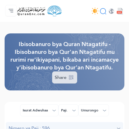
Ahabanza.
Ishakiro ry'ibisobanuro
Audio
Serivisi z'abakora amavugurura. - API
Ibijyanye n'umushinga.
Twandikire.
Ururimi.
Browse Old Version
Ibisobanuro bya Quran Ntagatifu -
Ibisobanuro bya Qur'an Ntagatifu mu
rurimi rw'ikiyapani, bikaba ari incamacye
y'ibisobanuro bya Qur'an Ntagatifu.
Share
Isurat Adwuhaa
Paji.
Umurongo
Nimero ya Paji.: 596