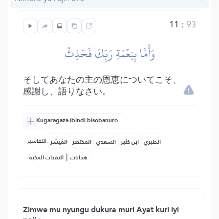
11
:
93
وَأَمَّا بِنِعۡمَةِ رَبِّكَ فَحَدِّثۡ
そしてあなたの主の恩恵についてこそ、
感謝し、語りなさい。
Kugaragaza ibindi bisobanuro.
التفاسير:
الطبري
ابن كثير
السعدي
المختصر
المُيسَّر
|
هدايات
النفحات المكية
Zimwe mu nyungu dukura muri Ayat kuri iyi