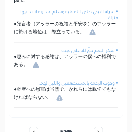
paji.:
• منزلة النبي صلى الله عليه وسلم عند ربه لا تدانيها
منزلة.
●預言者（アッラーの祝福と平安を）のアッラー
に於ける地位は、際立っている。
• شكر النعم حقّ لله على عبده.
●恵みに対する感謝は、アッラーの僕への権利で
ある。
• وجوب الرحمة بالمستضعفين واللين لهم.
●弱者への恩寵は当然で、かれらには親切でもな
ければならない。