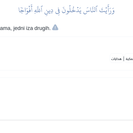
وَرَأَيۡتَ ٱلنَّاسَ يَدۡخُلُونَ فِي دِينِ ٱللَّهِ أَفۡوَاجٗا
pama, jedni iza drugih.
|
مكية
هدايات