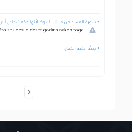
• سورة المسد من دلائل النبوة؛ لأنها حكمت على أبي
što se i desilo deset godina nakon toga.
• صِحَّة أنكحة الكفار.