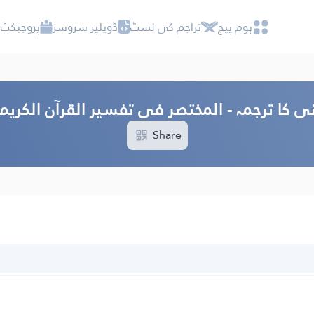
ہوم پیج
تراجم کی لسٹ
ڈویلپر سروسز
پروجیکٹ 
ی کا ترجمہ - المختصر فی تفسیر القرآن الکری
Share