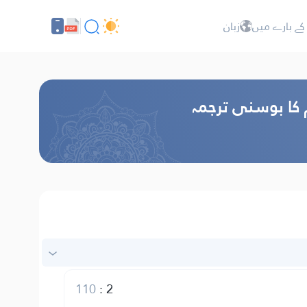
کے بارے میں
زبان
م کا بوسنی ترجمہ
110
:
2