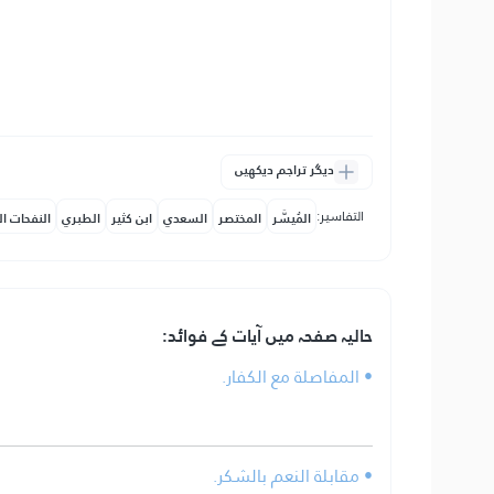
دیگر تراجم دیکھیں
التفاسير:
المُيسَّر
المختصر
السعدي
ابن كثير
الطبري
النفحات ال
حالیہ صفحہ میں آیات کے فوائد:
• المفاصلة مع الكفار.
• مقابلة النعم بالشكر.