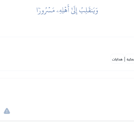
وَيَنقَلِبُ إِلَىٰٓ أَهۡلِهِۦ مَسۡرُورٗا
|
مكية
هدايات