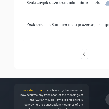
Svaki čovjek ulaže trud, bilo u dobru ili zlu.
Znak sreće na Sudnjem danu je uzimanje knjige 
Important note:
It is noteworthy that no matter
how accurate any translation of the meanings of
the Qur’an may be, it will still fall short in
conveying the transcendent meanings of the