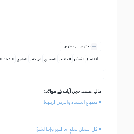
دیگر تراجم دیکھیں
التفاسير:
المُيسَّر
المختصر
السعدي
ابن كثير
الطبري
النفحات ال
حالیہ صفحہ میں آیات کے فوائد:
• خضوع السماء والأرض لربهما.
• كل إنسان ساعٍ إما لخير وإما لشرّ.