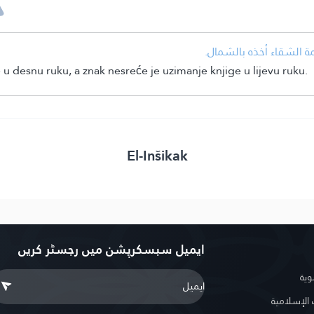
مة الشقاء أخذه بالشمال.
u desnu ruku, a znak nesreće je uzimanje knjige u lijevu ruku.
El-Inšikak
ایمیل سبسکرپشن میں رجسٹر کریں
وية
لإسلامية