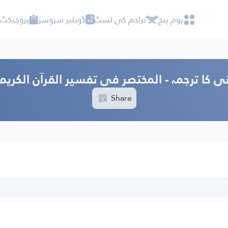
ہوم پیج
تراجم کی لسٹ
ڈویلپر سروسز
پروجیکٹ 
ی کا ترجمہ - المختصر فی تفسیر القرآن الکری
Share