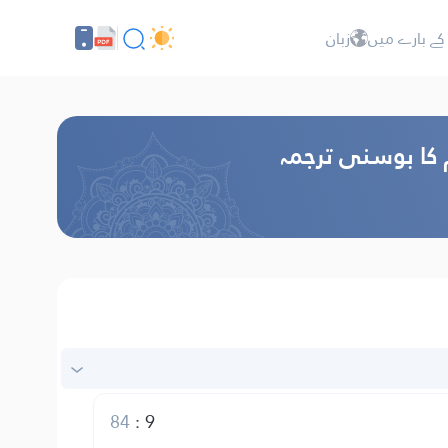
کے بارے میں
زبان
م کا بوسنی ترجمہ
84
:
9