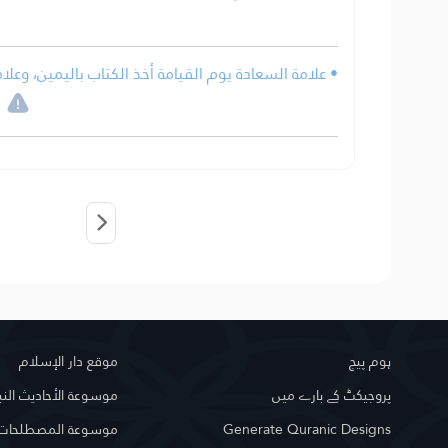
• علامة السعادة يوم القيامة أخذ الكتاب باليمين، وعلا
ہوم پیج
موقع دار الإسلام
پروجیکٹ کے بارے میں
موسوعة الأحاديث النب
Generate Quranic Designs
موسوعة المصطلحات ا