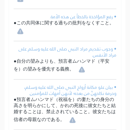
• رفع المؤاخذة بالخطأ عن هذه الأمة.
●この共同体に関する過ちの批判をなくすこと。
• وجوب تقديم مراد النبي صلى الله عليه وسلم على
مراد الأنفس.
●自分の望みよりも、預言者ムハンマド（平安
を）の望みを優先する義務。
• بيان علو مكانة أزواج النبي صلى الله عليه وسلم،
وحرمة نكاحهنَّ من بعده؛ لأنهن أمهات للمؤمنين.
●預言者ムハンマド（祝福を）の妻たちの身分の
高さを明らかにして、かれの死後に彼女たちと結
婚することは、禁止されていること。彼女たちは
信者の母親なのである。