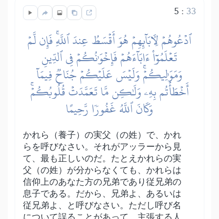
5
:
33
ٱدۡعُوهُمۡ لِأٓبَآئِهِمۡ هُوَ أَقۡسَطُ عِندَ ٱللَّهِۚ فَإِن لَّمۡ
تَعۡلَمُوٓاْ ءَابَآءَهُمۡ فَإِخۡوَٰنُكُمۡ فِي ٱلدِّينِ
وَمَوَٰلِيكُمۡۚ وَلَيۡسَ عَلَيۡكُمۡ جُنَاحٞ فِيمَآ
أَخۡطَأۡتُم بِهِۦ وَلَٰكِن مَّا تَعَمَّدَتۡ قُلُوبُكُمۡۚ
وَكَانَ ٱللَّهُ غَفُورٗا رَّحِيمًا
かれら（養子）の実父（の姓）で、かれ
らを呼びなさい。それがアッラーから見
て、最も正しいのだ。たとえかれらの実
父（の姓）が分からなくても、かれらは
信仰上のあなた方の兄弟であり従兄弟の
息子である。だから、兄弟よ、あるいは
従兄弟よ、と呼びなさい。ただし呼び名
について誤ることがあって、主張する人