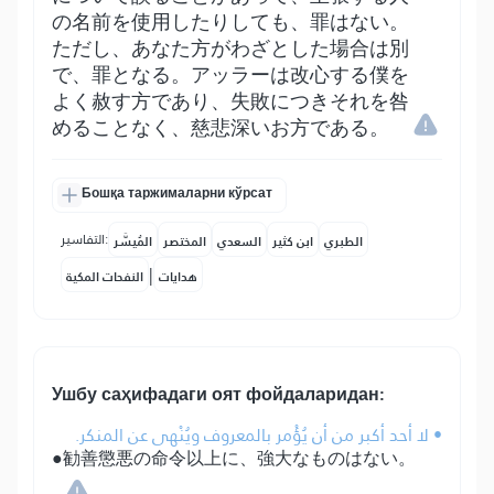
の名前を使用したりしても、罪はない。
ただし、あなた方がわざとした場合は別
で、罪となる。アッラーは改心する僕を
よく赦す方であり、失敗につきそれを咎
めることなく、慈悲深いお方である。
Бошқа таржималарни кўрсат
التفاسير:
الطبري
ابن كثير
السعدي
المختصر
المُيسَّر
|
هدايات
النفحات المكية
Ушбу саҳифадаги оят фойдаларидан:
• لا أحد أكبر من أن يُؤْمر بالمعروف ويُنْهى عن المنكر.
●勧善懲悪の命令以上に、強大なものはない。