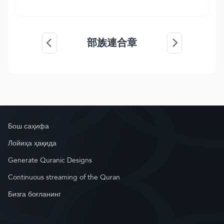
部族連合章
Бош саҳифа
Лойиҳа ҳақида
Generate Quranic Designs
Continuous streaming of the Quran
Бизга боғланинг