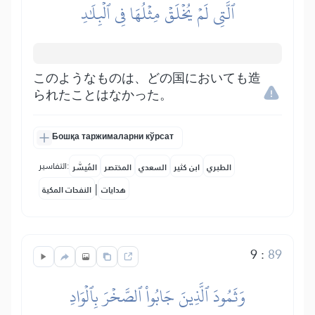
ٱلَّتِي لَمۡ يُخۡلَقۡ مِثۡلُهَا فِي ٱلۡبِلَٰدِ
このようなものは、どの国においても造
られたことはなかった。
Бошқа таржималарни кўрсат
التفاسير:
الطبري
ابن كثير
السعدي
المختصر
المُيسَّر
|
هدايات
النفحات المكية
9
:
89
وَثَمُودَ ٱلَّذِينَ جَابُواْ ٱلصَّخۡرَ بِٱلۡوَادِ