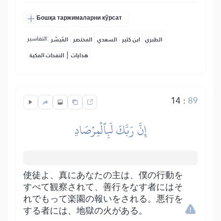
Бошқа таржималарни кўрсат
التفاسير:
الطبري
ابن كثير
السعدي
المختصر
المُيسَّر
|
هدايات
النفحات المكية
14
:
89
إِنَّ رَبَّكَ لَبِٱلۡمِرۡصَادِ
使徒よ、真にあなたの主は、僕の行動を
すべて観察されて、善行をなす者にはそ
れでもって楽園の報いをされる。悪行を
する者には、地獄の火がある。