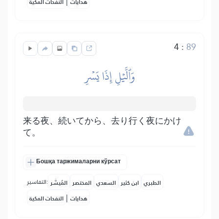
|
هدايات
النفحات المكية
4
:
89
وَٱلَّيۡلِ إِذَا يَسۡرِ
来る夜、続いてから、去り行く夜にかけ
て。
Бошқа таржималарни кўрсат
التفاسير:
الطبري
ابن كثير
السعدي
المختصر
المُيسَّر
|
هدايات
النفحات المكية