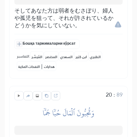
そしてあなた方は弱者をむさぼり、婦人
や孤児を狙って、それが許されているか
どうかを気にしていない。
Бошқа таржималарни кўрсат
التفاسير:
الطبري
ابن كثير
السعدي
المختصر
المُيسَّر
|
هدايات
النفحات المكية
20
:
89
وَتُحِبُّونَ ٱلۡمَالَ حُبّٗا جَمّٗا