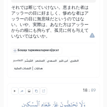
それでは断じていけない。恵まれた者は
アッラーの目に好ましく、惨めな者はア
ッラーの目に無意味だというのではな
い。いや、実際は、あなた方はアッラー
からの糧にも拘らず、孤児に何も与えて
いないではないか。
Бошқа таржималарни кўрсат
التفاسير:
الطبري
ابن كثير
السعدي
المختصر
المُيسَّر
|
هدايات
النفحات المكية
18
:
89
وَلَا تَحَٰٓضُّونَ عَلَىٰ طَعَامِ ٱلۡمِسۡكِينِ