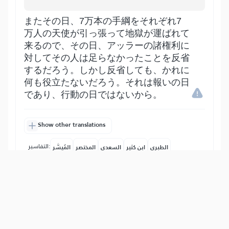
またその日、7万本の手綱をそれぞれ7
万人の天使が引っ張って地獄が運ばれて
来るので、その日、アッラーの諸権利に
対してその人は足らなかったことを反省
するだろう。しかし反省しても、かれに
何も役立たないだろう。それは報いの日
であり、行動の日ではないから。
Show other translations
التفاسير:
الطبري
ابن كثير
السعدي
المختصر
المُيسَّر
|
هدايات
النفحات المكية
24
:
89