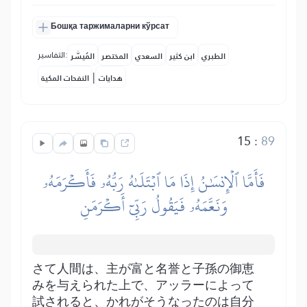
Бошқа таржималарни кўрсат
التفاسير:
الطبري
ابن كثير
السعدي
المختصر
المُيسَّر
|
هدايات
النفحات المكية
15
:
89
فَأَمَّا ٱلۡإِنسَٰنُ إِذَا مَا ٱبۡتَلَىٰهُ رَبُّهُۥ فَأَكۡرَمَهُۥ
وَنَعَّمَهُۥ فَيَقُولُ رَبِّيٓ أَكۡرَمَنِ
さて人間は、主が富と名誉と子孫の御恵
みを与えられた上で、アッラーによって
試されると、かれがそうなったのは自分