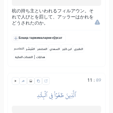
杭の持ち主といわれるフィルアウン。そ
れで人びとを罰して、アッラーはかれを
どうされたのか。
Бошқа таржималарни кўрсат
التفاسير:
الطبري
ابن كثير
السعدي
المختصر
المُيسَّر
|
هدايات
النفحات المكية
11
:
89
ٱلَّذِينَ طَغَوۡاْ فِي ٱلۡبِلَٰدِ