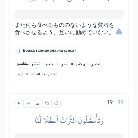
また何も食べるもののないような貧者を
食べさせるよう、互いに勧めていない。
Бошқа таржималарни кўрсат
التفاسير:
الطبري
ابن كثير
السعدي
المختصر
المُيسَّر
|
هدايات
النفحات المكية
19
:
89
وَتَأۡكُلُونَ ٱلتُّرَاثَ أَكۡلٗا لَّمّٗا