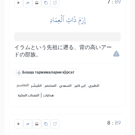
7
:
89
إِرَمَ ذَاتِ ٱلۡعِمَادِ
イラムという先祖に遡る、背の高いアー
ドの部族。
Бошқа таржималарни кўрсат
التفاسير:
الطبري
ابن كثير
السعدي
المختصر
المُيسَّر
|
هدايات
النفحات المكية
8
:
89