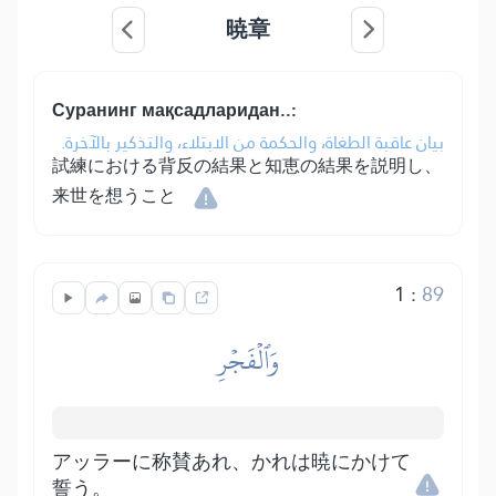
暁章
Суранинг мақсадларидан..:
بيان عاقبة الطغاة، والحكمة من الابتلاء، والتذكير بالآخرة.
試練における背反の結果と知恵の結果を説明し、
来世を想うこと
1
:
89
وَٱلۡفَجۡرِ
アッラーに称賛あれ、かれは暁にかけて
誓う。