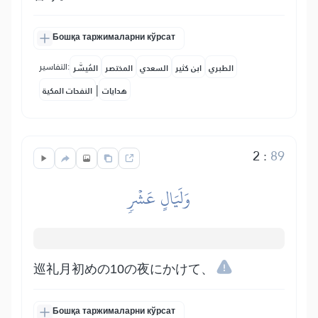
Бошқа таржималарни кўрсат
التفاسير:
الطبري
ابن كثير
السعدي
المختصر
المُيسَّر
|
هدايات
النفحات المكية
2
:
89
وَلَيَالٍ عَشۡرٖ
巡礼月初めの10の夜にかけて、
Бошқа таржималарни кўрсат