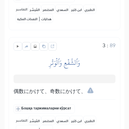
التفاسير:
الطبري
ابن كثير
السعدي
المختصر
المُيسَّر
|
هدايات
النفحات المكية
3
:
89
وَٱلشَّفۡعِ وَٱلۡوَتۡرِ
偶数にかけて、奇数にかけて、
Бошқа таржималарни кўрсат
التفاسير:
الطبري
ابن كثير
السعدي
المختصر
المُيسَّر