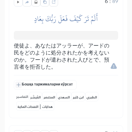
6
:
89
أَلَمۡ تَرَ كَيۡفَ فَعَلَ رَبُّكَ بِعَادٍ
使徒よ、あなたはアッラーが、アードの
民をどのように処分されたかを考えない
のか。フードが遣わされた人びとで、預
言者を拒否した。
Бошқа таржималарни кўрсат
التفاسير:
الطبري
ابن كثير
السعدي
المختصر
المُيسَّر
|
هدايات
النفحات المكية