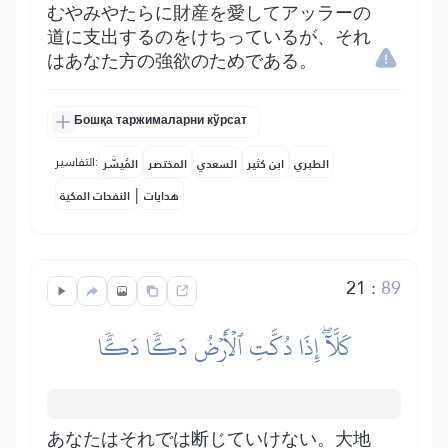
むやみやたらに財産を愛してアッラーの
道に支出するのをけちっているが、それ
はあなた方の強欲のためである。
Бошқа таржималарни кўрсат
التفاسير:
الطبري
ابن كثير
السعدي
المختصر
المُيسَّر
|
هدايات
النفحات المكية
21
:
89
كَلَّآۖ إِذَا دُكَّتِ ٱلۡأَرۡضُ دَكّٗا دَكّٗا
あなたはそれでは断じていけない。大地