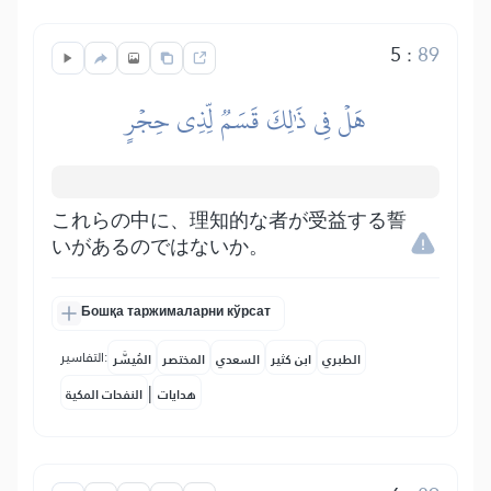
5
:
89
هَلۡ فِي ذَٰلِكَ قَسَمٞ لِّذِي حِجۡرٍ
これらの中に、理知的な者が受益する誓
いがあるのではないか。
Бошқа таржималарни кўрсат
التفاسير:
الطبري
ابن كثير
السعدي
المختصر
المُيسَّر
|
هدايات
النفحات المكية