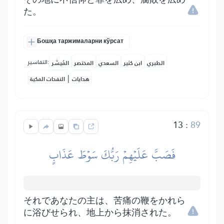
た。
Бошқа таржималарни кўрсат
التفاسير:
الطبري
ابن كثير
السعدي
المختصر
المُيسَّر
|
هدايات
النفحات المكية
13
:
89
فَصَبَّ عَلَيۡهِمۡ رَبُّكَ سَوۡطَ عَذَابٍ
それであなたの主は、苦痛の鞭をかれら
に浴びせられ、地上から抹消された。