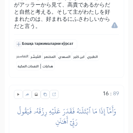
がアッラーから見て、高貴であるからだ
と自然と考える。そして主がわたしを好
まれたのは、好まれるにふさわしいから
だと言う。
Бошқа таржималарни кўрсат
التفاسير:
الطبري
ابن كثير
السعدي
المختصر
المُيسَّر
|
هدايات
النفحات المكية
16
:
89
وَأَمَّآ إِذَا مَا ٱبۡتَلَىٰهُ فَقَدَرَ عَلَيۡهِ رِزۡقَهُۥ فَيَقُولُ
رَبِّيٓ أَهَٰنَنِ