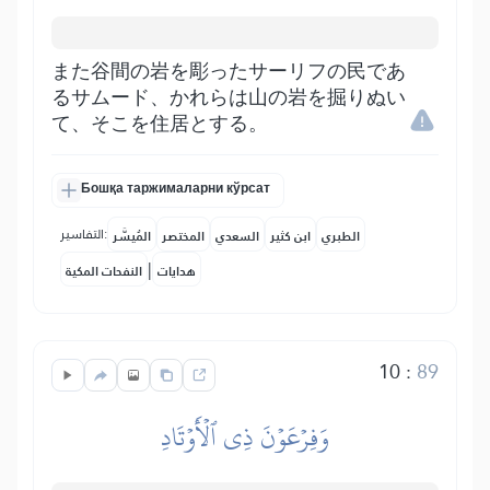
また谷間の岩を彫ったサーリフの民であ
るサムード、かれらは山の岩を掘りぬい
て、そこを住居とする。
Бошқа таржималарни кўрсат
التفاسير:
الطبري
ابن كثير
السعدي
المختصر
المُيسَّر
|
هدايات
النفحات المكية
10
:
89
وَفِرۡعَوۡنَ ذِي ٱلۡأَوۡتَادِ