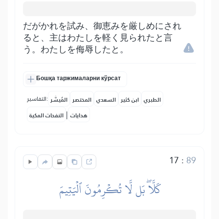
だがかれを試み、御恵みを厳しめにされ
ると、主はわたしを軽く見られたと言
う。わたしを侮辱したと。
Бошқа таржималарни кўрсат
التفاسير:
الطبري
ابن كثير
السعدي
المختصر
المُيسَّر
|
هدايات
النفحات المكية
17
:
89
كَلَّاۖ بَل لَّا تُكۡرِمُونَ ٱلۡيَتِيمَ