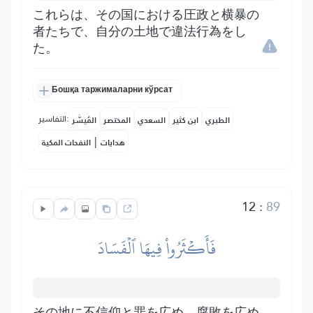
これらは、その国における圧政と横暴の
者たちで、自分の土地で違法行為をし
た。
Бошқа таржималарни кўрсат
التفاسير:
الطبري
ابن كثير
السعدي
المختصر
المُيسَّر
|
هدايات
النفحات المكية
12
:
89
فَأَكۡثَرُواْ فِيهَا ٱلۡفَسَادَ
その地に不信仰と罪を広め、腐敗を広め