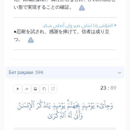
い形で実現することの確証。
• المؤمن إذا ابتلي صبر وإن أعطي شكر.
●忍耐を試され、感謝を捧げて、信者は成り立
つ。
Бет рақами: 594
23
:
89
وَجِاْيٓءَ يَوۡمَئِذِۭ بِجَهَنَّمَۚ يَوۡمَئِذٖ يَتَذَكَّرُ ٱلۡإِنسَٰنُ
وَأَنَّىٰ لَهُ ٱلذِّكۡرَىٰ