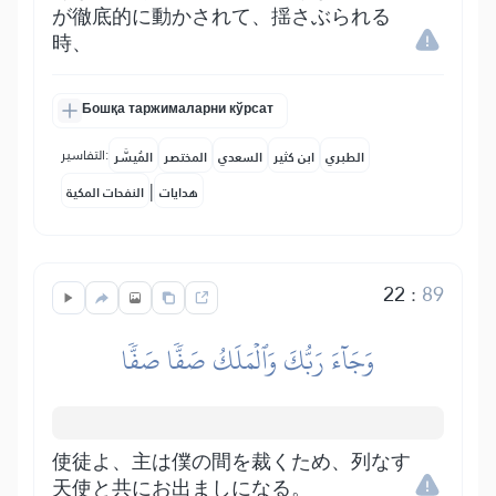
が徹底的に動かされて、揺さぶられる
時、
Бошқа таржималарни кўрсат
التفاسير:
الطبري
ابن كثير
السعدي
المختصر
المُيسَّر
|
هدايات
النفحات المكية
22
:
89
وَجَآءَ رَبُّكَ وَٱلۡمَلَكُ صَفّٗا صَفّٗا
使徒よ、主は僕の間を裁くため、列なす
天使と共にお出ましになる。