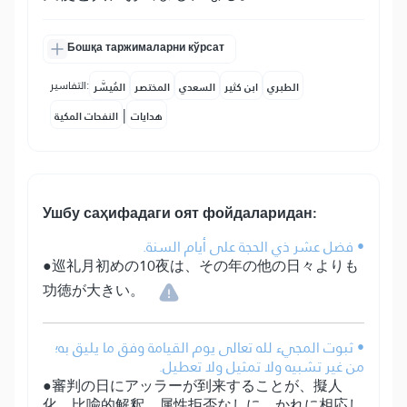
Бошқа таржималарни кўрсат
التفاسير:
الطبري
ابن كثير
السعدي
المختصر
المُيسَّر
|
هدايات
النفحات المكية
Ушбу саҳифадаги оят фойдаларидан:
• فضل عشر ذي الحجة على أيام السنة.
●巡礼月初めの10夜は、その年の他の日々よりも
功徳が大きい。
• ثبوت المجيء لله تعالى يوم القيامة وفق ما يليق به؛
من غير تشبيه ولا تمثيل ولا تعطيل.
●審判の日にアッラーが到来することが、擬人
化、比喩的解釈、属性拒否なしに、かれに相応し