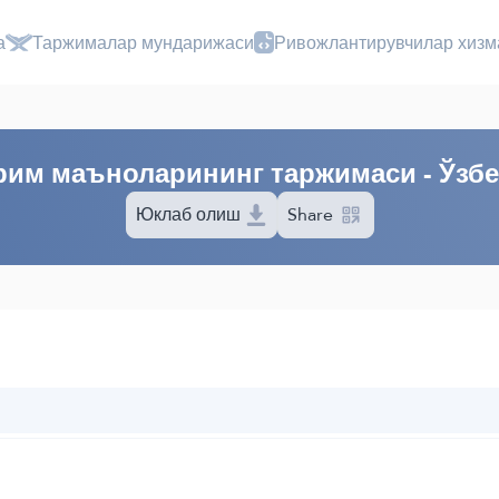
а
Таржималар мундарижаси
Ривожлантирувчилар хизм
рим маъноларининг таржимаси - Ўзбе
Юклаб олиш
Share