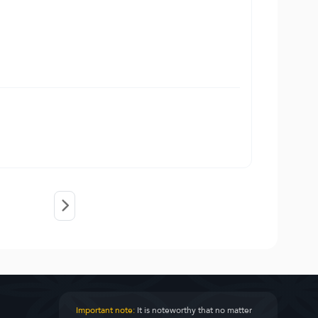
Important note:
It is noteworthy that no matter