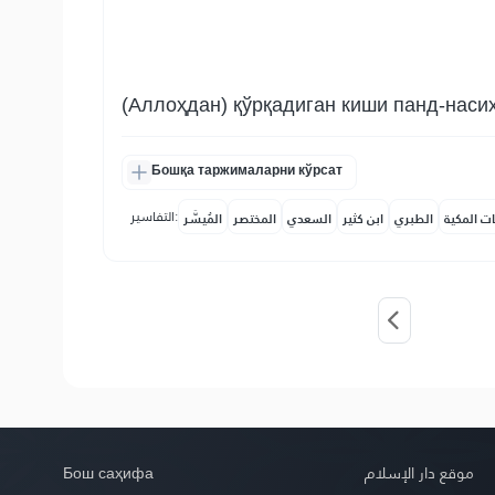
(Аллоҳдан) қўрқадиган киши панд-наси
Бошқа таржималарни кўрсат
التفاسير:
ات المكية
الطبري
ابن كثير
السعدي
المختصر
المُيسَّر
Бош саҳифа
موقع دار الإسلام