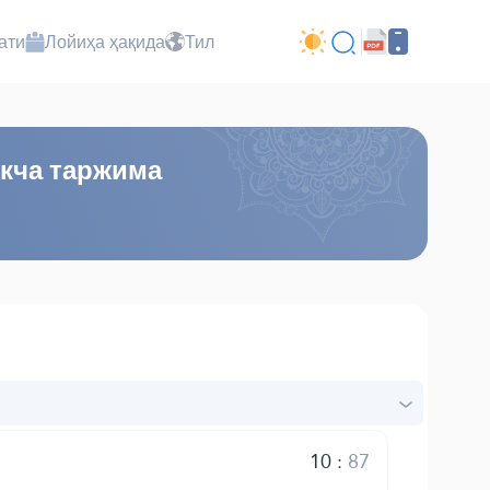
ати
Лойиҳа ҳақида
Тил
кча таржима
10
:
87