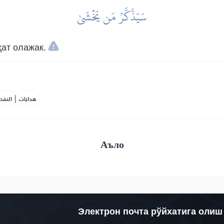
سَيَذَّكَّرُ مَن يَخۡشَىٰ
ҳат олажак.
|
هدايات
النفح
Аъло
Электрон почта рўйхатига олиш