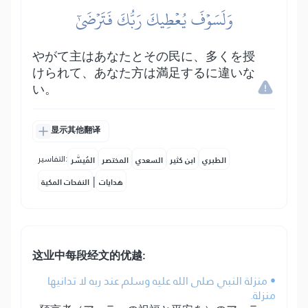
وَلَسَوۡفَ يُعۡطِيكَ رَبُّكَ فَتَرۡضَىٰٓ
やがて主はあなたとその民に、多くを授
けられて、あなた方は満足するに違いな
い。
显示其他翻译
التفاسير:
الطبري
ابن كثير
السعدي
المختصر
المُيسَّر
|
هدايات
النفحات المكية
这业中每段经文的优越:
• منزلة النبي صلى الله عليه وسلم عند ربه لا تدانيها
منزلة.