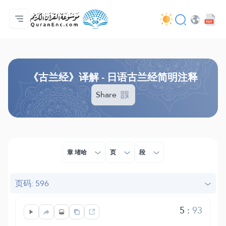
主页
译解目录
Audio
开发者服务 - API
关于此项目
联系我们
语言
Browse Old Version
《古兰经》译解 - 日语古兰经简明注释
Share
章 堵哈
页
段
页码: 596
5
:
93