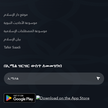
موقع دار الإسلام
موسوعة الأحاديث النبوية
موسوعة المصطلحات الإسلامية
بيان الإسلام
Tafsir Saadi
በኢሜል ዝርዝር ውስጥ ለመመዝገብ