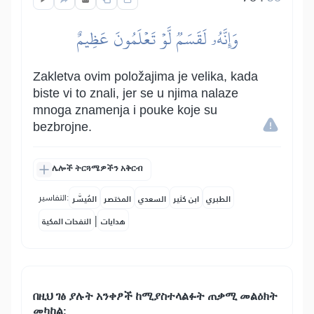
وَإِنَّهُۥ لَقَسَمٞ لَّوۡ تَعۡلَمُونَ عَظِيمٌ
Zakletva ovim položajima je velika, kada
biste vi to znali, jer se u njima nalaze
mnoga znamenja i pouke koje su
bezbrojne.
ሌሎች ትርጓሜዎችን አቅርብ
التفاسير:
الطبري
ابن كثير
السعدي
المختصر
المُيسَّر
|
هدايات
النفحات المكية
በዚህ ገፅ ያሉት አንቀፆች ከሚያስተላልፉት ጠቃሚ መልዕክት
መካከል: