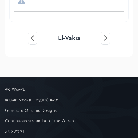
El-Vakia
ዋና ማውጫ
በስራው እቅዱ (በፕሮጀክቱ) ዙሪያ
Generate Quranic Designs
Continuous streaming of the Quran
እኛን ያግኙ!