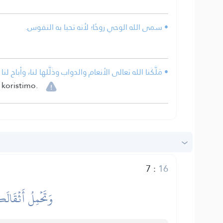
• سمى الله الوحي روحًا؛ لأنه تحيا به النفوس.
مَلَّكَنا الله تعالى الأنعام والدواب وذَلَّلها لنا، وأباح ل.
 koristimo.
7
:
16
وَتَحۡمِلُ أَثۡقَالَك