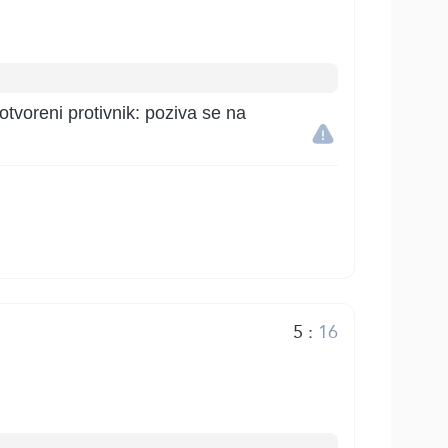
tvoreni protivnik: poziva se na
5
:
16