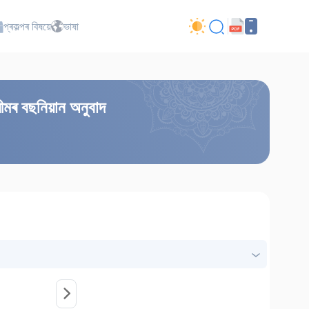
প্ৰকল্পৰ বিষয়ে
ভাষা
ীমৰ বছনিয়ান অনুবাদ