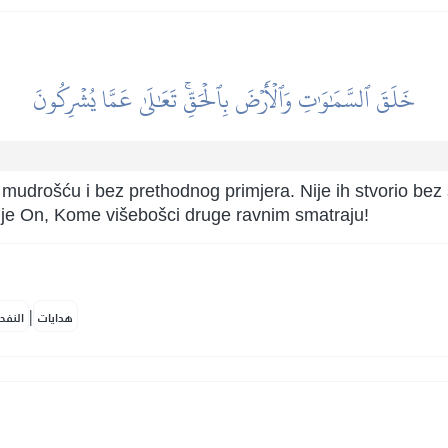
خَلَقَ ٱلسَّمَٰوَٰتِ وَٱلۡأَرۡضَ بِٱلۡحَقِّۚ تَعَٰلَىٰ عَمَّا يُشۡرِكُونَ
s mudrošću i bez prethodnog primjera. Nije ih stvorio bez
a je On, Kome višebošci druge ravnim smatraju!
|
هدايات
النفح