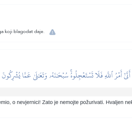
a koji blagodat daje.
أَتَىٰٓ أَمۡرُ ٱللَّهِ فَلَا تَسۡتَعۡجِلُوهُۚ سُبۡحَٰنَهُۥ وَتَعَٰلَىٰ عَمَّا يُشۡرِكُونَ
io, o nevjernici! Zato je nemojte požurivati. Hvaljen nek