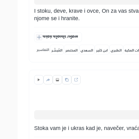
I stoku, deve, krave i ovce, On za vas stvar
njome se i hranite.
অন্যান্য অনুবাদসমূহ দেখুৱাওক
التفاسير:
ات المكية
الطبري
ابن كثير
السعدي
المختصر
المُيسَّر
Stoka vam je i ukras kad je, navečer, vraćat