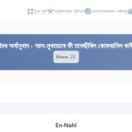
মুখ্য পৃষ্ঠা
অনুবাদসমূহৰ সূচীপত্ৰ
ডেভ্লপাৰসকলৰ সেৱাসমূহ
 অৰ্থানুবাদ - আল-মুখতাচাৰ ফী তাফছীৰিল কোৰআনিল কাৰ
Share
En-Nahl