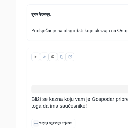
ছুৰাৰ উদ্দেশ্য:
Podsjećanje na blagodati koje ukazuju na Onog
Bliži se kazna koju vam je Gospodar priprem
toga da ima saučesnike!
অন্যান্য অনুবাদসমূহ দেখুৱাওক