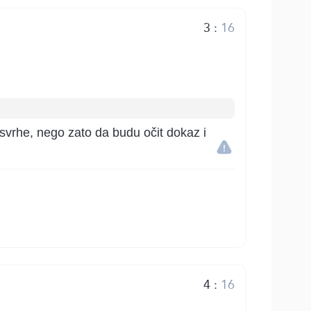
3
:
16
 svrhe, nego zato da budu očit dokaz i
4
:
16