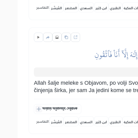
التفاسير:
ات المكية
الطبري
ابن كثير
السعدي
المختصر
المُيسَّر
هَ إِلَّآ أَنَا۠ فَٱتَّقُونِ
Allah šalje meleke s Objavom, po volji Svoj
činjenja širka, jer sam Ja jedini kome se tr
অন্যান্য অনুবাদসমূহ দেখুৱাওক
التفاسير:
ات المكية
الطبري
ابن كثير
السعدي
المختصر
المُيسَّر