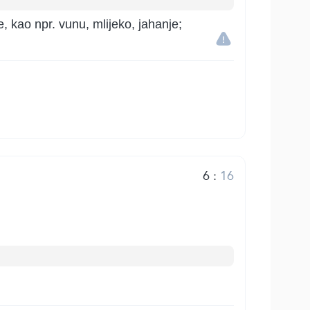
e, kao npr. vunu, mlijeko, jahanje;
6
:
16