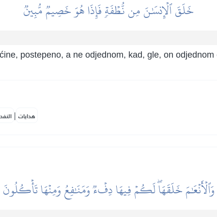
خَلَقَ ٱلۡإِنسَٰنَ مِن نُّطۡفَةٖ فَإِذَا هُوَ خَصِيمٞ مُّبِينٞ
ućine, postepeno, a ne odjednom, kad, gle, on odjednom o
|
هدايات
النفح
وَٱلۡأَنۡعَٰمَ خَلَقَهَاۖ لَكُمۡ فِيهَا دِفۡءٞ وَمَنَٰفِعُ وَمِنۡهَا تَأۡكُلُونَ