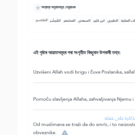
অন্যান্য অনুবাদসমূহ দেখুৱাওক
التفاسير:
ات المكية
الطبري
ابن كثير
السعدي
المختصر
المُيسَّر
এই পৃষ্ঠাৰ আয়াতসমূহৰ পৰা সংগৃহীত কিছুমান উপকাৰী তথ্য:
Uzvišeni Allah vodi brigu i čuva Poslanika, sall
Pomoću slavljenja Allaha, zahvaljivanja Njemu i 
• كرة على عقله
Od muslimana se traži da do smrti, i to neizostav
obveznike.