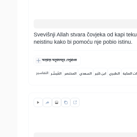
Svevišnji Allah stvara čovjeka od kapi tek
neistinu kako bi pomoću nje pobio istinu.
অন্যান্য অনুবাদসমূহ দেখুৱাওক
التفاسير:
ات المكية
الطبري
ابن كثير
السعدي
المختصر
المُيسَّر