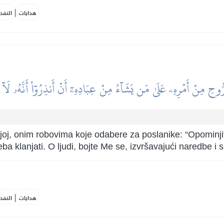
|
هدايات
النفح
رُّوحِ مِنۡ أَمۡرِهِۦ عَلَىٰ مَن يَشَآءُ مِنۡ عِبَادِهِۦٓ أَنۡ أَنذِرُوٓاْ أَنَّهُۥ لَآ إِلَٰ
oj, onim robovima koje odabere za poslanike: “Opominjite 
eba klanjati. O ljudi, bojte Me se, izvršavajući naredbe i
|
هدايات
النفح