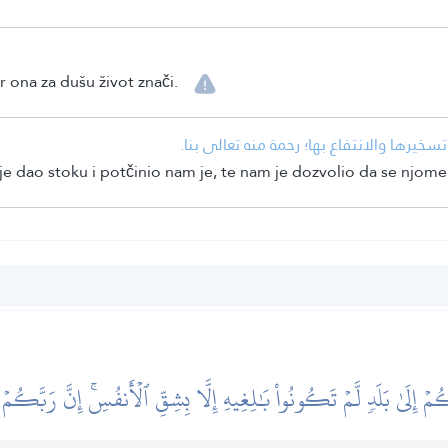
r ona za dušu život znači.
• نا تسخيرها والانتفاع بها؛ رحمة منه تعالى بنا
e dao stoku i potčinio nam je, te nam je dozvolio da se njome
ُمۡ إِلَىٰ بَلَدٖ لَّمۡ تَكُونُواْ بَٰلِغِيهِ إِلَّا بِشِقِّ ٱلۡأَنفُسِۚ إِنَّ رَبَّكُم