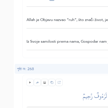
Allah je Objavu nazvao “ruh”, što znači život, je
Iz Svoje samilosti prema nama, Gospodar nam j
পৃষ্ঠা নং: 268
ۡ لَرَءُوفٞ رَّحِيمٞ