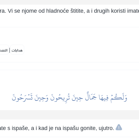
a. Vi se njome od hladnoće štitite, a i drugih koristi imat
|
هدايات
النفح
وَلَكُمۡ فِيهَا جَمَالٌ حِينَ تُرِيحُونَ وَحِينَ تَسۡرَحُونَ
e s ispaše, a i kad je na ispašu gonite, ujutro.