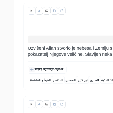
Uzvišeni Allah stvorio je nebesa i Zemlju 
pokazatelj Njegove veličine. Slavljen nek
অন্যান্য অনুবাদসমূহ দেখুৱাওক
التفاسير:
ات المكية
الطبري
ابن كثير
السعدي
المختصر
المُيسَّر