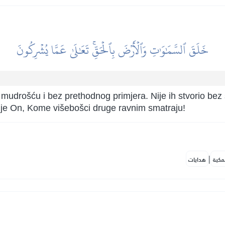
خَلَقَ ٱلسَّمَٰوَٰتِ وَٱلۡأَرۡضَ بِٱلۡحَقِّۚ تَعَٰلَىٰ عَمَّا يُشۡرِكُونَ
s mudrošću i bez prethodnog primjera. Nije ih stvorio bez
a je On, Kome višebošci druge ravnim smatraju!
|
مكية
هدايات