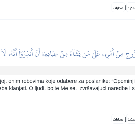
|
مكية
هدايات
رُّوحِ مِنۡ أَمۡرِهِۦ عَلَىٰ مَن يَشَآءُ مِنۡ عِبَادِهِۦٓ أَنۡ أَنذِرُوٓاْ أَنَّهُۥ لَآ إِلَٰ
oj, onim robovima koje odabere za poslanike: “Opominjite 
eba klanjati. O ljudi, bojte Me se, izvršavajući naredbe i
|
مكية
هدايات