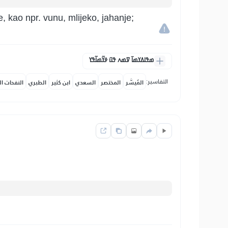
e, kao npr. vunu, mlijeko, jahanje;
ߘߟߊߡߌߘߊ߫ ߜߘߍ ߟߎ߫ ߦߌ߬ߘߊ߬ߟߌ
التفاسير:
المُيسَّر
المختصر
السعدي
ابن كثير
الطبري
النفحات ال