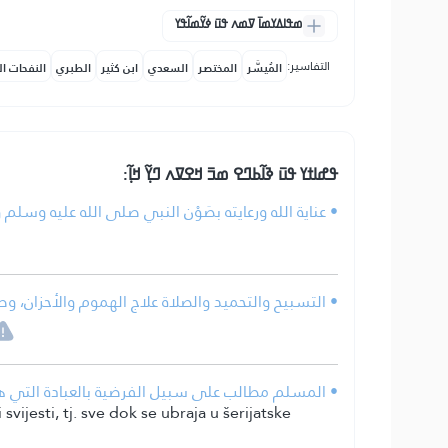
ߘߟߊߡߌߘߊ߫ ߜߘߍ ߟߎ߫ ߦߌ߬ߘߊ߬ߟߌ
التفاسير:
المُيسَّر
المختصر
السعدي
ابن كثير
الطبري
النفحات ال
ߟߝߊߙߌ ߟߎ߫ ߢߊ߬ߕߣߐ ߘߏ߫ ߞߐߜߍ ߣߌ߲߬ ߞߊ߲߬:
عناية الله ورعايته بصَوْن النبي صلى الله عليه وسلم.
التسبيح والتحميد والصلاة علاج الهموم والأحزان، وطر.
المسلم مطالب على سبيل الفرضية بالعبادة التي هي ا.
vijesti, tj. sve dok se ubraja u šerijatske