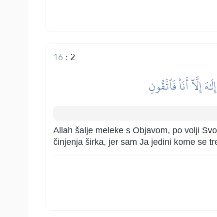
16
:
2
هَ إِلَّآ أَنَا۠ فَٱتَّقُونِ
Allah šalje meleke s Objavom, po volji Svoj
činjenja širka, jer sam Ja jedini kome se tr