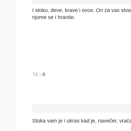
I stoku, deve, krave i ovce, On za vas stvar
njome se i hranite.
16
:
6
Stoka vam je i ukras kad je, navečer, vraćat