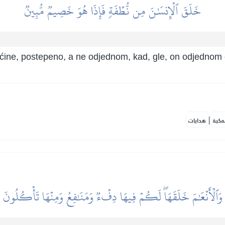
خَلَقَ ٱلۡإِنسَٰنَ مِن نُّطۡفَةٖ فَإِذَا هُوَ خَصِيمٞ مُّبِينٞ
ućine, postepeno, a ne odjednom, kad, gle, on odjednom o
|
مكية
هدايات
وَٱلۡأَنۡعَٰمَ خَلَقَهَاۖ لَكُمۡ فِيهَا دِفۡءٞ وَمَنَٰفِعُ وَمِنۡهَا تَأۡكُلُونَ