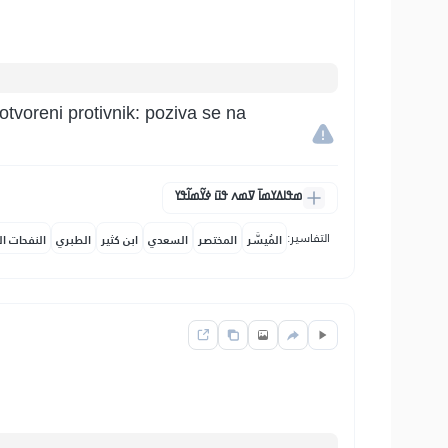
tvoreni protivnik: poziva se na
ߘߟߊߡߌߘߊ߫ ߜߘߍ ߟߎ߫ ߦߌ߬ߘߊ߬ߟߌ
التفاسير:
المُيسَّر
المختصر
السعدي
ابن كثير
الطبري
النفحات ال