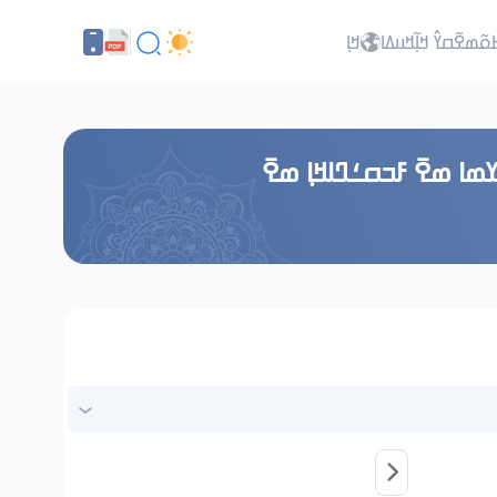
ߕߋ߬ߘߐ߬ߛߌ߮ ߞߊ߲߬ߞߎߡߊ
ߞߊ߲
ߘߊ ߘߐ߫ ߓߏߛߑߣߊߞߊ߲ ߘߐ߫