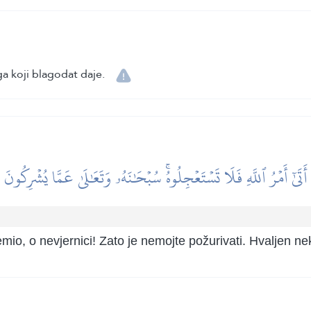
a koji blagodat daje.
أَتَىٰٓ أَمۡرُ ٱللَّهِ فَلَا تَسۡتَعۡجِلُوهُۚ سُبۡحَٰنَهُۥ وَتَعَٰلَىٰ عَمَّا يُشۡرِكُونَ
io, o nevjernici! Zato je nemojte požurivati. Hvaljen nek