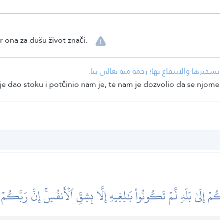
r ona za dušu život znači.
• نا تسخيرها والانتفاع بها؛ رحمة منه تعالى بنا
e dao stoku i potčinio nam je, te nam je dozvolio da se njome
ُمۡ إِلَىٰ بَلَدٖ لَّمۡ تَكُونُواْ بَٰلِغِيهِ إِلَّا بِشِقِّ ٱلۡأَنفُسِۚ إِنَّ رَبَّكُم