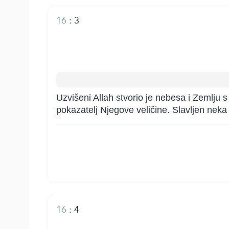
16
:
3
Uzvišeni Allah stvorio je nebesa i Zemlju 
pokazatelj Njegove veličine. Slavljen nek
16
:
4