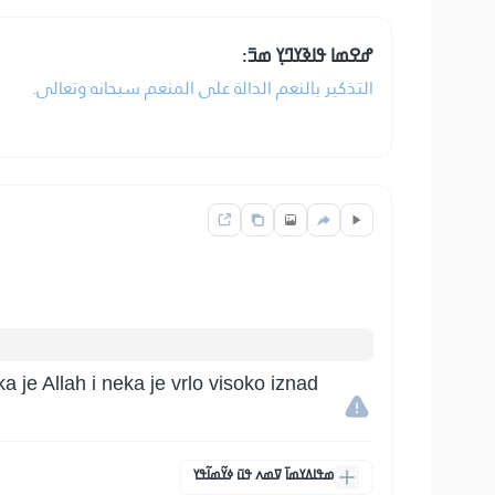
ߝߐߘߊ ߟߊߢߌߣߌ߲ ߘߏ߫:
التذكير بالنعم الدالة على المنعم سبحانه وتعالى.
a je Allah i neka je vrlo visoko iznad
ߘߟߊߡߌߘߊ߫ ߜߘߍ ߟߎ߫ ߦߌ߬ߘߊ߬ߟߌ