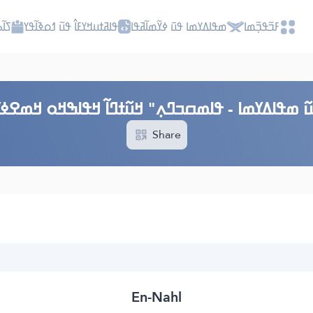
ߓߏ߬ߟߏ߲߬ߘߊ
ߘߟߊߡߌߘߊ ߟߎ߫ ߦߌ߬ߘߊ߬ߥߟߊ
ߟߊߥߙߎߞߌߓߊ߮ ߟߎ߬ ߗߋߢߊ߬ߟߌ
ߖߊ߬
߬ ߘߟߊߡߌߘߊ - ߟߊߘߛߏߣߍ߲" ߞߎ߬ߙߣߊ߬ ߞߟߊߒߞߋ ߞߘߐߦߌ
Share
En-Nahl