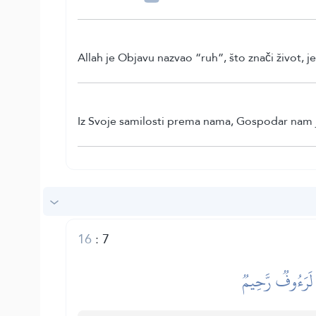
Allah je Objavu nazvao “ruh”, što znači život, je
Iz Svoje samilosti prema nama, Gospodar nam j
16
:
7
ۡ لَرَءُوفٞ رَّحِيمٞ