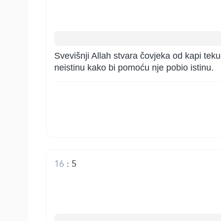
Svevišnji Allah stvara čovjeka od kapi tek
neistinu kako bi pomoću nje pobio istinu.
16
:
5