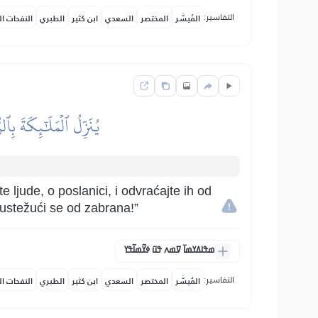
التفاسير:
المُيسَّر
المختصر
السعدي
ابن كثير
الطبري
النفحات ال
يُنَزِّلُ ٱلۡمَلَٰٓئِكَةَ بِٱل
ljude, o poslanici, i odvraćajte ih od
 sustežući se od zabrana!”
ߘߟߊߡߌߘߊ߫ ߜߘߍ ߟߎ߫ ߦߌ߬ߘߊ߬ߟߌ
التفاسير:
المُيسَّر
المختصر
السعدي
ابن كثير
الطبري
النفحات ال