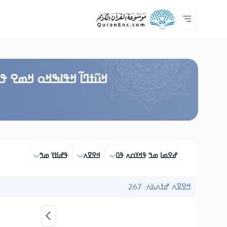
ߟߊߥߙߎߞߌߓߊ߮ ߟߎ߬ ߗߋߢߊ߬ߟߌ - API
ߘߟߊߡߌߘߊ ߟߎ߫ ߦߌ߬ߘߊ߬ߥߟߊ
ߖߊ߬ߕߋ߬ߘߐ߬ߛߌ߮ ߞߊ߲߬ߞߎߡߊ
ߊ߲ ߟߊߛߐ߬ߘߐ߲߫ ߦߊ߲߬ ߝߍ߬
ߓߏ߬ߟߏ߲߬ߘߊ
Audio
ߞߊ߲
Browse Old Version
ߞߎ߬ߙߣߊ߬ ߞߟߊߒߞߋ ߞߘߐ ߟߎ
ߝߐߘߊ ߘߏ߫ ߟߞߌߛߍ ߟߎ߬
ߞߐߜߍ
ߟߝߊߙߌ ߘߏ߫
ߞߐߜߍ ߝߙߍߕߍ: 267