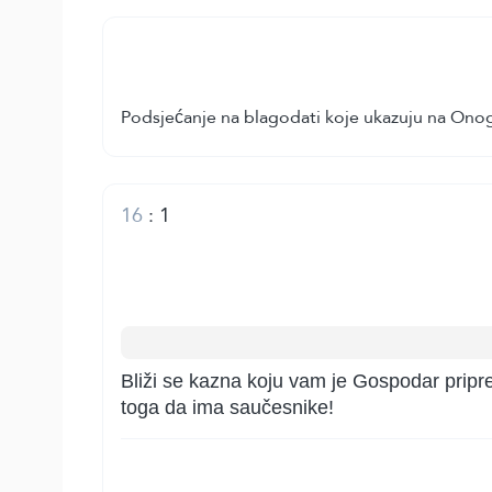
Podsjećanje na blagodati koje ukazuju na Onog
16
:
1
Bliži se kazna koju vam je Gospodar priprem
toga da ima saučesnike!