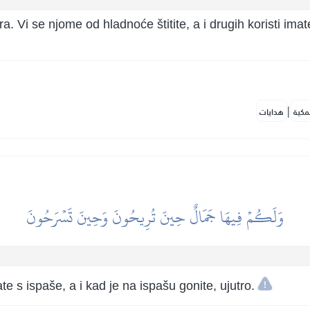
a. Vi se njome od hladnoće štitite, a i drugih koristi imat
|
مكية
هدايات
وَلَكُمۡ فِيهَا جَمَالٌ حِينَ تُرِيحُونَ وَحِينَ تَسۡرَحُونَ
e s ispaše, a i kad je na ispašu gonite, ujutro.