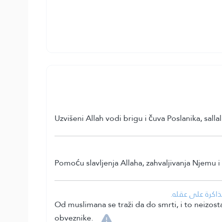
Uzvišeni Allah vodi brigu i čuva Poslanika, sall
Pomoću slavljenja Allaha, zahvaljivanja Njemu i 
• كرة على عقله
Od muslimana se traži da do smrti, i to neizostav
obveznike.