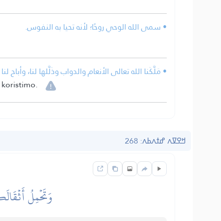
• سمى الله الوحي روحًا؛ لأنه تحيا به النفوس.
مَلَّكَنا الله تعالى الأنعام والدواب وذَلَّلها لنا، وأباح ل.
 koristimo.
ߞߐߜߍ ߝߙߍߕߍ: 268
وَتَحۡمِلُ أَثۡقَالَك