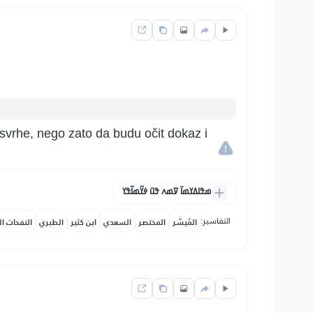
 svrhe, nego zato da budu očit dokaz i
ߘߟߊߡߌߘߊ߫ ߜߘߍ ߟߎ߫ ߦߌ߬ߘߊ߬ߟߌ
التفاسير:
المُيسَّر
المختصر
السعدي
ابن كثير
الطبري
النفحات ال