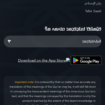
بيان الإسلام
Tafsir Saadi
ߞߎ߲߬ߘߎ߬ߟߌ ߗߋߓߏ߲ߞߏ߲ߘߏ ߛߙߍߘߍ ߘߐ߫
Important note:
It is noteworthy that no matter how accurate any
translation of the meanings of the Qur’an may be, it will still fall short
in conveying the transcendent meanings of the miraculous Qur’anic
text, and that the meanings conveyed by this translation is only the
product reached by the extent of the team’s knowledge in