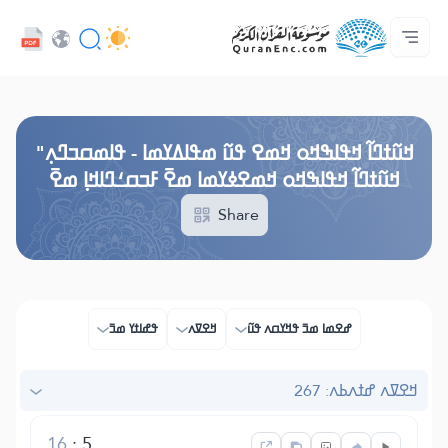
ߟߊߥߙߎߞߌߓߊ߮ ߟߎ߬ ߗߋߢߊ߬ߟߌ - API
ߘߟߊߡߌߘߊ ߟߎ߫ ߦߌ߬ߘߊ߬ߥߟߊ
ߖߊ߬ߕߋ߬ߘߐ߬ߛߌ߮ ߞߊ߲߬ߞߎߡߊ
ߊ߲ ߟߊߛߐ߬ߘߐ߲߫ ߦߊ߲߬ ߝߍ߬
ߓߏ߬ߟߏ߲߬ߘߊ
Audio
ߞߊ߲
Browse Old Version
ߞߎ߬ߙߣߊ߬ ߞߟߊߒߞߋ ߞߘߐ ߟߎ߬ ߘߟߊߡߌߘߊ - ߟߊߘߛߏߣߍ߲"
ߞߎ߬ߙߣߊ߬ ߞߟߊߒߞߋ ߞߘߐߦߌߘߊ ߘߐ߫ ߓߏߛߑߣߊߞߊ߲ ߘߐ߫
Share
ߝߐߘߊ ߘߏ߫ ߟߞߌߛߍ ߟߎ߬
ߞߐߜߍ
ߟߝߊߙߌ ߘߏ߫
ߞߐߜߍ ߝߙߍߕߍ: 267
16
:
5