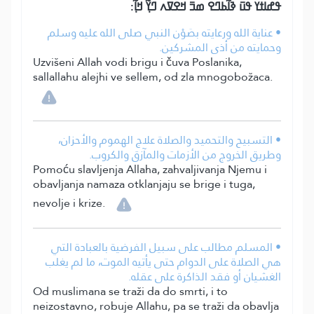
ߟߝߊߙߌ ߟߎ߫ ߢߊ߬ߕߣߐ ߘߏ߫ ߞߐߜߍ ߣߌ߲߬ ߞߊ߲߬:
• عناية الله ورعايته بصَوْن النبي صلى الله عليه وسلم
وحمايته من أذى المشركين.
Uzvišeni Allah vodi brigu i čuva Poslanika,
sallallahu alejhi ve sellem, od zla mnogobožaca.
• التسبيح والتحميد والصلاة علاج الهموم والأحزان،
وطريق الخروج من الأزمات والمآزق والكروب.
Pomoću slavljenja Allaha, zahvaljivanja Njemu i
obavljanja namaza otklanjaju se brige i tuga,
nevolje i krize.
• المسلم مطالب على سبيل الفرضية بالعبادة التي
هي الصلاة على الدوام حتى يأتيه الموت، ما لم يغلب
الغشيان أو فقد الذاكرة على عقله.
Od muslimana se traži da do smrti, i to
neizostavno, robuje Allahu, pa se traži da obavlja