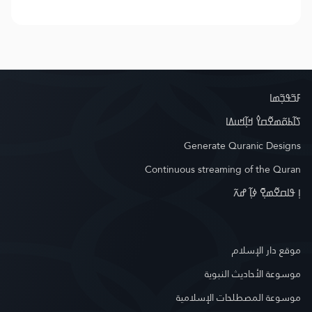
ߓߏ߬ߟߏ߲߬ߘߊ
ߖߊ߬ߕߋ߬ߘߐ߬ߛߌ߮ ߞߊ߲߬ߞߎߡߊ
Generate Quranic Designs
Continuous streaming of the Quran
ߊ߲ ߟߊߛߐ߬ߘߐ߲߫ ߦߊ߲߬ ߝߍ߬
موقع دار الإسلام
موسوعة الأحاديث النبوية
موسوعة المصطلحات الإسلامية