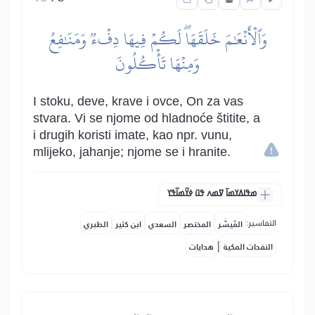
وَٱلۡأَنۡعَٰمَ خَلَقَهَاۖ لَكُمۡ فِيهَا دِفۡءٞ وَمَنَٰفِعُ
وَمِنۡهَا تَأۡكُلُونَ
I stoku, deve, krave i ovce, On za vas
stvara. Vi se njome od hladnoće štitite, a
i drugih koristi imate, kao npr. vunu,
mlijeko, jahanje; njome se i hranite.
ߘߟߊߡߌߘߊ߫ ߜߘߍ ߟߎ߫ ߦߌ߬ߘߊ߬ߟߌ
التفاسير:
المُيسَّر
المختصر
السعدي
ابن كثير
الطبري
|
النفحات المكية
هدايات