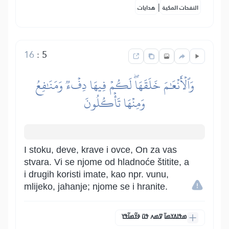
|
النفحات المكية
هدايات
16
:
5
وَٱلۡأَنۡعَٰمَ خَلَقَهَاۖ لَكُمۡ فِيهَا دِفۡءٞ وَمَنَٰفِعُ
وَمِنۡهَا تَأۡكُلُونَ
I stoku, deve, krave i ovce, On za vas
stvara. Vi se njome od hladnoće štitite, a
i drugih koristi imate, kao npr. vunu,
mlijeko, jahanje; njome se i hranite.
ߘߟߊߡߌߘߊ߫ ߜߘߍ ߟߎ߫ ߦߌ߬ߘߊ߬ߟߌ