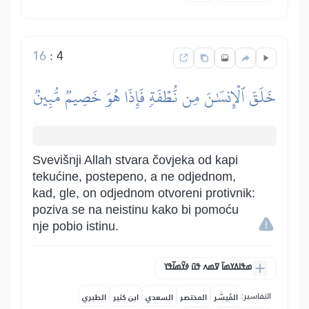
16
:
4
خَلَقَ ٱلۡإِنسَٰنَ مِن نُّطۡفَةٖ فَإِذَا هُوَ خَصِيمٞ مُّبِينٞ
Svevišnji Allah stvara čovjeka od kapi
tekućine, postepeno, a ne odjednom,
kad, gle, on odjednom otvoreni protivnik:
poziva se na neistinu kako bi pomoću
nje pobio istinu.
ߘߟߊߡߌߘߊ߫ ߜߘߍ ߟߎ߫ ߦߌ߬ߘߊ߬ߟߌ
التفاسير:
المُيسَّر
المختصر
السعدي
ابن كثير
الطبري