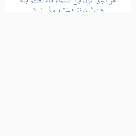
هُوَ ٱلَّذِيٓ أَنزَلَ مِنَ ٱلسَّمَآءِ مَآءٗۖ لَّكُم مِّنۡهُ
شَرَابٞ وَمِنۡهُ شَجَرٞ فِيهِ تُسِيمُونَ
Allah spušta iz oblaka vodu koju pijete i
kojom pojite stoku. Pomoću iste te vode
natapa se rastinje kojim stoku napasate.
Show other translations
التفاسير:
المُيسَّر
المختصر
السعدي
ابن كثير
الطبري
|
النفحات المكية
هدايات
16
:
11