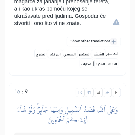
magarce za jahanje i prenošenje tereta,
a i kao ukras pomoću kojeg se
ukrašavate pred ljudima. Gospodar će
stvoriti i ono što vi ne znate.
Show other translations
التفاسير:
المُيسَّر
المختصر
السعدي
ابن كثير
الطبري
|
النفحات المكية
هدايات
16
:
9
وَعَلَى ٱللَّهِ قَصۡدُ ٱلسَّبِيلِ وَمِنۡهَا جَآئِرٞۚ وَلَوۡ شَآءَ
لَهَدَىٰكُمۡ أَجۡمَعِينَ