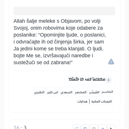
Allah šalje meleke s Objavom, po volji
Svojoj, onim robovima koje odabere za
poslanike: “Opominjite ljude, o poslanici,
i odvraćajte ih od činjenja širka, jer sam
Ja jedini kome se treba klanjati. O ljudi,
bojte Me se, izvršavajući naredbe i
sustežući se od zabrana!”
ߘߟߊߡߌߘߊ߫ ߜߘߍ ߟߎ߫ ߦߌ߬ߘߊ߬ߟߌ
التفاسير:
المُيسَّر
المختصر
السعدي
ابن كثير
الطبري
|
النفحات المكية
هدايات
16
:
3