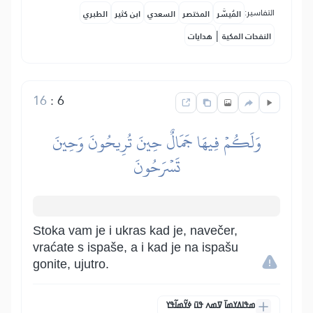
التفاسير:
المُيسَّر
المختصر
السعدي
ابن كثير
الطبري
|
النفحات المكية
هدايات
16
:
6
وَلَكُمۡ فِيهَا جَمَالٌ حِينَ تُرِيحُونَ وَحِينَ
تَسۡرَحُونَ
Stoka vam je i ukras kad je, navečer,
vraćate s ispaše, a i kad je na ispašu
gonite, ujutro.
ߘߟߊߡߌߘߊ߫ ߜߘߍ ߟߎ߫ ߦߌ߬ߘߊ߬ߟߌ