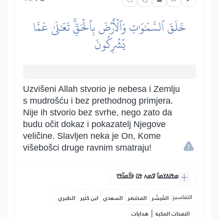
خَلَقَ ٱلسَّمَٰوَٰتِ وَٱلۡأَرۡضَ بِٱلۡحَقِّۚ تَعَٰلَىٰ عَمَّا
يُشۡرِكُونَ
Uzvišeni Allah stvorio je nebesa i Zemlju
s mudrošću i bez prethodnog primjera.
Nije ih stvorio bez svrhe, nego zato da
budu očit dokaz i pokazatelj Njegove
veličine. Slavljen neka je On, Kome
višebošci druge ravnim smatraju!
ߘߟߊߡߌߘߊ߫ ߜߘߍ ߟߎ߫ ߦߌ߬ߘߊ߬ߟߌ
التفاسير:
المُيسَّر
المختصر
السعدي
ابن كثير
الطبري
|
النفحات المكية
هدايات