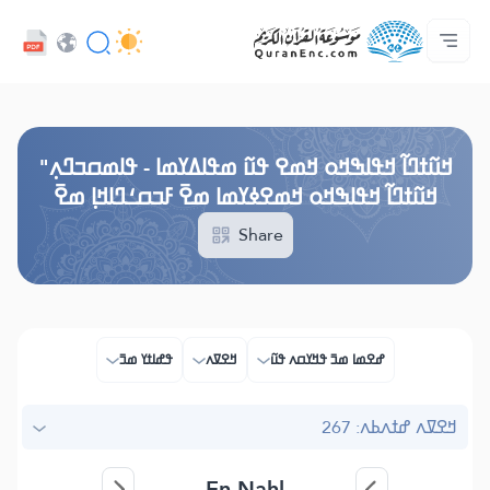
ߟߊߥߙߎߞߌߓߊ߮ ߟߎ߬ ߗߋߢߊ߬ߟߌ - API
ߘߟߊߡߌߘߊ ߟߎ߫ ߦߌ߬ߘߊ߬ߥߟߊ
ߖߊ߬ߕߋ߬ߘߐ߬ߛߌ߮ ߞߊ߲߬ߞߎߡߊ
ߊ߲ ߟߊߛߐ߬ߘߐ߲߫ ߦߊ߲߬ ߝߍ߬
ߓߏ߬ߟߏ߲߬ߘߊ
Audio
ߞߊ߲
Browse Old Version
ߞߎ߬ߙߣߊ߬ ߞߟߊߒߞߋ ߞߘߐ ߟߎ߬ ߘߟߊߡߌߘߊ - ߟߊߘߛߏߣߍ߲"
ߞߎ߬ߙߣߊ߬ ߞߟߊߒߞߋ ߞߘߐߦߌߘߊ ߘߐ߫ ߓߏߛߑߣߊߞߊ߲ ߘߐ߫
Share
ߝߐߘߊ ߘߏ߫ ߟߞߌߛߍ ߟߎ߬
ߞߐߜߍ
ߟߝߊߙߌ ߘߏ߫
ߞߐߜߍ ߝߙߍߕߍ: 267
En-Nahl