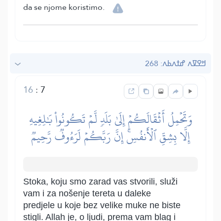
da se njome koristimo.
ߞߐߜߍ ߝߙߍߕߍ: 268
16
:
7
وَتَحۡمِلُ أَثۡقَالَكُمۡ إِلَىٰ بَلَدٖ لَّمۡ تَكُونُواْ بَٰلِغِيهِ
إِلَّا بِشِقِّ ٱلۡأَنفُسِۚ إِنَّ رَبَّكُمۡ لَرَءُوفٞ رَّحِيمٞ
Stoka, koju smo zarad vas stvorili, služi
vam i za nošenje tereta u daleke
predjele u koje bez velike muke ne biste
stigli. Allah je, o ljudi, prema vam blag i