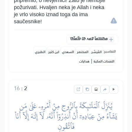
pripremio, o nevjernici! Zato je nemojte
požurivati. Hvaljen neka je Allah i neka
je vrlo visoko iznad toga da ima
saučesnike!
ߘߟߊߡߌߘߊ߫ ߜߘߍ ߟߎ߫ ߦߌ߬ߘߊ߬ߟߌ
التفاسير:
المُيسَّر
المختصر
السعدي
ابن كثير
الطبري
|
النفحات المكية
هدايات
16
:
2
يُنَزِّلُ ٱلۡمَلَٰٓئِكَةَ بِٱلرُّوحِ مِنۡ أَمۡرِهِۦ عَلَىٰ مَن
يَشَآءُ مِنۡ عِبَادِهِۦٓ أَنۡ أَنذِرُوٓاْ أَنَّهُۥ لَآ إِلَٰهَ إِلَّآ أَنَا۠
فَٱتَّقُونِ