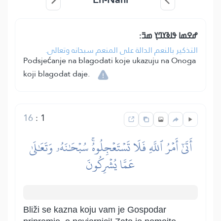
ߝߐߘߊ ߟߊߢߌߣߌ߲ ߘߏ߫:
التذكير بالنعم الدالة على المنعم سبحانه وتعالى.
Podsjećanje na blagodati koje ukazuju na Onoga
koji blagodat daje.
16
:
1
أَتَىٰٓ أَمۡرُ ٱللَّهِ فَلَا تَسۡتَعۡجِلُوهُۚ سُبۡحَٰنَهُۥ وَتَعَٰلَىٰ
عَمَّا يُشۡرِكُونَ
Bliži se kazna koju vam je Gospodar