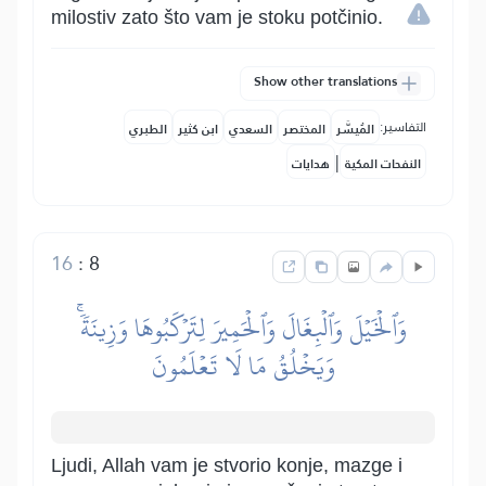
milostiv zato što vam je stoku potčinio.
Show other translations
التفاسير:
المُيسَّر
المختصر
السعدي
ابن كثير
الطبري
|
النفحات المكية
هدايات
16
:
8
وَٱلۡخَيۡلَ وَٱلۡبِغَالَ وَٱلۡحَمِيرَ لِتَرۡكَبُوهَا وَزِينَةٗۚ
وَيَخۡلُقُ مَا لَا تَعۡلَمُونَ
Ljudi, Allah vam je stvorio konje, mazge i