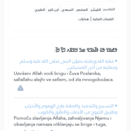
التفاسير:
المُيسَّر
المختصر
السعدي
ابن كثير
الطبري
|
النفحات المكية
هدايات
ߟߝߊߙߌ ߟߎ߫ ߢߊ߬ߕߣߐ ߘߏ߫ ߞߐߜߍ ߣߌ߲߬ ߞߊ߲߬:
• عناية الله ورعايته بصَوْن النبي صلى الله عليه وسلم
وحمايته من أذى المشركين.
Uzvišeni Allah vodi brigu i čuva Poslanika,
sallallahu alejhi ve sellem, od zla mnogobožaca.
• التسبيح والتحميد والصلاة علاج الهموم والأحزان،
وطريق الخروج من الأزمات والمآزق والكروب.
Pomoću slavljenja Allaha, zahvaljivanja Njemu i
obavljanja namaza otklanjaju se brige i tuga,