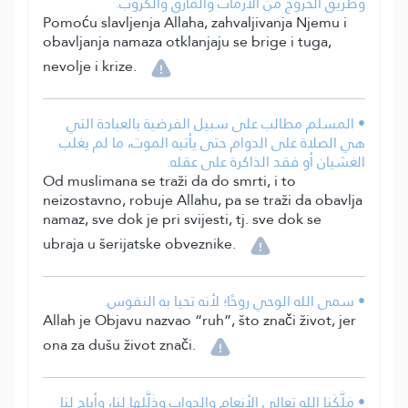
وطريق الخروج من الأزمات والمآزق والكروب.
Pomoću slavljenja Allaha, zahvaljivanja Njemu i
obavljanja namaza otklanjaju se brige i tuga,
nevolje i krize.
• المسلم مطالب على سبيل الفرضية بالعبادة التي
هي الصلاة على الدوام حتى يأتيه الموت، ما لم يغلب
الغشيان أو فقد الذاكرة على عقله.
Od muslimana se traži da do smrti, i to
neizostavno, robuje Allahu, pa se traži da obavlja
namaz, sve dok je pri svijesti, tj. sve dok se
ubraja u šerijatske obveznike.
• سمى الله الوحي روحًا؛ لأنه تحيا به النفوس.
Allah je Objavu nazvao “ruh”, što znači život, jer
ona za dušu život znači.
• مَلَّكَنا الله تعالى الأنعام والدواب وذَلَّلها لنا، وأباح لنا