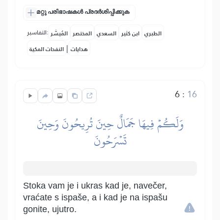
മറ്റു പരിഭാഷകൾ പ്രദർശിപ്പിക്കുക
التفاسير:
الطبري
ابن كثير
السعدي
المختصر
المُيسَّر
|
هدايات
النفحات المكية
6
:
16
وَلَكُمۡ فِيهَا جَمَالٌ حِينَ تُرِيحُونَ وَحِينَ
تَسۡرَحُونَ
Stoka vam je i ukras kad je, navečer,
vraćate s ispaše, a i kad je na ispašu
gonite, ujutro.