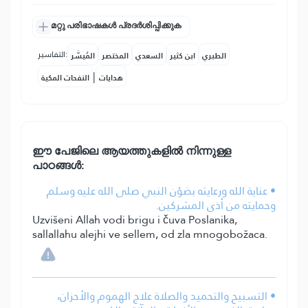
മറ്റു പരിഭാഷകൾ പ്രദർശിപ്പിക്കുക
التفاسير:
الطبري
ابن كثير
السعدي
المختصر
المُيسَّر
|
هدايات
النفحات المكية
ഈ പേജിലെ ആയത്തുകളിൽ നിന്നുള്ള
പാഠങ്ങൾ:
• عناية الله ورعايته بصَوْن النبي صلى الله عليه وسلم
وحمايته من أذى المشركين.
Uzvišeni Allah vodi brigu i čuva Poslanika,
sallallahu alejhi ve sellem, od zla mnogobožaca.
• التسبيح والتحميد والصلاة علاج الهموم والأحزان،