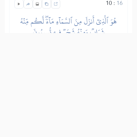
10
:
16
هُوَ ٱلَّذِيٓ أَنزَلَ مِنَ ٱلسَّمَآءِ مَآءٗۖ لَّكُم مِّنۡهُ
شَرَابٞ وَمِنۡهُ شَجَرٞ فِيهِ تُسِيمُونَ
Allah spušta iz oblaka vodu koju pijete i
kojom pojite stoku. Pomoću iste te vode
natapa se rastinje kojim stoku napasate.
Show other translations
التفاسير:
الطبري
ابن كثير
السعدي
المختصر
المُيسَّر
|
هدايات
النفحات المكية