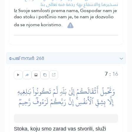
تسخيرها والانتفاع بها؛ رحمة منه تعالى بنا.
Iz Svoje samilosti prema nama, Gospodar nam je
dao stoku i potčinio nam je, te nam je dozvolio
da se njome koristimo.
പേജ് നമ്പർ: 268
7
:
16
وَتَحۡمِلُ أَثۡقَالَكُمۡ إِلَىٰ بَلَدٖ لَّمۡ تَكُونُواْ بَٰلِغِيهِ
إِلَّا بِشِقِّ ٱلۡأَنفُسِۚ إِنَّ رَبَّكُمۡ لَرَءُوفٞ رَّحِيمٞ
Stoka, koju smo zarad vas stvorili, služi