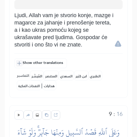
Ljudi, Allah vam je stvorio konje, mazge i
magarce za jahanje i prenošenje tereta,
a i kao ukras pomoću kojeg se
ukrašavate pred ljudima. Gospodar će
stvoriti i ono što vi ne znate.
Show other translations
التفاسير:
الطبري
ابن كثير
السعدي
المختصر
المُيسَّر
|
هدايات
النفحات المكية
9
:
16
وَعَلَى ٱللَّهِ قَصۡدُ ٱلسَّبِيلِ وَمِنۡهَا جَآئِرٞۚ وَلَوۡ شَآءَ