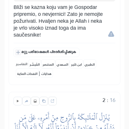
Bliži se kazna koju vam je Gospodar
pripremio, o nevjernici! Zato je nemojte
požurivati. Hvaljen neka je Allah i neka
je vrlo visoko iznad toga da ima
saučesnike!
മറ്റു പരിഭാഷകൾ പ്രദർശിപ്പിക്കുക
التفاسير:
الطبري
ابن كثير
السعدي
المختصر
المُيسَّر
|
هدايات
النفحات المكية
2
:
16
يُنَزِّلُ ٱلۡمَلَٰٓئِكَةَ بِٱلرُّوحِ مِنۡ أَمۡرِهِۦ عَلَىٰ مَن
يَشَآءُ مِنۡ عِبَادِهِۦٓ أَنۡ أَنذِرُوٓاْ أَنَّهُۥ لَآ إِلَٰهَ إِلَّآ أَنَا۠