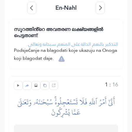
En-Nahl
സൂറത്തിൻ്റെ അവതരണ ലക്ഷ്യങ്ങളിൽ
പെട്ടതാണ്:
التذكير بالنعم الدالة على المنعم سبحانه وتعالى.
Podsjećanje na blagodati koje ukazuju na Onoga
koji blagodat daje.
1
:
16
أَتَىٰٓ أَمۡرُ ٱللَّهِ فَلَا تَسۡتَعۡجِلُوهُۚ سُبۡحَٰنَهُۥ وَتَعَٰلَىٰ
عَمَّا يُشۡرِكُونَ