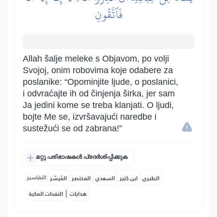
فَٱتَّقُونِ
Allah šalje meleke s Objavom, po volji
Svojoj, onim robovima koje odabere za
poslanike: “Opominjite ljude, o poslanici,
i odvraćajte ih od činjenja širka, jer sam
Ja jedini kome se treba klanjati. O ljudi,
bojte Me se, izvršavajući naredbe i
sustežući se od zabrana!”
മറ്റു പരിഭാഷകൾ പ്രദർശിപ്പിക്കുക
التفاسير:
الطبري
ابن كثير
السعدي
المختصر
المُيسَّر
|
هدايات
النفحات المكية