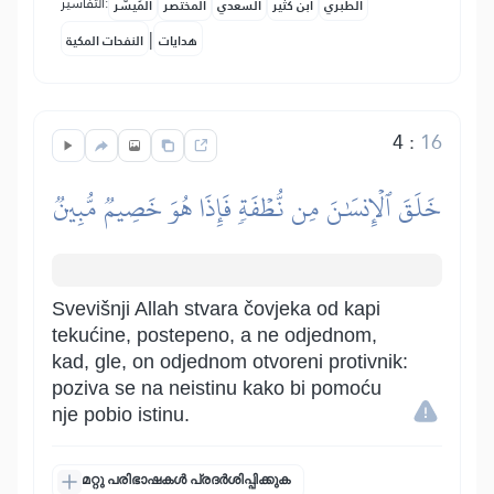
التفاسير:
الطبري
ابن كثير
السعدي
المختصر
المُيسَّر
|
هدايات
النفحات المكية
4
:
16
خَلَقَ ٱلۡإِنسَٰنَ مِن نُّطۡفَةٖ فَإِذَا هُوَ خَصِيمٞ مُّبِينٞ
Svevišnji Allah stvara čovjeka od kapi
tekućine, postepeno, a ne odjednom,
kad, gle, on odjednom otvoreni protivnik:
poziva se na neistinu kako bi pomoću
nje pobio istinu.
മറ്റു പരിഭാഷകൾ പ്രദർശിപ്പിക്കുക