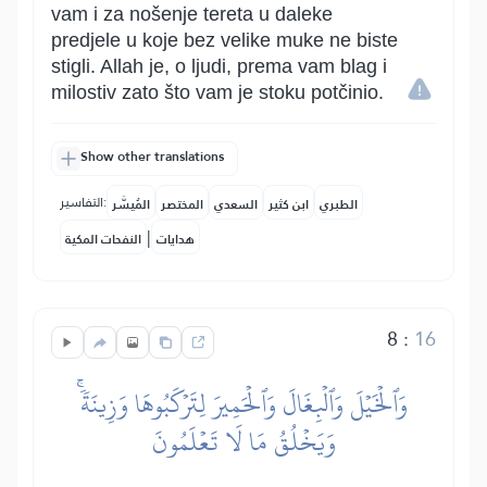
vam i za nošenje tereta u daleke
predjele u koje bez velike muke ne biste
stigli. Allah je, o ljudi, prema vam blag i
milostiv zato što vam je stoku potčinio.
Show other translations
التفاسير:
الطبري
ابن كثير
السعدي
المختصر
المُيسَّر
|
هدايات
النفحات المكية
8
:
16
وَٱلۡخَيۡلَ وَٱلۡبِغَالَ وَٱلۡحَمِيرَ لِتَرۡكَبُوهَا وَزِينَةٗۚ
وَيَخۡلُقُ مَا لَا تَعۡلَمُونَ