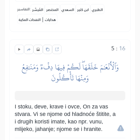
التفاسير:
الطبري
ابن كثير
السعدي
المختصر
المُيسَّر
|
هدايات
النفحات المكية
5
:
16
وَٱلۡأَنۡعَٰمَ خَلَقَهَاۖ لَكُمۡ فِيهَا دِفۡءٞ وَمَنَٰفِعُ
وَمِنۡهَا تَأۡكُلُونَ
I stoku, deve, krave i ovce, On za vas
stvara. Vi se njome od hladnoće štitite, a
i drugih koristi imate, kao npr. vunu,
mlijeko, jahanje; njome se i hranite.