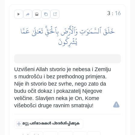
3
:
16
خَلَقَ ٱلسَّمَٰوَٰتِ وَٱلۡأَرۡضَ بِٱلۡحَقِّۚ تَعَٰلَىٰ عَمَّا
يُشۡرِكُونَ
Uzvišeni Allah stvorio je nebesa i Zemlju
s mudrošću i bez prethodnog primjera.
Nije ih stvorio bez svrhe, nego zato da
budu očit dokaz i pokazatelj Njegove
veličine. Slavljen neka je On, Kome
višebošci druge ravnim smatraju!
മറ്റു പരിഭാഷകൾ പ്രദർശിപ്പിക്കുക