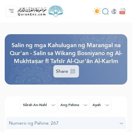
Ang Pangunahin
Indise ng mga Salin
Audio
Mga Serbisyo ng mga Developer - API
Tungkol
makipag-ugnayan sa amin
Ang Wika
Browse Old Version
Salin ng mga Kahulugan ng Marangal na
Qur'an - Salin sa Wikang Bosniyano ng Al-
Mukhtaṣar fī Tafsīr Al-Qur'ān Al-Karīm
Share
Sūrah An-Nahl
Ang Pahina
Ayah
Numero ng Pahina: 267