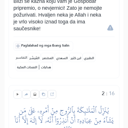
Bliži se kazna koju vam je Gospodar
pripremio, o nevjernici! Zato je nemojte
požurivati. Hvaljen neka je Allah i neka
je vrlo visoko iznad toga da ima
saučesnike!
Paglalahad ng mga Ibang Salin
التفاسير:
المُيسَّر
المختصر
السعدي
ابن كثير
الطبري
|
النفحات المكية
هدايات
2
:
16
يُنَزِّلُ ٱلۡمَلَٰٓئِكَةَ بِٱلرُّوحِ مِنۡ أَمۡرِهِۦ عَلَىٰ مَن
يَشَآءُ مِنۡ عِبَادِهِۦٓ أَنۡ أَنذِرُوٓاْ أَنَّهُۥ لَآ إِلَٰهَ إِلَّآ أَنَا۠