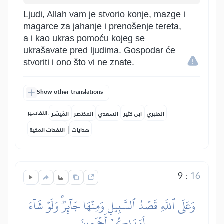
Ljudi, Allah vam je stvorio konje, mazge i
magarce za jahanje i prenošenje tereta,
a i kao ukras pomoću kojeg se
ukrašavate pred ljudima. Gospodar će
stvoriti i ono što vi ne znate.
Show other translations
التفاسير:
المُيسَّر
المختصر
السعدي
ابن كثير
الطبري
|
النفحات المكية
هدايات
9
:
16
وَعَلَى ٱللَّهِ قَصۡدُ ٱلسَّبِيلِ وَمِنۡهَا جَآئِرٞۚ وَلَوۡ شَآءَ
لَهَدَىٰكُمۡ أَجۡمَعِينَ