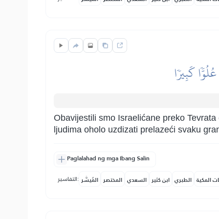
 عُلُوّٗا كَبِيرٗا
Obavijestili smo Israelićane preko Tevrata d
ljudima oholo uzdizati prelazeći svaku gra
Paglalahad ng mga Ibang Salin
التفاسير:
ات المكية
الطبري
ابن كثير
السعدي
المختصر
المُيسَّر