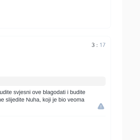
3
:
17
dite svjesni ove blagodati i budite
slijedite Nuha, koji je bio veoma