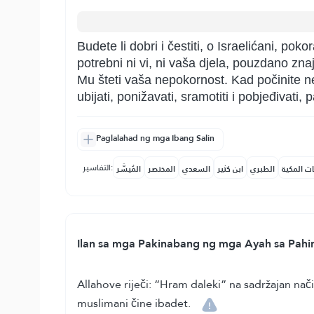
Budete li dobri i čestiti, o Israelićani, po
potrebni ni vi, ni vaša djela, pouzdano znaj
Mu šteti vaša nepokornost. Kad počinite ne
ubijati, ponižavati, sramotiti i pobjeđivati, 
Paglalahad ng mga Ibang Salin
التفاسير:
ات المكية
الطبري
ابن كثير
السعدي
المختصر
المُيسَّر
Ilan sa mga Pakinabang ng mga Ayah sa Pahin
Allahove riječi: “Hram daleki” na sadržajan na
muslimani čine ibadet.