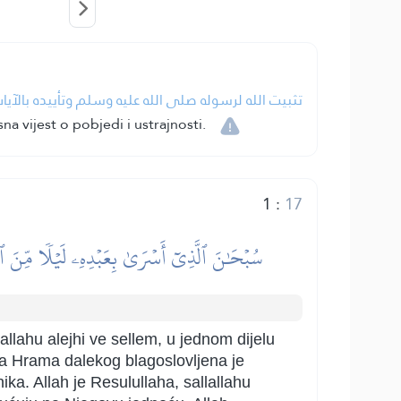
تثبيت الله لرسوله صلى الله عليه وسلم وتأييده بالآيات.
na vijest o pobjedi i ustrajnosti.
1
:
17
سُبۡحَٰنَ ٱلَّذِيٓ أَسۡرَىٰ بِعَبۡدِهِۦ لَيۡلٗا مِّنَ ٱلۡم
llahu alejhi ve sellem, u jednom dijelu
na Hrama dalekog blagoslovljena je
ka. Allah je Resulullaha, sallallahu