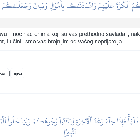
َكُمُ ٱلۡكَرَّةَ عَلَيۡهِمۡ وَأَمۡدَدۡنَٰكُم بِأَمۡوَٰلٖ وَبَنِينَ وَجَعَلۡنَٰكُمۡ أ
avu i moć nad onima koji su vas prethodno savladali, nako
 i učinili smo vas brojnijim od vašeg neprijatelja.
|
هدايات
النفح
هَاۚ فَإِذَا جَآءَ وَعۡدُ ٱلۡأٓخِرَةِ لِيَسُـُٔواْ وُجُوهَكُمۡ وَلِيَدۡخُلُواْ ٱلۡمَسۡج
تَتۡبِيرًا