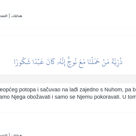
|
هدايات
النفح
ذُرِّيَّةَ مَنۡ حَمَلۡنَا مَعَ نُوحٍۚ إِنَّهُۥ كَانَ عَبۡدٗا شَكُورٗا
veopćeg potopa i sačuvao na lađi zajedno s Nuhom, pa bu
amo Njega obožavati i samo se Njemu pokoravati. U tome 
|
هدايات
النفح