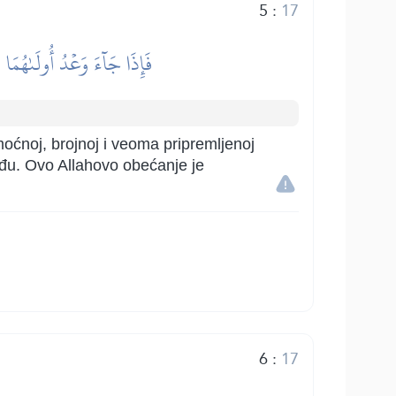
5
:
17
فَإِذَا جَآءَ وَعۡدُ أُولَىٰهُمَا
 moćnoj, brojnoj i veoma pripremljenoj
6
:
17