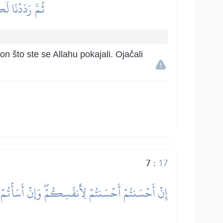
ثُمَّ رَدَدۡنَا ل
n što ste se Allahu pokajali. Ojačali
7
:
17
إِنۡ أَحۡسَنتُمۡ أَحۡسَنتُمۡ لِأَنفُسِكُمۡۖ وَإِنۡ أَسَأۡتُمۡ فَلَ