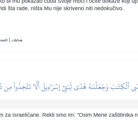
ako bi mu pokazao čuda Svoje moći i očite dokaze koji u
di šta rade, ništa Mu nije skriveno niti nedokučivo.
|
هدايات
النفح
وسَى ٱلۡكِتَٰبَ وَجَعَلۡنَٰهُ هُدٗى لِّبَنِيٓ إِسۡرَٰٓءِيلَ أَلَّا تَتَّخِذُواْ مِن د
m za Israelićane. Rekli smo im: "Osim Mene zaštitinika n