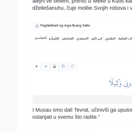
alejhi ve sellem, prenio iz Meke u Kuds k
džellešanuhu, čuje molbe Svojih robova i vi
Paglalahad ng mga Ibang Salin
التفاسير:
ات المكية
الطبري
ابن كثير
السعدي
المختصر
المُيسَّر
ُونِي وَكِيلٗا
I Musau smo dali Tevrat, učinivši ga uputo
oslanjati u svemu što radite."