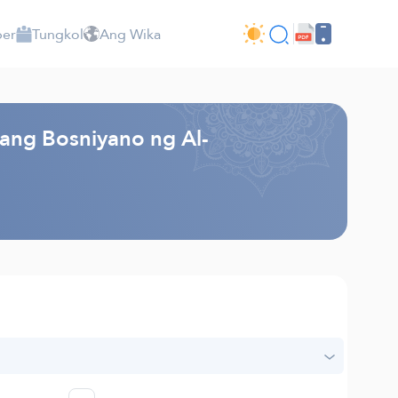
per
Tungkol
Ang Wika
kang Bosniyano ng Al-