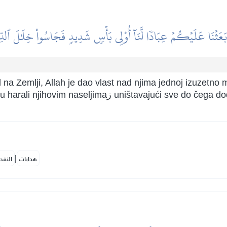
 بَعَثۡنَا عَلَيۡكُمۡ عِبَادٗا لَّنَآ أُوْلِي بَأۡسٖ شَدِيدٖ فَجَاسُواْ خِلَٰلَ ٱلدِّي
d na Zemlji, Allah je dao vlast nad njima jednoj izuzetno
tavajući sve do čega dođu. Ovo Allahovo obećanje je
|
هدايات
النفح