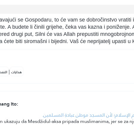
koravajući se Gospodaru, to će vam se dobročinstvo vratiti 
te. A budete li činili grijehe, čeka vas kazna i poniženje. 
red drugi put, Silni će vas Allah prepustiti mnogobrojnom
pa ćete biti siromašni i bijedni. Vaš će neprijatelj upasti u
|
هدايات
النفح
ang Ito:
• حكم الإسلام؛ لأن المسجد موطن عبادةِ المسلمين
čin ukazuju da Mesdžidul-aksa pripada muslimanima, jer se za n