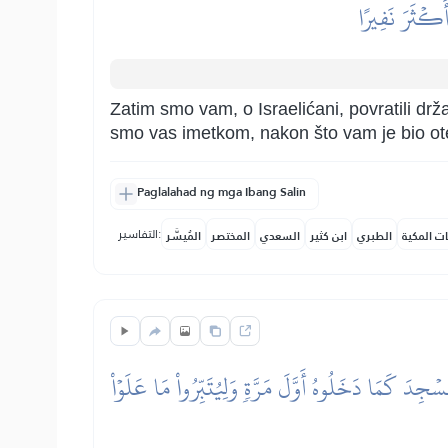
َكۡثَرَ نَفِيرًا
Zatim smo vam, o Israelićani, povratili drž
smo vas imetkom, nakon što vam je bio otet,
Paglalahad ng mga Ibang Salin
التفاسير:
ات المكية
الطبري
ابن كثير
السعدي
المختصر
المُيسَّر
ِدَ كَمَا دَخَلُوهُ أَوَّلَ مَرَّةٖ وَلِيُتَبِّرُواْ مَا عَلَوۡاْ