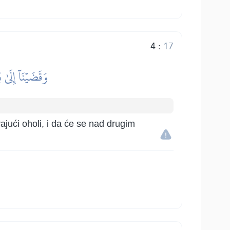
4
:
17
وَقَضَيۡنَآ إِلَىٰ
vajući oholi, i da će se nad drugim