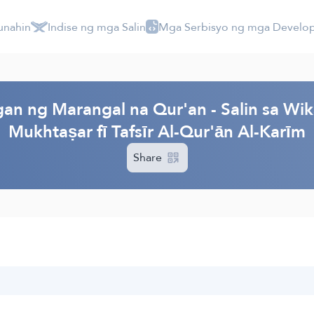
unahin
Indise ng mga Salin
Mga Serbisyo ng mga Develo
an ng Marangal na Qur'an - Salin sa Wi
Mukhtaṣar fī Tafsīr Al-Qur'ān Al-Karīm
Share