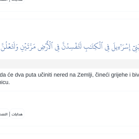
 بَنِيٓ إِسۡرَٰٓءِيلَ فِي ٱلۡكِتَٰبِ لَتُفۡسِدُنَّ فِي ٱلۡأَرۡضِ مَرَّتَيۡنِ وَلَتَعۡلُنَّ
a će dva puta učiniti nered na Zemlji, čineći grijehe i bi
nicu.
|
هدايات
النفح