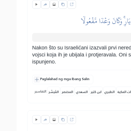
َارِۚ وَكَانَ وَعۡدٗا مَّفۡعُولٗا
Nakon što su Israelićani izazvali prvi nere
vojsci koja ih je ubijala i protjeravala. Oni su harali njihovim naseljimaز uniš
ispunjeno.
Paglalahad ng mga Ibang Salin
التفاسير:
ات المكية
الطبري
ابن كثير
السعدي
المختصر
المُيسَّر