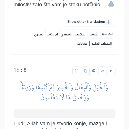
milostiv zato što vam je stoku potčinio.
Show other translations
التفاسير:
المُيسَّر
المختصر
السعدي
ابن كثير
الطبري
|
النفحات المكية
هدايات
16
:
8
وَٱلۡخَيۡلَ وَٱلۡبِغَالَ وَٱلۡحَمِيرَ لِتَرۡكَبُوهَا وَزِينَةٗۚ
وَيَخۡلُقُ مَا لَا تَعۡلَمُونَ
Ljudi, Allah vam je stvorio konje, mazge i