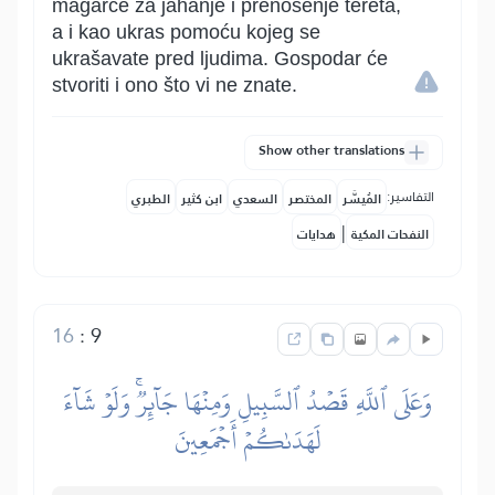
magarce za jahanje i prenošenje tereta,
a i kao ukras pomoću kojeg se
ukrašavate pred ljudima. Gospodar će
stvoriti i ono što vi ne znate.
Show other translations
التفاسير:
المُيسَّر
المختصر
السعدي
ابن كثير
الطبري
|
النفحات المكية
هدايات
16
:
9
وَعَلَى ٱللَّهِ قَصۡدُ ٱلسَّبِيلِ وَمِنۡهَا جَآئِرٞۚ وَلَوۡ شَآءَ
لَهَدَىٰكُمۡ أَجۡمَعِينَ