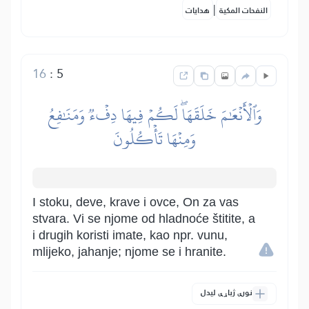
|
النفحات المكية
هدايات
16
:
5
وَٱلۡأَنۡعَٰمَ خَلَقَهَاۖ لَكُمۡ فِيهَا دِفۡءٞ وَمَنَٰفِعُ
وَمِنۡهَا تَأۡكُلُونَ
I stoku, deve, krave i ovce, On za vas
stvara. Vi se njome od hladnoće štitite, a
i drugih koristi imate, kao npr. vunu,
mlijeko, jahanje; njome se i hranite.
نورې ژباړې لیدل