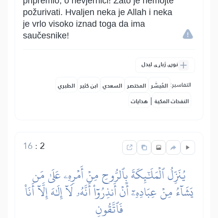
pripremio, o nevjernici! Zato je nemojte
požurivati. Hvaljen neka je Allah i neka
je vrlo visoko iznad toga da ima
saučesnike!
نورې ژباړې لیدل
التفاسير:
المُيسَّر
المختصر
السعدي
ابن كثير
الطبري
|
النفحات المكية
هدايات
16
:
2
يُنَزِّلُ ٱلۡمَلَٰٓئِكَةَ بِٱلرُّوحِ مِنۡ أَمۡرِهِۦ عَلَىٰ مَن
يَشَآءُ مِنۡ عِبَادِهِۦٓ أَنۡ أَنذِرُوٓاْ أَنَّهُۥ لَآ إِلَٰهَ إِلَّآ أَنَا۠
فَٱتَّقُونِ