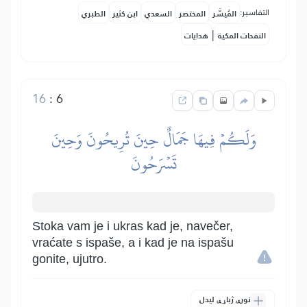
التفاسير:
المُيسَّر
المختصر
السعدي
ابن كثير
الطبري
|
النفحات المكية
هدايات
16
:
6
وَلَكُمۡ فِيهَا جَمَالٌ حِينَ تُرِيحُونَ وَحِينَ
تَسۡرَحُونَ
Stoka vam je i ukras kad je, navečer,
vraćate s ispaše, a i kad je na ispašu
gonite, ujutro.
نورې ژباړې لیدل