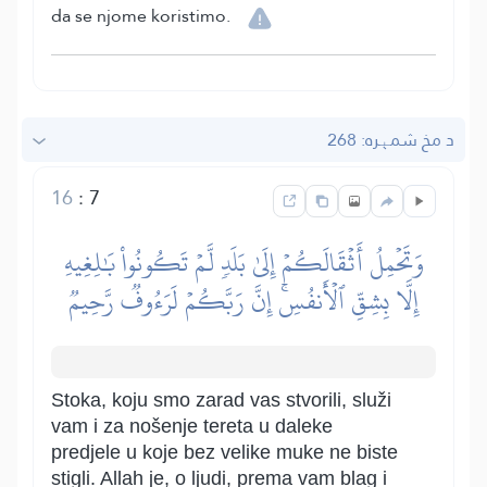
da se njome koristimo.
د مخ شمېره: 268
16
:
7
وَتَحۡمِلُ أَثۡقَالَكُمۡ إِلَىٰ بَلَدٖ لَّمۡ تَكُونُواْ بَٰلِغِيهِ
إِلَّا بِشِقِّ ٱلۡأَنفُسِۚ إِنَّ رَبَّكُمۡ لَرَءُوفٞ رَّحِيمٞ
Stoka, koju smo zarad vas stvorili, služi
vam i za nošenje tereta u daleke
predjele u koje bez velike muke ne biste
stigli. Allah je, o ljudi, prema vam blag i