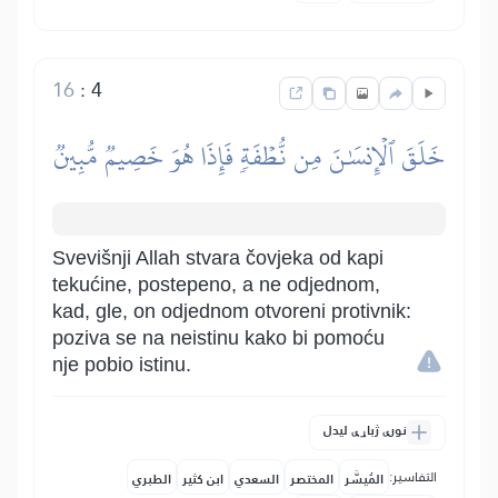
16
:
4
خَلَقَ ٱلۡإِنسَٰنَ مِن نُّطۡفَةٖ فَإِذَا هُوَ خَصِيمٞ مُّبِينٞ
Svevišnji Allah stvara čovjeka od kapi
tekućine, postepeno, a ne odjednom,
kad, gle, on odjednom otvoreni protivnik:
poziva se na neistinu kako bi pomoću
nje pobio istinu.
نورې ژباړې لیدل
التفاسير:
المُيسَّر
المختصر
السعدي
ابن كثير
الطبري