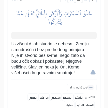
خَلَقَ ٱلسَّمَٰوَٰتِ وَٱلۡأَرۡضَ بِٱلۡحَقِّۚ تَعَٰلَىٰ عَمَّا
يُشۡرِكُونَ
Uzvišeni Allah stvorio je nebesa i Zemlju
s mudrošću i bez prethodnog primjera.
Nije ih stvorio bez svrhe, nego zato da
budu očit dokaz i pokazatelj Njegove
veličine. Slavljen neka je On, Kome
višebošci druge ravnim smatraju!
نورې ژباړې لیدل
التفاسير:
المُيسَّر
المختصر
السعدي
ابن كثير
الطبري
|
النفحات المكية
هدايات