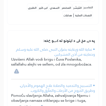
التفاسير:
المُيسَّر
المختصر
السعدي
ابن كثير
الطبري
|
النفحات المكية
هدايات
په دې مخ کې د ایتونو له ګټو څخه:
• عناية الله ورعايته بصَوْن النبي صلى الله عليه وسلم
وحمايته من أذى المشركين.
Uzvišeni Allah vodi brigu i čuva Poslanika,
sallallahu alejhi ve sellem, od zla mnogobožaca.
• التسبيح والتحميد والصلاة علاج الهموم والأحزان،
وطريق الخروج من الأزمات والمآزق والكروب.
Pomoću slavljenja Allaha, zahvaljivanja Njemu i
obavljanja namaza otklanjaju se brige i tuga,