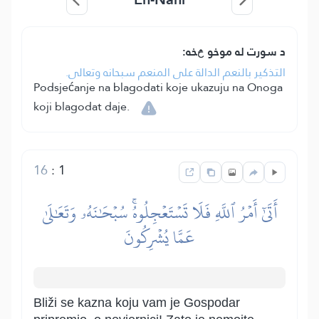
د سورت له موخو څخه:
التذكير بالنعم الدالة على المنعم سبحانه وتعالى.
Podsjećanje na blagodati koje ukazuju na Onoga
koji blagodat daje.
16
:
1
أَتَىٰٓ أَمۡرُ ٱللَّهِ فَلَا تَسۡتَعۡجِلُوهُۚ سُبۡحَٰنَهُۥ وَتَعَٰلَىٰ
عَمَّا يُشۡرِكُونَ
Bliži se kazna koju vam je Gospodar