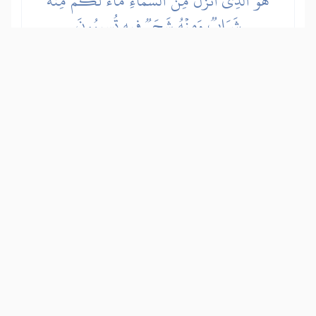
هُوَ ٱلَّذِيٓ أَنزَلَ مِنَ ٱلسَّمَآءِ مَآءٗۖ لَّكُم مِّنۡهُ
شَرَابٞ وَمِنۡهُ شَجَرٞ فِيهِ تُسِيمُونَ
Allah spušta iz oblaka vodu koju pijete i
kojom pojite stoku. Pomoću iste te vode
natapa se rastinje kojim stoku napasate.
Show other translations
التفاسير:
المُيسَّر
المختصر
السعدي
ابن كثير
الطبري
|
النفحات المكية
هدايات
16
:
11