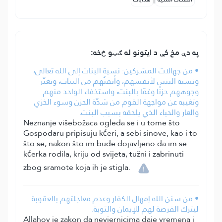
په دې مخ کې د ایتونو له ګټو څخه:
• من جهالات المشركين: نسبة البنات إلى الله تعالى،
ونسبة البنين لأنفسهم، وأَنفَتُهم من البنات، وتغيّر
وجوههم حزنًا وغمَّا بالبنت، واستخفاء الواحد منهم
وتغيبه عن مواجهة القوم من شدّة الحزن وسوء الخزي
والعار والحياء الذي يلحقه بسبب البنت.
Neznanje višebožaca ogleda se i u tome što
Gospodaru pripisuju kćeri, a sebi sinove, kao i to
što se, nakon što im bude dojavljeno da im se
kćerka rodila, kriju od svijeta, tužni i zabrinuti
zbog sramote koja ih je stigla.
• من سنن الله إمهال الكفار وعدم معاجلتهم بالعقوبة
ليترك الفرصة لهم للإيمان والتوبة.
Allahov je zakon da nevjernicima daje vremena i