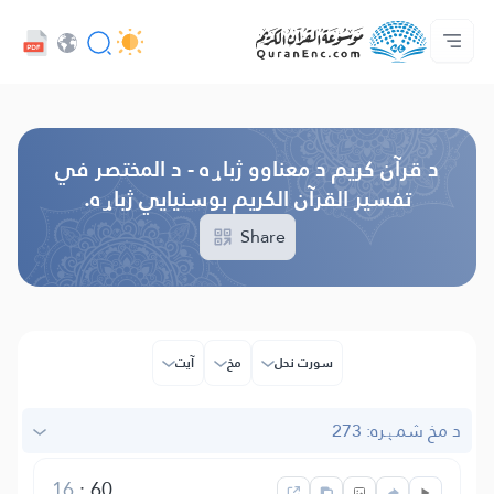
ژبه
Audio
کور‌پاڼه
د پروژې په اړه
د ژباړو فهرست
مونږ سره اړیکه ونیسه
د پراختیا ورکوونکو چوپړتیاوې - API
Browse Old Version
د قرآن کریم د معناوو ژباړه - د المختصر في
تفسیر القرآن الکریم بوسنیایي ژباړه.
Share
سورت نحل
مخ
آیت
د مخ شمېره: 273
16
:
60