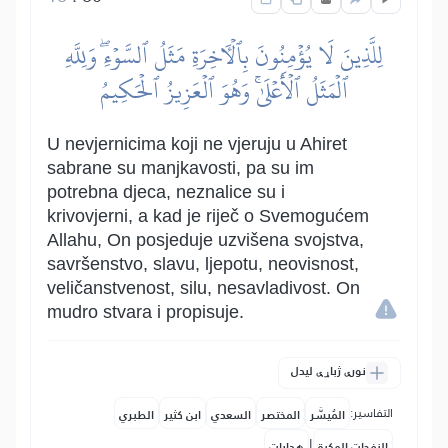
لِلَّذِينَ لَا يُؤۡمِنُونَ بِٱلۡأٓخِرَةِ مَثَلُ ٱلسَّوۡءِۖ وَلِلَّهِ
ٱلۡمَثَلُ ٱلۡأَعۡلَىٰۚ وَهُوَ ٱلۡعَزِيزُ ٱلۡحَكِيمُ
U nevjernicima koji ne vjeruju u Ahiret
sabrane su manjkavosti, pa su im
potrebna djeca, neznalice su i
krivovjerni, a kad je riječ o Svemogućem
Allahu, On posjeduje uzvišena svojstva,
savršenstvo, slavu, ljepotu, neovisnost,
veličanstvenost, silu, nesavladivost. On
mudro stvara i propisuje.
نورې ژباړې لیدل
التفاسير:
المُيسَّر
المختصر
السعدي
ابن كثير
الطبري
|
النفحات المكية
هدايات