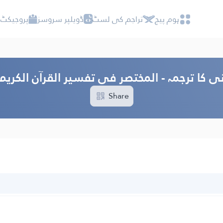
ہوم پیج
تراجم کی لسٹ
ڈویلپر سروسز
پروجیکٹ 
ی کا ترجمہ - المختصر فی تفسیر القرآن الکری
Share