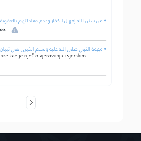
• من سنن الله إمهال الكفار وعدم معاجلتهم بالعقوبة ل
se.
• مهمة النبي صلى الله عليه وسلم الكبرى هي تبيان ما 
aze kad je riječ o vjerovanju i vjerskim