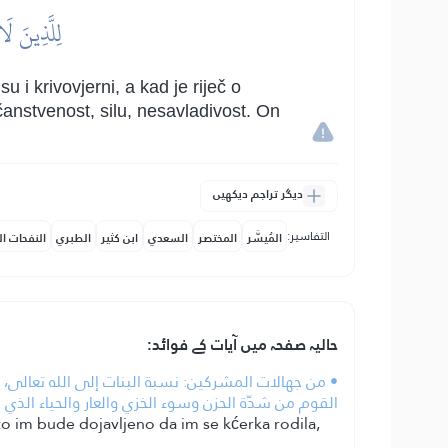
لِلَّذِينَ لَا
 i krivovjerni, a kad je riječ o
anstvenost, silu, nesavladivost. On
دیگر تراجم دیکھیں
التفاسير:
المُيسَّر
المختصر
السعدي
ابن كثير
الطبري
النفحات ال
حالیہ صفحہ میں آیات کے فوائد:
• من جهالات المشركين: نسبة البنات إلى الله تعالى، ون
القوم من شدّة الحزن وسوء الخزي والعار والحياء الذي
to im bude dojavljeno da im se kćerka rodila,