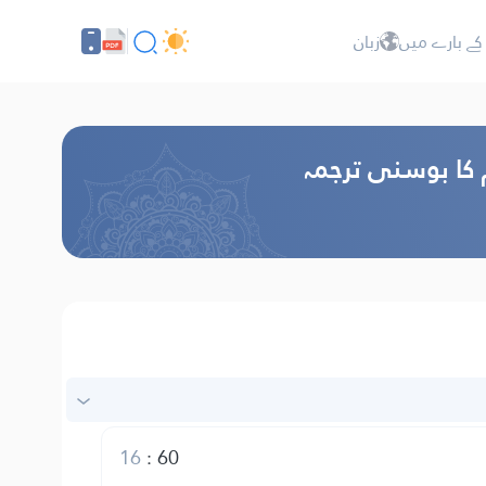
کے بارے میں
زبان
م کا بوسنی ترجمہ
16
:
60