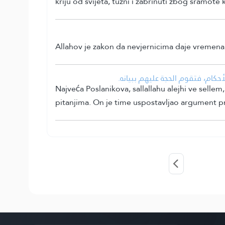
kriju od svijeta, tužni i zabrinuti zbog sramote ko
Allahov je zakon da nevjernicima daje vremena i 
حكام، فتقوم الحجة عليهم ببيانه.
Najveća Poslanikova, sallallahu alejhi ve sellem,
pitanjima. On je time uspostavljao argument pro