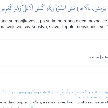
 يُؤۡمِنُونَ بِٱلۡأٓخِرَةِ مَثَلُ ٱلسَّوۡءِۖ وَلِلَّهِ ٱلۡمَثَلُ ٱلۡأَعۡلَىٰۚ وَهُوَ ٱلۡعَزِي
rane su manjkavosti, pa su im potrebna djeca, neznalice su
svojstva, savršenstvo, slavu, ljepotu, neovisnost, velič
|
مكية
هدايات
سبة البنين لأنفسهم، وأَنفَتُهم من البنات، وتغيّر وجوههم حزنًا وغمَّا
 يلحقه بسبب البنت.
odaru pripisuju kćeri, a sebi sinove, kao i to što se, nakon š