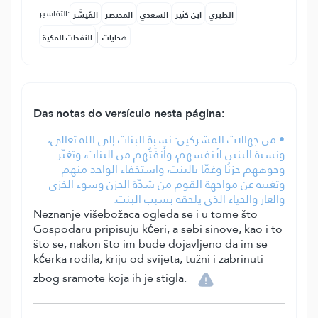
التفاسير:
الطبري
ابن كثير
السعدي
المختصر
المُيسَّر
|
هدايات
النفحات المكية
Das notas do versículo nesta página:
• من جهالات المشركين: نسبة البنات إلى الله تعالى،
ونسبة البنين لأنفسهم، وأَنفَتُهم من البنات، وتغيّر
وجوههم حزنًا وغمَّا بالبنت، واستخفاء الواحد منهم
وتغيبه عن مواجهة القوم من شدّة الحزن وسوء الخزي
والعار والحياء الذي يلحقه بسبب البنت.
Neznanje višebožaca ogleda se i u tome što
Gospodaru pripisuju kćeri, a sebi sinove, kao i to
što se, nakon što im bude dojavljeno da im se
kćerka rodila, kriju od svijeta, tužni i zabrinuti
zbog sramote koja ih je stigla.