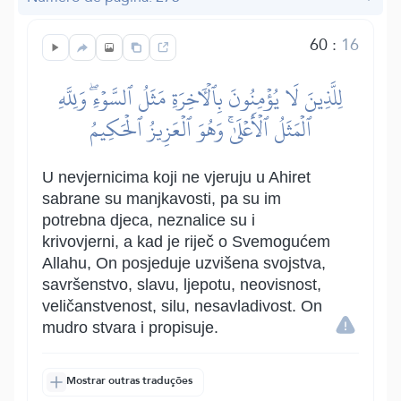
60
:
16
لِلَّذِينَ لَا يُؤۡمِنُونَ بِٱلۡأٓخِرَةِ مَثَلُ ٱلسَّوۡءِۖ وَلِلَّهِ
ٱلۡمَثَلُ ٱلۡأَعۡلَىٰۚ وَهُوَ ٱلۡعَزِيزُ ٱلۡحَكِيمُ
U nevjernicima koji ne vjeruju u Ahiret
sabrane su manjkavosti, pa su im
potrebna djeca, neznalice su i
krivovjerni, a kad je riječ o Svemogućem
Allahu, On posjeduje uzvišena svojstva,
savršenstvo, slavu, ljepotu, neovisnost,
veličanstvenost, silu, nesavladivost. On
mudro stvara i propisuje.
Mostrar outras traduções