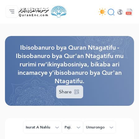
Ahabanza.
Ishakiro ry'ibisobanuro
Audio
Serivisi z'abakora amavugurura. - API
Ibijyanye n'umushinga.
Twandikire.
Ururimi.
Browse Old Version
Ibisobanuro bya Quran Ntagatifu -
Ibisobanuro bya Qur'an Ntagatifu mu
rurimi rw'ikinyabosiniya, bikaba ari
incamacye y'ibisobanuro bya Qur'an
Ntagatifu.
Share
Isurat A Nahlu
Paji.
Umurongo