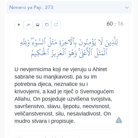
Nimero ya Paji.: 273
60
:
16
لِلَّذِينَ لَا يُؤۡمِنُونَ بِٱلۡأٓخِرَةِ مَثَلُ ٱلسَّوۡءِۖ وَلِلَّهِ
ٱلۡمَثَلُ ٱلۡأَعۡلَىٰۚ وَهُوَ ٱلۡعَزِيزُ ٱلۡحَكِيمُ
U nevjernicima koji ne vjeruju u Ahiret
sabrane su manjkavosti, pa su im
potrebna djeca, neznalice su i
krivovjerni, a kad je riječ o Svemogućem
Allahu, On posjeduje uzvišena svojstva,
savršenstvo, slavu, ljepotu, neovisnost,
veličanstvenost, silu, nesavladivost. On
mudro stvara i propisuje.