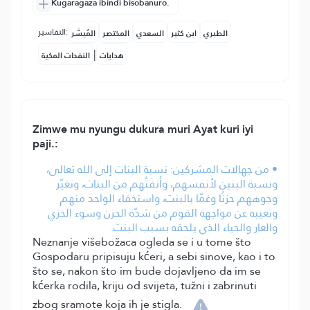
Kugaragaza ibindi bisobanuro.
التفاسير:
الطبري
ابن كثير
السعدي
المختصر
المُيسَّر
|
هدايات
النفحات المكية
Zimwe mu nyungu dukura muri Ayat kuri iyi
paji.:
• من جهالات المشركين: نسبة البنات إلى الله تعالى،
ونسبة البنين لأنفسهم، وأَنفَتُهم من البنات، وتغيّر
وجوههم حزنًا وغمَّا بالبنت، واستخفاء الواحد منهم
وتغيبه عن مواجهة القوم من شدّة الحزن وسوء الخزي
والعار والحياء الذي يلحقه بسبب البنت.
Neznanje višebožaca ogleda se i u tome što
Gospodaru pripisuju kćeri, a sebi sinove, kao i to
što se, nakon što im bude dojavljeno da im se
kćerka rodila, kriju od svijeta, tužni i zabrinuti
zbog sramote koja ih je stigla.