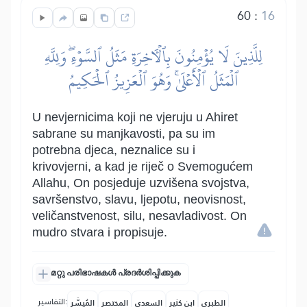
60
:
16
لِلَّذِينَ لَا يُؤۡمِنُونَ بِٱلۡأٓخِرَةِ مَثَلُ ٱلسَّوۡءِۖ وَلِلَّهِ
ٱلۡمَثَلُ ٱلۡأَعۡلَىٰۚ وَهُوَ ٱلۡعَزِيزُ ٱلۡحَكِيمُ
U nevjernicima koji ne vjeruju u Ahiret
sabrane su manjkavosti, pa su im
potrebna djeca, neznalice su i
krivovjerni, a kad je riječ o Svemogućem
Allahu, On posjeduje uzvišena svojstva,
savršenstvo, slavu, ljepotu, neovisnost,
veličanstvenost, silu, nesavladivost. On
mudro stvara i propisuje.
മറ്റു പരിഭാഷകൾ പ്രദർശിപ്പിക്കുക
التفاسير:
الطبري
ابن كثير
السعدي
المختصر
المُيسَّر