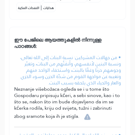
|
هدايات
النفحات المكية
ഈ പേജിലെ ആയത്തുകളിൽ നിന്നുള്ള
പാഠങ്ങൾ:
• من جهالات المشركين: نسبة البنات إلى الله تعالى،
ونسبة البنين لأنفسهم، وأَنفَتُهم من البنات، وتغيّر
وجوههم حزنًا وغمَّا بالبنت، واستخفاء الواحد منهم
وتغيبه عن مواجهة القوم من شدّة الحزن وسوء الخزي
والعار والحياء الذي يلحقه بسبب البنت.
Neznanje višebožaca ogleda se i u tome što
Gospodaru pripisuju kćeri, a sebi sinove, kao i to
što se, nakon što im bude dojavljeno da im se
kćerka rodila, kriju od svijeta, tužni i zabrinuti
zbog sramote koja ih je stigla.