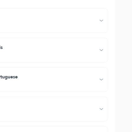
is
rtuguese