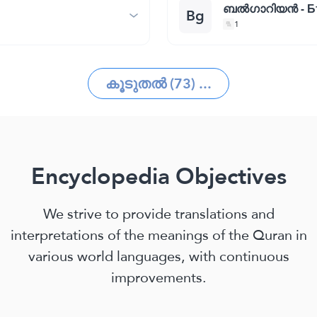
ബല്‍ഗാറിയന്‍ - 
Bg
1
കൂടുതൽ (73) ...
Encyclopedia Objectives
We strive to provide translations and
interpretations of the meanings of the Quran in
various world languages, with continuous
improvements.