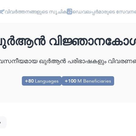
വിവർത്തനങ്ങളുടെ സൂചിക
ഡെവലപ്പർമാരുടെ സേവനങ
ുർആൻ വിജ്ഞാനകോ
സനീയമായ ഖുർആൻ പരിഭാഷകളും വിവരണങ്ങളും
+80
Languages
+100
M Beneficiaries
o