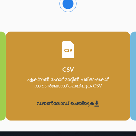
CSV
എക്സൽ ഫോർമാറ്റിൽ പരിഭാഷകൾ
ഡൗൺലോഡ് ചെയ്യുക CSV
ഡൗൺലോഡ് ചെയ്യുക