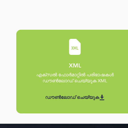
XML
എക്സൽ ഫോർമാറ്റിൽ പരിഭാഷകൾ
ഡൗൺലോഡ് ചെയ്യുക XML
ഡൗൺലോഡ് ചെയ്യുക