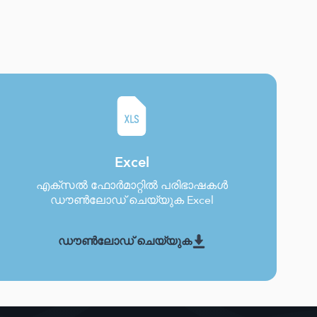
Excel
എക്സൽ ഫോർമാറ്റിൽ പരിഭാഷകൾ
ഡൗൺലോഡ് ചെയ്യുക Excel
ഡൗൺലോഡ് ചെയ്യുക