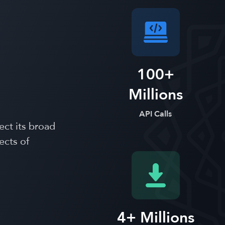
100+
Millions
API Calls
ect its broad
ects of
4+ Millions