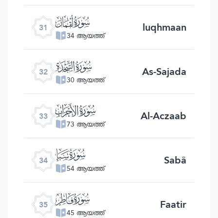
ﮫ
luqhmaan
31
34 ആയത്ത്
ﮬ
As-Sajada
32
30 ആയത്ത്
ﮭ
Al-Aczaab
33
73 ആയത്ത്
ﮮ
Sabâ
34
54 ആയത്ത്
ﮯ
Faatir
35
45 ആയത്ത്