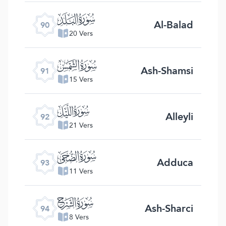
ﰇ
Al-Balad
90
20 Vers
ﰈ
Ash-Shamsi
91
15 Vers
ﰉ
Alleyli
92
21 Vers
ﰊ
Adduca
93
11 Vers
ﰋ
Ash-Sharci
94
8 Vers