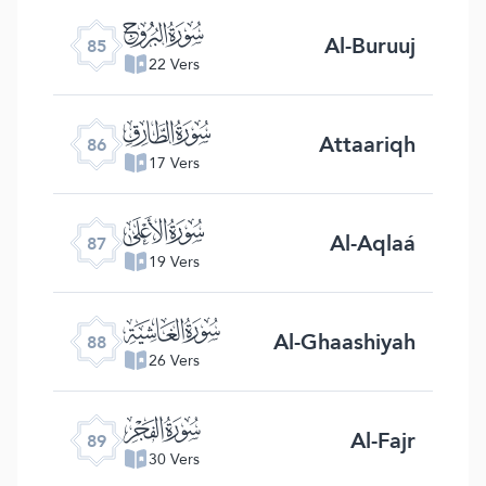
ﰂ
Al-Buruuj
85
22 Vers
ﰃ
Attaariqh
86
17 Vers
ﰄ
Al-Aqlaá
87
19 Vers
ﰅ
Al-Ghaashiyah
88
26 Vers
ﰆ
Al-Fajr
89
30 Vers