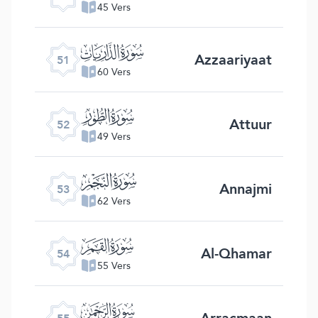
45 Vers
ﯠ
Azzaariyaat
51
60 Vers
ﯡ
Attuur
52
49 Vers
ﯢ
Annajmi
53
62 Vers
ﯣ
Al-Qhamar
54
55 Vers
ﯤ
Arracmaan