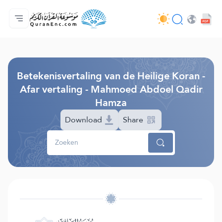
Homepagina
Inhoudsopgave van de vertalingen
Audio
Diensten voor ontwikkelaars - API
Over het project
Contacteer ons
Taal
Browse Old Version
Betekenisvertaling van de Heilige Koran -
Afar vertaling - Mahmoed Abdoel Qadir
Hamza
Download
Share