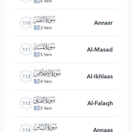
6 Vers
ﰛ
Annasr
110
3 Vers
ﰜ
Al-Masad
111
5 Vers
ﰝ
Al-Ikhlaas
112
4 Vers
ﰞ
Al-Falaqh
113
5 Vers
ﰟ
Annaas
114