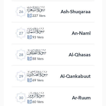
ﮦ
Ash-Shuqaraa
26
227 Vers
ﮧ
An-Naml
27
93 Vers
ﮨ
Al-Qhasas
28
88 Vers
ﮩ
Al-Qankabuut
29
69 Vers
ﮪ
Ar-Ruum
30
60 Vers