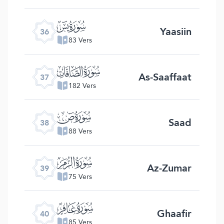
ﮰ
Yaasiin
36
83 Vers
ﮱ
As-Saaffaat
37
182 Vers
ﯓ
Saad
38
88 Vers
ﯔ
Az-Zumar
39
75 Vers
ﯕ
Ghaafir
40
85 Vers