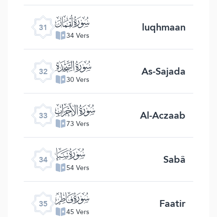
ﮫ
luqhmaan
31
34 Vers
ﮬ
As-Sajada
32
30 Vers
ﮭ
Al-Aczaab
33
73 Vers
ﮮ
Sabâ
34
54 Vers
ﮯ
Faatir
35
45 Vers