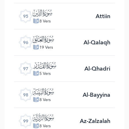
ﰌ
Attiin
95
8 Vers
ﰍ
Al-Qalaqh
96
19 Vers
ﰎ
Al-Qhadri
97
5 Vers
ﰏ
Al-Bayyina
98
8 Vers
ﰐ
Az-Zalzalah
99
8 Vers