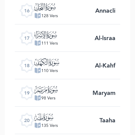
ﮜ
Annacli
16
128 Vers
ﮝ
Al-lsraa
17
111 Vers
ﮞ
Al-Kahf
18
110 Vers
ﮟ
Maryam
19
98 Vers
ﮠ
Taaha
20
135 Vers