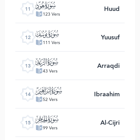
ﮗ
Huud
11
123 Vers
ﮘ
Yuusuf
12
111 Vers
ﮙ
Arraqdi
13
43 Vers
ﮚ
Ibraahim
14
52 Vers
ﮛ
Al-Cijri
15
99 Vers