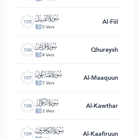
ﰖ
Al-Fiil
105
5 Vers
ﰗ
Qhureysh
106
4 Vers
ﰘ
Al-Maaquun
107
7 Vers
ﰙ
Al-Kawthar
108
3 Vers
ﰚ
Al-Kaafiruun
109