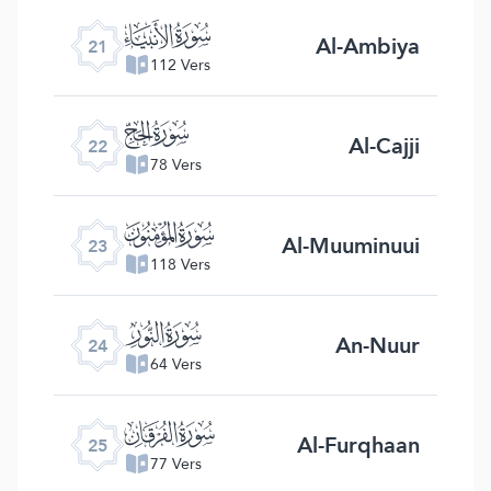
ﮡ
Al-Ambiya
21
112 Vers
ﮢ
Al-Cajji
22
78 Vers
ﮣ
Al-Muuminuui
23
118 Vers
ﮤ
An-Nuur
24
64 Vers
ﮥ
Al-Furqhaan
25
77 Vers