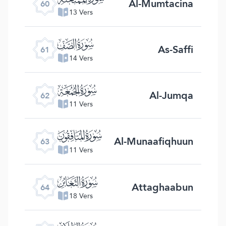
Al-Mumtacina
60
13 Vers
ﯪ
As-Saffi
61
14 Vers
ﯫ
Al-Jumqa
62
11 Vers
ﯬ
Al-Munaafiqhuun
63
11 Vers
ﯭ
Attaghaabun
64
18 Vers