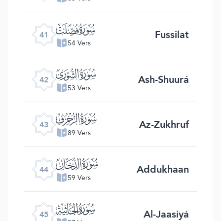
ﯖ
Fussilat
41
54 Vers
ﯗ
Ash-Shuurá
42
53 Vers
ﯘ
Az-Zukhruf
43
89 Vers
ﯙ
Addukhaan
44
59 Vers
ﯚ
Al-Jaasiyá
45