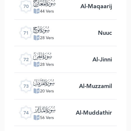
ﯳ
Al-Maqaarij
70
44 Vers
ﯴ
Nuuc
71
28 Vers
ﯵ
Al-Jinni
72
28 Vers
ﯶ
Al-Muzzamil
73
20 Vers
ﯷ
Al-Muddathir
74
56 Vers