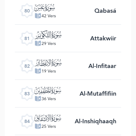
ﯽ
Qabasá
80
42 Vers
ﯾ
Attakwiir
81
29 Vers
ﯿ
Al-Infitaar
82
19 Vers
ﰀ
Al-Mutaffifiin
83
36 Vers
ﰁ
Al-Inshiqhaaqh
84
25 Vers