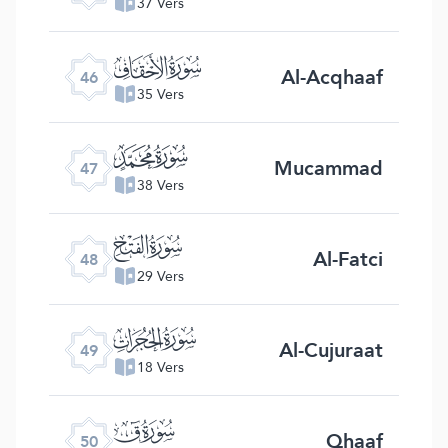
37 Vers
ﯛ
Al-Acqhaaf
46
35 Vers
ﯜ
Mucammad
47
38 Vers
ﯝ
Al-Fatci
48
29 Vers
ﯞ
Al-Cujuraat
49
18 Vers
ﯟ
Qhaaf
50