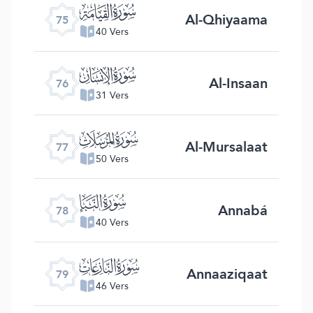
ﯸ
Al-Qhiyaama
75
40 Vers
ﯹ
Al-Insaan
76
31 Vers
ﯺ
Al-Mursalaat
77
50 Vers
ﯻ
Annabá
78
40 Vers
ﯼ
Annaaziqaat
79
46 Vers