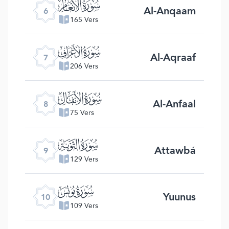
ﮒ
Al-Anqaam
6
165 Vers
ﮓ
Al-Aqraaf
7
206 Vers
ﮔ
Al-Anfaal
8
75 Vers
ﮕ
Attawbá
9
129 Vers
ﮖ
Yuunus
10
109 Vers