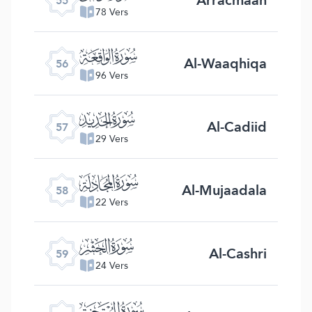
55
78 Vers
ﯥ
Al-Waaqhiqa
56
96 Vers
ﯦ
Al-Cadiid
57
29 Vers
ﯧ
Al-Mujaadala
58
22 Vers
ﯨ
Al-Cashri
59
24 Vers
ﯩ