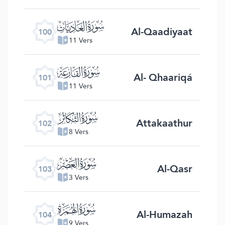
ﰑ
Al-Qaadiyaat
100
11 Vers
ﰒ
Al- Qhaariqá
101
11 Vers
ﰓ
Attakaathur
102
8 Vers
ﰔ
Al-Qasr
103
3 Vers
ﰕ
Al-Humazah
104
9 Vers