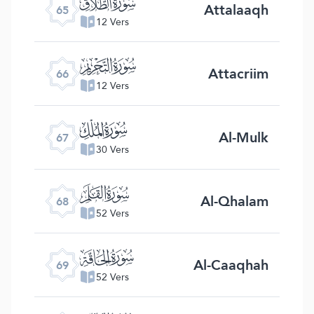
ﯮ
Attalaaqh
65
12 Vers
ﯯ
Attacriim
66
12 Vers
ﯰ
Al-Mulk
67
30 Vers
ﯱ
Al-Qhalam
68
52 Vers
ﯲ
Al-Caaqhah
69
52 Vers