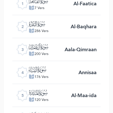
ﮍ
Al-Faatica
1
7 Vers
ﮎ
Al-Baqhara
2
286 Vers
ﮏ
Aala-Qimraan
3
200 Vers
ﮐ
Annisaa
4
176 Vers
ﮑ
Al-Maa-ida
5
120 Vers